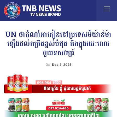
UN ថាដំណាំអាភៀននៅប្រទេសមីយ៉ាន់ម៉ា
ឡើងដល់កម្រិតខ្ពស់បំផុត គិតក្នុងរយៈពេល
មួយទសវត្សរ៍
On
Dec 3, 2025