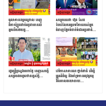
សន្តិសុខសង្គម
សន្តិសុខសង្គម
តុលាការខេត្តកណ្ដាល ចេញ
សម្តេចតេជោ ហ៊ុន សែន
ដីកាឃុំខ្លួនដាក់ពន្ធនាគារលើ
ចែករំលែកអត្ថបទវិភាគរបស់អ្នក
អ្នកបើករថយន្ត…
ជំនាញផ្នែកទំនាក់ទំនងអន្តរជាតិ…
សន្តិសុខសង្គម
សន្តិសុខសង្គម
រដ្ឋមន្ដ្រីក្រសួងមហាផ្ទៃ ចេញសេចក្តី
វេទិកាសាធារណៈថ្នាក់ជាតិ ដើម្បី
សម្រេចដកហូតឋានរន្តស័ក្តិ…
ត្រួតពិនិត្យ និងគាំទ្រការអនុវត្តកម្ម
វិធីគោលនយោបាយ…