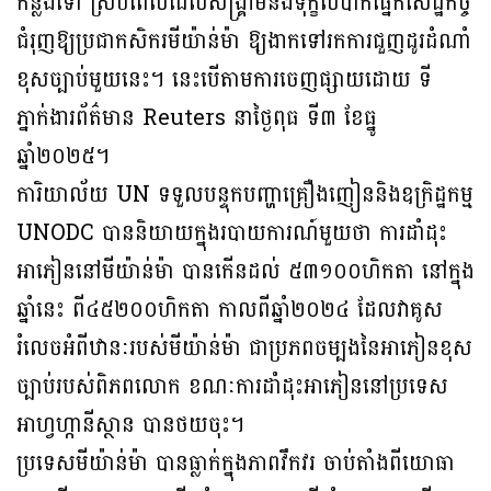
កន្លងទៅ ស្របពេលដែលសង្រ្គាមនិងទុក្ខលំបាកផ្នែកសេដ្ឋកិច្ច
ជំរុញឱ្យប្រជាកសិករមីយ៉ាន់ម៉ា ឱ្យងាកទៅរកការជួញដូរដំណាំ
ខុសច្បាប់មួយនេះ។ នេះបើតាមការចេញផ្សាយដោយ ទី
ភ្នាក់ងារព័ត៌មាន Reuters នាថ្ងៃពុធ ទី៣ ខែធ្នូ
ឆ្នាំ២០២៥។
ការិយាល័យ UN ទទួលបន្ទុកបញ្ហាគ្រឿងញៀននិងឧក្រិដ្ឋកម្ម
UNODC បាននិយាយក្នុងរបាយការណ៍មួយថា ការដាំដុះ
អាភៀននៅមីយ៉ាន់ម៉ា បានកើនដល់ ៥៣១០០ហិកតា នៅក្នុង
ឆ្នាំនេះ ពី៤៥២០០ហិកតា កាលពីឆ្នាំ២០២៤ ដែលវាគូស
រំលេចអំពីឋានៈរបស់មីយ៉ាន់ម៉ា ជាប្រភពចម្បងនៃអាភៀនខុស
ច្បាប់របស់ពិភពលោក ខណៈការដាំដុះអាភៀននៅប្រទេស
អាហ្វហ្កានីស្ថាន បានថយចុះ។
ប្រទេសមីយ៉ាន់ម៉ា បានធ្លាក់ក្នុងភាពវឹកវរ ចាប់តាំងពីយោធា