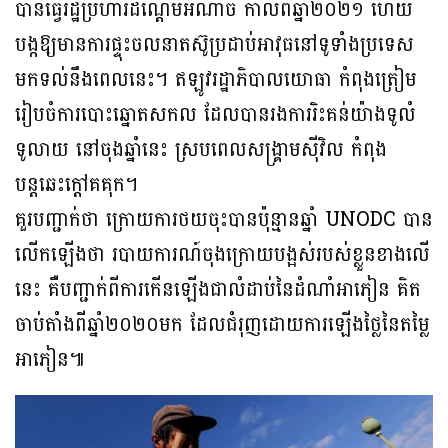
បានធ្វើរដ្ឋប្រហារដណ្តើមអំណាច កាលពីឆ្នាំ២០២១ ហើយ
បង្កឱ្យមានការផ្ទុះចលនាតស៊ូប្រដាប់អាវុធនៅទូទាំងប្រទេស
មកទល់នឹងពេលនេះ។ ឥឡូវរដ្ឋាភិបាលយោធា កំពុងត្រៀម
រៀបចំការបោះឆ្នោតសកល ដែលបានរងការរិះគន់យ៉ាងទូលំ
ទូលាយ នៅចុងឆ្នាំនេះ ស្របពេលសង្រ្គាមស៉ីវិល កំពុង
បន្តឆេះក្តៅគគុក។
គួរបញ្ជាក់ថា ក្រោយការថយចុះបានប៉ុន្មានឆ្នាំ UNODC បាន
លើកឡើងថា របាយការណ៍ចុងក្រោយបង្អស់របស់ខ្លួនខាងលើ
នេះ គឺបញ្ជាក់ពីការកើនឡើងជាលំដាប់នៃដំណាំអាភៀន គិត
ចាប់តាំងពីឆ្នាំ២០២០មក ដែលជំរុញដោយការឡើងថ្លៃនៃតម្លៃ
អាភៀន៕