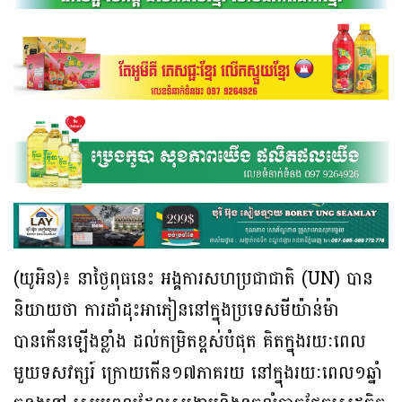
(យូអិន)៖ នាថ្ងៃពុធនេះ អង្គការសហប្រជាជាតិ (UN) បាន
និយាយថា ការដាំដុះអាភៀននៅក្នុងប្រទេសមីយ៉ាន់ម៉ា
បានកើនឡើងខ្លាំង ដល់កម្រិតខ្ពស់បំផុត គិតក្នុងរយៈពេល
មួយទសវត្សរ៍ ក្រោយកើន១៧ភាគរយ នៅក្នុងរយៈពេល១ឆ្នាំ