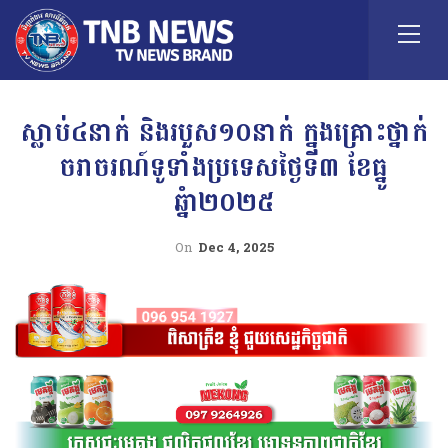
ស្លាប់៤នាក់ និងរបួស១០នាក់ ក្នុងគ្រោះថ្នាក់
ចរាចរណ៍ទូទាំងប្រទេសថ្ងៃទី៣ ខែធ្នូ
ឆ្នំា២០២៥
On
Dec 4, 2025