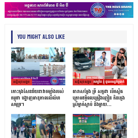
You Might Also Like
សន្តិសុខសង្គម
សន្តិសុខសង្គម
កោះកុងសែនជ័យនាវាចម្បាំងរបស់
តារាសម្ដែង ទ្រី សក្កដា បើកស្ថិត
កម្ពុជា បង្ហាញអានុភាពលើលំហ
ក្រោមឥទ្ធិពលគ្រឿងញៀន កិនក្មេង
សមុទ្រ។
ស្រីម្នាក់ស្លាប់ និងម្ដាយ…