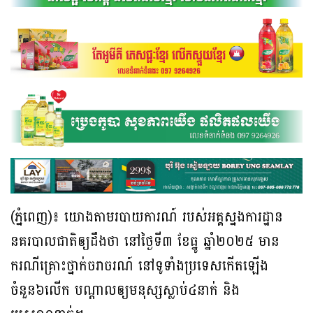
(ភ្នំពេញ)៖ យោងតាមរបាយការណ៍ របស់អគ្គស្នងការដ្ឋាន
នគរបាលជាតិឲ្យដឹងថា នៅថ្ងៃទី៣ ខែធ្នូ ឆ្នាំ២០២៥ មាន
ករណីគ្រោះថ្នាក់ចរាចរណ៍ នៅទូទាំងប្រទេសកើតឡើង
ចំនួន៦លើក បណ្ដាលឲ្យមនុស្សស្លាប់៤នាក់ និង