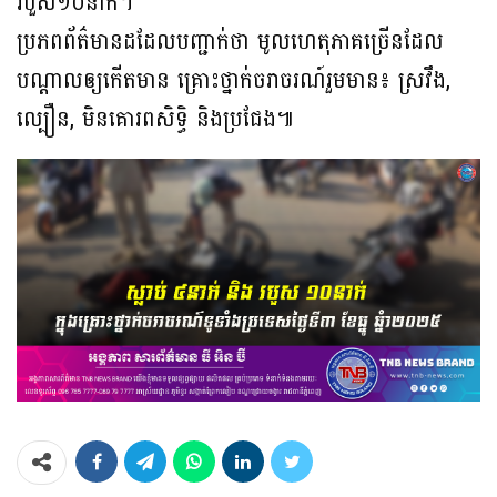
របួស១០នាក់។
ប្រភពព័ត៌មានដដែលបញ្ជាក់ថា មូលហេតុភាគច្រើនដែល
បណ្ដាលឲ្យកើតមាន គ្រោះថ្នាក់ចរាចរណ៍រួមមាន៖ ស្រវឹង,
ល្បឿន, មិនគោរពសិទិ្ធ និងប្រជែង៕