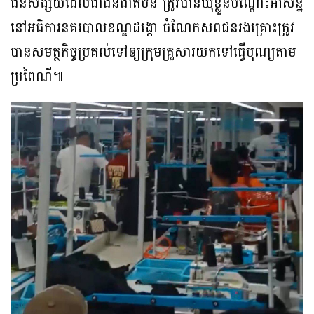
ជនសង្ស័យដែលជាជនជាតិចិន ត្រូវបានឃុំខ្លួនបណ្ដោះអាសន្ន
នៅអធិការនគរបាលខណ្ឌដង្កោ ចំណែកសពជនរងគ្រោះត្រូវ
បានសមត្ថកិច្ចប្រគល់ទៅឲ្យក្រុមគ្រួសារយកទៅធ្វើបុណ្យតាម
ប្រពៃណី៕