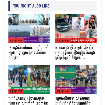
You Might Also Like
សន្តិសុខសង្គម
សន្តិសុខសង្គម
កោះកុងសែនជ័យនាវាចម្បាំងរបស់
តារាសម្ដែង ទ្រី សក្កដា បើកស្ថិត
កម្ពុជា បង្ហាញអានុភាពលើលំហ
ក្រោមឥទ្ធិពលគ្រឿងញៀន កិនក្មេង
សមុទ្រ។
ស្រីម្នាក់ស្លាប់ និងម្ដាយ…
សន្តិសុខសង្គម
សន្តិសុខសង្គម
ករណីឃាតកម្ម ! ប្ដីចាក់សម្លាប់
ឧត្តមសេនីយ៍ទោ ស សំបូរធន
ប្រពន្ធ នៅស្រុកត្រាំកក់ ខេត្តតាកែវ
អញ្ជើញដឹកនាំកិច្ចប្រជុំត្រួតពិនិត្យ​