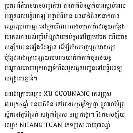
ប្រភពព័ត៌មានបានបញ្ជាក់ថា ជនជាតិចិនម្នាក់បានស្លាប់ពេល
បញ្ជូនដល់មន្ទីរពេទ្យ បន្ទាប់ពីមាន ជនជាតិចិន២នាក់បាន
ឈ្លោះប្រកែកគ្នា នៅក្នុងបរិវេណរោងចក្រកាត់ដេរមួយកន្លែង
រហូតឈានដល់ប្រេីហិង្សាវាយតប់គ្នាទៅវិញទៅមក ហើយជន
សង្ស័យបានឡើងជិះឡាន ដើម្បីបើកចេញក្រៅរោងចក្រ
ប៉ុន្តែជនរងគ្រោះព្យាយាមហាមឃាត់រត់កាត់មុខរថយន្ត
បណ្ដាលអោយបុកពេញទំហឹងរបួសធ្ងន់បញ្ជូនទៅមន្ទីរពេទ្យ
សង្គ្រោះបន្ទាន់។
ជនរងគ្រោះឈ្មោះ XU GUOUNANG ភេទប្រុស
អាយុ៥៤ឆ្នាំ ជនជាតិចិន នៅរោងចក្រអូឡៃហ្វា ផ្លូវ៣០ម៉ែត្រ
ស្ថិតនៅភូមិព្រៃធំ សង្កាត់ព្រៃស ខណ្ឌដង្កោ។ រីឯជនសង្ស័យ
ឈ្មោះ NHANG TUAN ភេទប្រុស អាយុ៣៦ឆ្នាំ