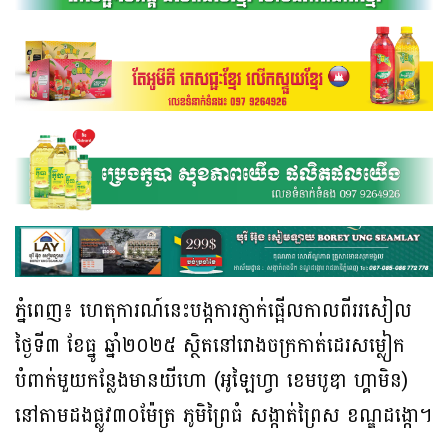
ភ្នំពេញ៖ ហេតុការណ៍នេះបង្កការភ្ញាក់ផ្អើលកាលពីររសៀល
ថ្ងៃទី៣ ខែធ្នូ ឆ្នាំ២០២៥ ស្ថិតនៅរោងចក្រកាត់ដេរសម្លៀក
បំពាក់មួយកន្លែងមានយីហោ (អូឡៃហ្វា ខេមបូឌា ហ្គាមិន)
នៅតាមដងផ្លូវ៣០ម៉ែត្រ ភូមិព្រៃធំ សង្កាត់ព្រៃស ខណ្ឌដង្កោ។