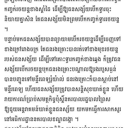
កញ្ចក់រថយន្តខាងស្តាំដៃ ដើម្បីឱ្យជនសង្ស័យបើកទ្វារចុះ
និយាយគ្នាសិន តែជនសង្ស័យមិនព្រមបើកកញ្ចក់ទ្វាររថយន្ត
។
បន្ទាប់មកជនសង្ស័យបានព្យាយាមបើករថយន្តដើម្បីចេញទៅ
ខាងក្រៅរោងចក្រ តែជនរងគ្រោះបានរត់ទៅខាងមុខរថយន្ត
របស់ជនសង្ស័យ ដើម្បីទៅគោះទ្វារកញ្ចក់ខាងឆ្វេង ក៏ត្រូវជន
សង្ស័យបើករថយន្តបុកជនរងគ្រោះបណ្តាលឱ្យរងរបួសធ្ងន់
បានបញ្ជូនទៅមន្ទីរពេទ្យរ៉ូយ៉ាល់ ជនរងគ្រោះក៏បានស្លាប់នៅ
មន្ទីរពេទ្យ ហើយជនសង្ស័យត្រូវបានសន្តិសុខឃាត់ខ្លួន ហើយ
រាយការណ៍ប្រាប់សមត្ថកិច្ចប៉ុស្តិ៍នគរបាលរដ្ឋបាលព្រៃស
ឱ្យជួយអន្តរាគមន៍ឃាត់ខ្លួនជនស្ស័យ យកមកធ្វើការសាកសួរ
នៅអធិការដ្ឋាននគរបាលខណ្ឌដង្កោ ។