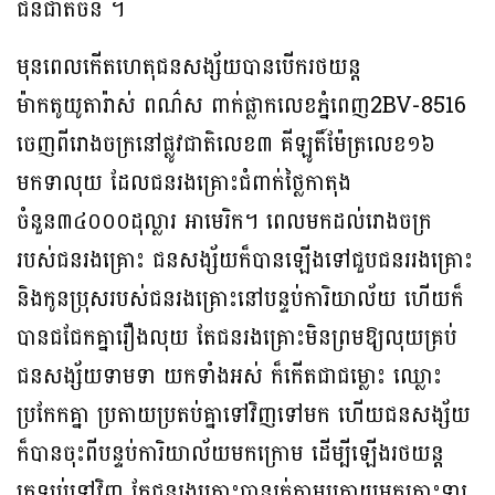
ជនជាតិចិន ។
មុនពេលកេីតហេតុជនសង្ស័យបានបើករថយន្ត
ម៉ាកតូយូតារ៉ាស់ ពណ៌ស ពាក់ផ្លាកលេខភ្នំពេញ2BV-8516
ចេញពីរោងចក្រនៅផ្លូវជាតិលេខ៣ គីឡូតិ៍ម៉ែត្រលេខ១៦
មកទាលុយ ដែលជនរងគ្រោះជំពាក់ថ្លៃកាតុង
ចំនួន៣៤០០០ដុល្លារ អាមេរិក។ ពេលមកដល់រោងចក្រ
របស់ជនរងគ្រោះ ជនសង្ស័យក៏បានឡើងទៅជួបជនររងគ្រោះ
និងកូនប្រុសរបស់ជនរងគ្រោះនៅបន្ទប់ការិយាល័យ ហើយក៏
បានជជែកគ្នារឿងលុយ តែជនរងគ្រោះមិនព្រមឱ្យលុយគ្រប់
ជនសង្ស័យទាមទា យកទាំងអស់ ក៏កើតជាជម្លោះ ឈ្លោះ
ប្រកែកគ្នា ប្រតាយប្រតប់គ្នាទៅវិញទៅមក ហើយជនសង្ស័យ
ក៏បានចុះពីបន្ទប់ការិយាល័យមកក្រោម ដើម្បីឡើងរថយន្ត
ត្រឡប់ទៅវិញ តែជនរងគ្រោះបានរត់តាមក្រោយមកគោះទ្វារ