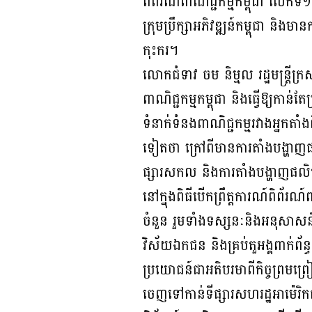
ពិព័រណ៍ពាណិជ្ជកម្មកម្ពុជា លើកទី
ក្រុមប្រឹក្សាអភិវឌ្ឍន៍កម្ពុជា និង
កុះករ។
លោកជំទាវ ចម និម្មល រដ្ឋមន្រ្តីក្រ
ពាណិជ្ជកម្មកម្ពុជា និងធ្វើឱ្យកាន
ទំនាក់ទំនងពាណិជ្ជកម្មរវាងអ្នកតាំ
ទៀតថា ក្រៅពីមានការតាំងបង្ហាញផល
ផ្សារសកល និងការតាំងបង្ហាញផល
នៅក្នុងពិធីបើកព្រឹត្តការណ៍ពិព័រណ
ចំនួន រួមទាំងទស្សនៈនិងអនុសាសន៍ដ៏
វិស័យឯកជន និងគ្រប់តួអង្គពាក់ព័ន្ធ
ប្រយោជន៍ជាអតិបរមាពីកិច្ចព្រមព្រ
ចេញទៅកាន់ទីផ្សារសហរដ្ឋអាម៉េរិ