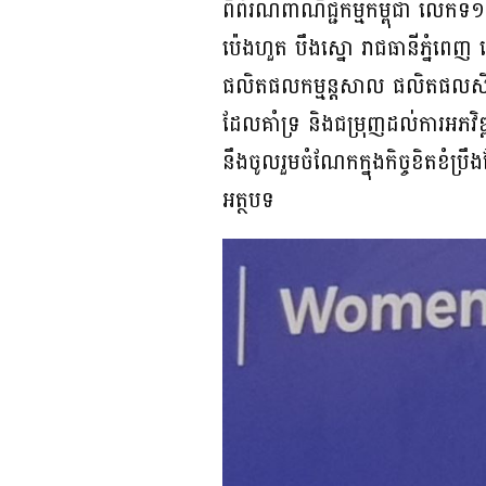
ពិព័រណ៍ពាណិជ្ជកម្មកម្ពុជា លើកទី
ប៉េងហួត បឹងស្នោ រាជធានីភ្នំព
ផលិតផលកម្មន្តសាល ផលិតផលសិប្ប
ដែលគាំទ្រ និងជម្រុញដល់ការអភវិឌ្
នឹងចូលរួមចំណែកក្នុងកិច្ចខិតខំប្រឹ
អត្ថបទ