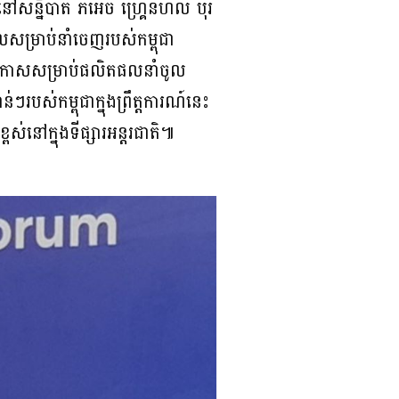
 នៅសន្និបាត ភីអេច ហ្គ្រេនហល បុរី
សម្រាប់នាំចេញរបស់កម្ពុជា
ពីឱកាសសម្រាប់ផលិតផលនាំចូល
របស់កម្ពុជាក្នុងព្រឹត្តការណ៍នេះ
្ពស់នៅក្នុងទីផ្សារអន្តរជាតិ៕