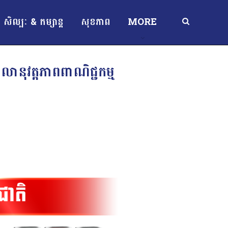
សិល្បៈ & កម្សាន្ត
សុខភាព
MORE
ាលានុវត្តភាពពាណិជ្ជកម្ម