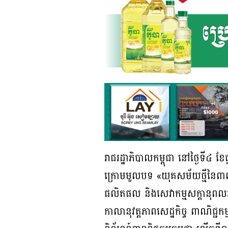
រាជរដ្ឋាភិបាលកម្ពុជា នៅថ្ងៃទី៤ ខ
ក្រោមមួលបទ «យុគសម័យថ្មីនៃពាណិ
ផលិតផល និងសេវាកម្មសក្តានុពលរបស់ក
កាលានុវត្តភាពសេដ្ឋកិច្ច ពាណិជ្ជក