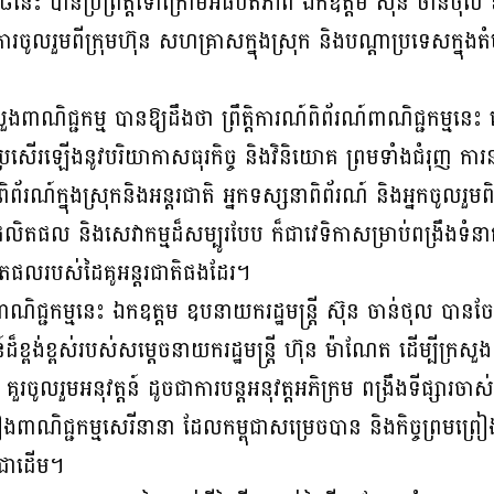
១៨នេះ បានប្រព្រឹត្តទៅក្រោមអធិបតីភាព ឯកឧត្តម ស៊ុន ចាន់ថុល ឧ
មានការចូលរួមពីក្រុមហ៊ុន សហគ្រាសក្នុងស្រុក និងបណ្តាប្រទេសក្នុងត
សួងពាណិជ្ជកម្ម បានឱ្យដឹងថា ព្រឹត្តិការណ៍ពិព័រណ៍ពាណិជ្ជកម្មនេះ
់តែប្រសើរឡើងនូវបរិយាកាសធុរកិច្ច និងវិនិយោគ ព្រមទាំងជំរុញ ការន
ងពិព័រណ៍ក្នុងស្រុកនិងអន្តរជាតិ អ្នកទស្សនាពិព័រណ៍ និងអ្នកចូល
ិតផល និងសេវាកម្មដ៏សម្បូរបែប ក៏ជាវេទិកាសម្រាប់ពង្រឹងទំនាក
ិតផលរបស់ដៃគូអន្តរជាតិផងដែរ។
៍ពាណិជ្ជកម្មនេះ ឯកឧត្តម ឧបនាយករដ្ឋមន្រ្តី ស៊ុន ចាន់ថុល បានច
ខ្ពង់ខ្ពស់របស់សម្តេចនាយករដ្ឋមន្រ្តី ហ៊ុន ម៉ាណែត ដើម្បីក្រសួង
 គួរចូលរួមអនុវត្តន៍ ដូចជាការបន្តអនុវត្តអភិក្រម ពង្រឹងទីផ្សារចា
ៀងពាណិជ្ជកម្មសេរីនានា ដែលកម្ពុជាសម្រេចបាន និងកិច្ចព្រមព្រៀង
កជាដើម។