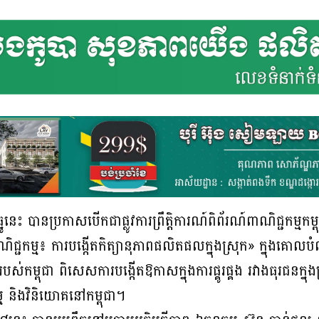
ែធ្នូនេះ បានប្រកាសបើកជាផ្លូវការព្រឹត្តិការណ៍ពិព័រណ៍ពាណិជ្ជកម
ជ្ជកម្ម៖ ការបង្កើតកិត្យានុភាពផលិតផលក្នុងស្រុក» ក្នុងគោល
ម្ពុជា ពិសេសការបង្កើតឱកាសក្នុងការផ្គូរផ្គង រវាងធុរជនក្នុងស្រ
ម្ម និងវិនិយោគនៅកម្ពុជា។