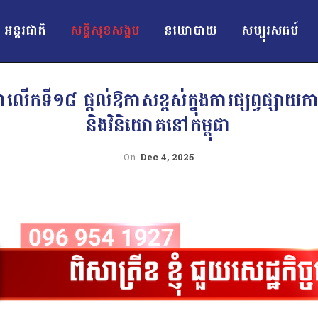
អន្ដរជាតិ
សន្តិសុខសង្គម
នយោបាយ
សប្បុរសធម៍
ុជាលើកទី១៨ ផ្តល់ឱកាសខ្ពស់ក្នុងការផ្សព្វផ្សាយក
និងវិនិយោគនៅកម្ពុជា
On
Dec 4, 2025