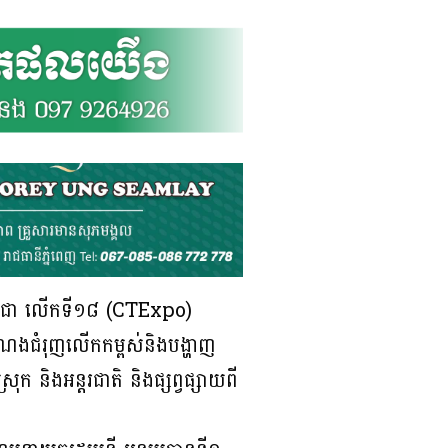
្មកម្ពុជា លើកទី១៨ (CTExpo)
បំណងជំរុញលើកកម្ពស់និងបង្ហាញ
ុក និងអន្តរជាតិ និងផ្សព្វផ្សាយពី