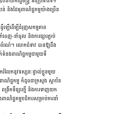
បនាយករដ្ឋមន្រ្តី អនុប្រធានទី១
ំបន់ និងដៃគូពាណិជ្ជកម្មយ៉ាងច្រើន
 ធ្វើឡើដើម្បីជំរុញសកម្មភាព
ាំចេញ-នាំចូល និងការផ្សារភ្ជាប់
រួមពិព័រណ៍។ លោកជំទាវ បានឱ្យដឹង
់ទំនងពាណិជ្ជកម្មជាមួយទី
ែករំលែកនូវទស្សនៈផ្ទាល់ខ្លួនមួយ
ពាណិជ្ជកម្ម ក៏ដូចជាក្រសួង ស្ថាប័ន
ស់ ពង្រីកទីផ្សារថ្មី និងការទាញយក
ពាណិជ្ជកម្មបដិការសម្រាប់ការនាំ