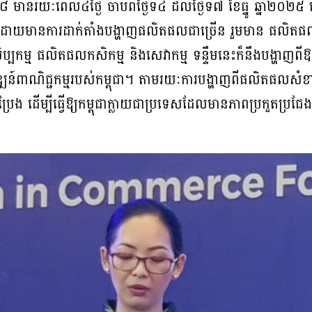
១៨ មានរយៈពេល៤ថ្ងៃ ចាប់ពីថ្ងៃទី៤ ដល់ថ្ងៃទី៧ ខែធ្នូ ឆ្នាំ២០២៥
េញ ដោយមានការដាក់តាំងបង្ហាញផលិតផលជាច្រើន រួមមាន ផលិតផល
កម្ម ផលិតផលកសិកម្ម និងសេវាកម្ម ទន្ទឹមនេះក៏នឹងបង្ហាញ
ឍន៍ពាណិជ្ជកម្មរបស់កម្ពុជា។ តាមរយៈការបង្ហាញពីផលិតផលសំខាន់ៗ
ងប្រែង ដើម្បីធ្វើឱ្យកម្ពុជាក្លាយជាប្រទេសដែលមានភាពប្រកួតប្រជែងខ