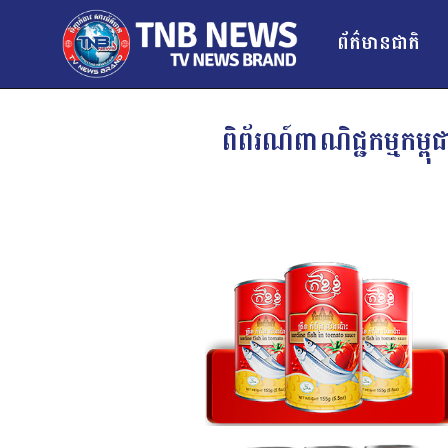
ព័ត៌មានជាតិ
ពិព័រណ៍ពាណិជ្ជកម្មកម្ព