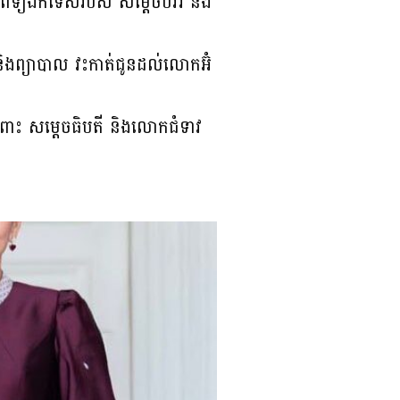
រូពេទ្យឯកទេសរបស់ សម្តេចបវរ និង
 និងព្យាបាល វះកាត់ជូនដល់លោកអ៊ំ
ំពោះ សម្តេចធិបតី និងលោកជំទាវ