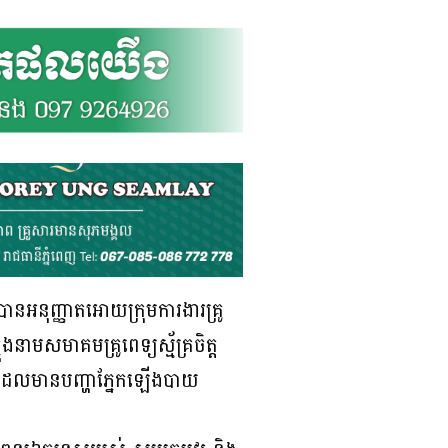
បានអនុញ្ញាតអោយក្រុមការងារគ្រូ
ងនាមសមាគមគ្រូពេទ្យស្ម័គ្រចិត្ត
ះ ដែលមានបញ្ហាភ្នែកឡើងបាយ