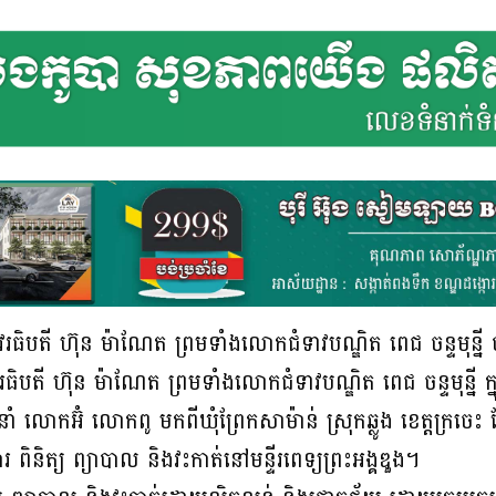
រធិបតី ហ៊ុន ម៉ាណែត ព្រមទាំងលោកជំទាវបណ្ឌិត ពេជ ចន្ទមុន្នី 
រធិបតី ហ៊ុន ម៉ាណែត ព្រមទាំងលោកជំទាវបណ្ឌិត ពេជ ចន្ទមុន្នី ក្នុ
លោកអ៊ំ លោកពូ មកពីឃុំព្រែកសាម៉ាន់ ស្រុកឆ្លូង ខេត្តក្រចេ
ិនិត្យ ព្យាបាល និងវះកាត់នៅមន្ទីរពេទ្យព្រះអង្គឌួង។