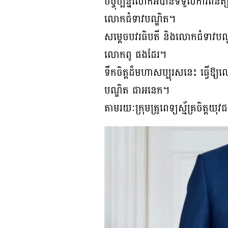
បច្ចុប្បន្នលោកអ៊ំបានទទួលការពិន
លោកជំទាវបណ្ឌិត។
សម្តេចបវរធិបតី និងលោកជំទាវបណ្ឌ
លោកពូ ផងដែរ។
ទឹកចិត្តដ៏មហាសប្បុរសនេះ ធ្វើឱ
បណ្ឌិត ជាអនេក។
តាមរយៈក្រុមគ្រូពេទ្យស្ម័គ្រចិត្