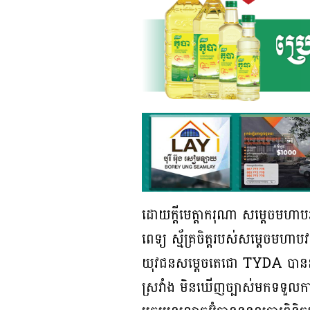
ដោយក្តីមេត្តាករុណា សម្តេចមហាបវ
ពេទ្យ ស្ម័គ្រចិត្តរបស់សម្តេចមហាបវ
យុវជនសម្តេចតេជោ TYDA បាននាំ 
ស្រវាំង មិនឃើញច្បាស់មកទទួលការ ព