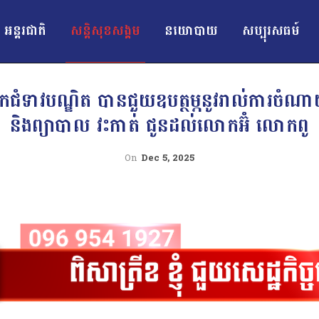
អន្ដរជាតិ
សន្តិសុខសង្គម
នយោបាយ
សប្បុរសធម៍
ជំទាវបណ្ឌិត បានជួយឧបត្ថម្ភនូវរាល់ការចំណាយទ
និងព្យាបាល វះកាត់ ជូនដល់លោកអ៊ំ លោកពូ
On
Dec 5, 2025