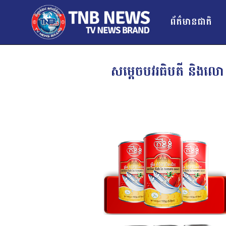
ព័ត៌មានជាតិ
សម្តេចបវរធិបតី និងលោក