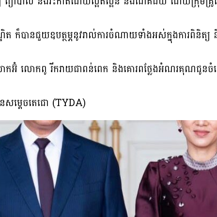
ិត្យ ព្យាបាល និងវះកាត់ដោយល្អិតល្អន់ និងជោគជ័យ ដោយក្រុមគ្
ិត ក៏បានជួយឧបត្ថម្ភនូវរាល់ការចំណាយទាំងអស់ក្នុងការពិនិត្យ
្យលោកអ៊ំ លោកពូ រីករាយជាពន់ពេក និងគោរពថ្លែងអំណរគុណជូនច
តយុវជនសម្តេចតេជោ (TYDA)