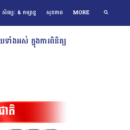
សិល្បៈ & កម្សាន្ត
សុខភាព
MORE
ាំងអស់ ក្នុងការពិនិត្យ