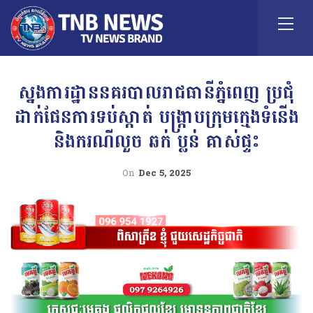
ស្នងការដ្ឋាននគរបាលរាជធានីភ្នំពេញ ប្រជុំ
ដាក់ផែនការទប់ស្កាត់ បង្ក្រាបក្រុមក្មេងទំនើង
និងករណីលួច ឆក់ ប្លន់ គាស់ផ្ទះ
On
Dec 5, 2025