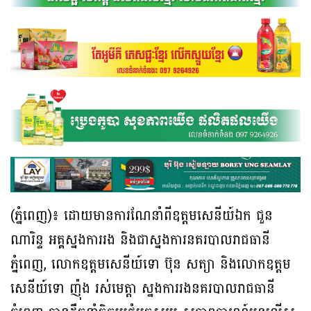
(ភ្នំពេញ)៖ ដោយមានការណែនាំពីឧត្តមសេនីយ៍ឯក ជួន
ណារិន្ទ អគ្គស្នងការរង និងជាស្នងការនគរបាលរាជធានី
ភ្នំពេញ, លោកឧត្តមសេនីយ៍ទោ ប៊ុន សត្យា និងលោកឧត្តម
សេនីយ៍ទោ ញ៉ុង រស់មេត្តា ស្នងការរងនគរបាលរាជធានី