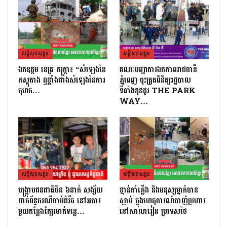
សន្តិសុខសង្គម
សន្តិសុខសង្គម
ឯកឧត្តម នេត្រ ភក្រ្តា៖ “សំឡេងនៃ
គណៈបញ្ជាការឯកភាពរាជធានី
ភស្តុតាង ឮខ្លាំងជាងសំឡេងនៃការ
ភ្នំពេញ ចុះត្រួតពិនិត្យរដ្ឋបាល
កុហក…
ទីតាំងខុនដូរ THE PARK
WAY…
សន្តិសុខសង្គម
សន្តិសុខសង្គម
បង្ក្រាបជនជាតិចិន ៦នាក់ សង្ស័យ
ខ្មាន់កាំភ្លើង និងមនុស្សម្នាក់បាន
ពាក់ព័ន្ធករណីចាប់ជំរឹត នៅអគារ
ស្លាប់ ក្នុងហេតុការណ៍បាញ់ប្រហារ
មួយកន្លែងក្បែរមាត់ទន្លេ…
នៅសាលារៀន ប្រទេសថៃ