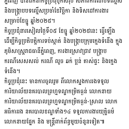
ភ្នំពេញ បានដឹកនាំកិច្ចប្រជុំបូកសរុប សភាពការណ៍បទល្មើស
និងបង្ក្រាបបទល្មើសប្រចាំខែវិច្ឆិកា និងទិសដៅការងារ
សម្រាប់ខែធ្នូ ឆ្នាំ២០២៥។
កិច្ចប្រជុំនារសៀលថ្ងៃទី០៥ ខែធ្នូ ឆ្នាំ២០២៥នេះ ធ្វើឡើង
ដើម្បីកិច្ចប្រតិបត្តិការទប់ស្កាត់ និងបង្ក្រាបក្រុមក្មេងទំនើង ក្នុង
ភូមិសាស្ត្ររាជធានីភ្នំពេញ, ការងារស្រាវជ្រាវ បង្ក្រាប
ករណីសេសសល់ ករណី លួច ឆក់ ប្លន់ គាស់ផ្ទះ និងក្មេង
ទំនើង។
កិច្ចប្រជុំនេះ មានការចូលរួម ពីលោកស្នងការរងទទួល
ការិយាល័យនគរបាលព្រហ្មទណ្ឌកម្រិតធ្ងន់ លោកនាយ
ការិយាល័យនគរបាលព្រហ្មទណ្ឌកម្រិតធ្ងន់-ស្រាល លោក
អធិការរង នគរបាលខណ្ឌទាំង១៤ ទទួលការងារយុត្តិធម៌
លោកនាយផ្នែក និង មន្ត្រីពាក់ព័ន្ធមួយចំនួនទៀត៕