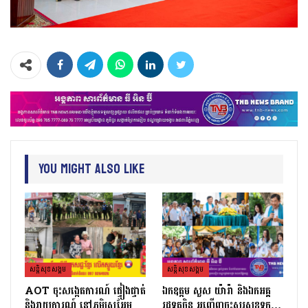
You Might Also Like
សន្តិសុខសង្គម
សន្តិសុខសង្គម
AOT ចុះសង្កេតការណ៍ ផ្ទៀងផ្ទាត់
ឯកឧត្តម សួស យ៉ារ៉ា និងឯកអគ្គ
និងរាយការណ៍ នៅភូមិស្រអែម
រដ្ឋទូតចិន អញ្ជើញចុះសួរសុខទុក្ខ…