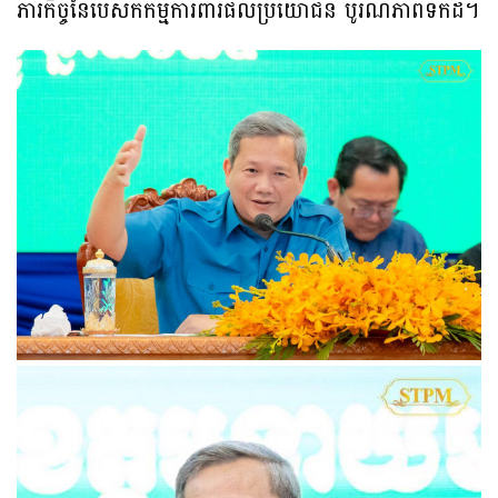
ភារកិច្ចនៃបេសកកម្មការពារផលប្រយោជន៍​ បូរណភាពទឹកដី។