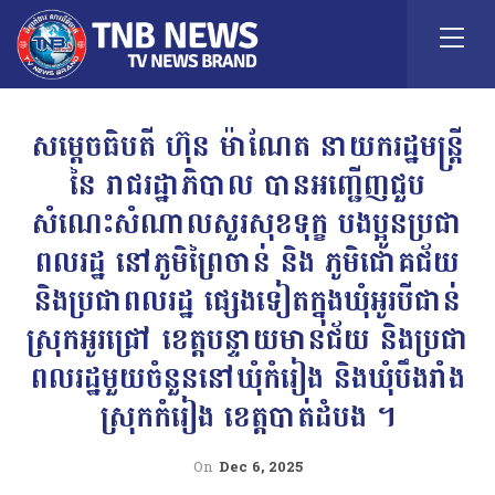
សម្ដេច​ធិបតី​ ហ៊ុន​ ម៉ាណែត​ នាយករដ្ឋមន្ត្រី​
នៃ​ រាជរដ្ឋាភិបាល​ បានអញ្ជេីញ​ជួប
សំណេះសំណាលសួរសុខទុក្ខ បងប្អូនប្រជា
ពលរដ្ឋ នៅភូមិព្រៃចាន់ និង ភូមិជោគជ័យ
និងប្រជាពលរដ្ឋ ផ្សេងទៀតក្នុងឃុំអូរបីជាន់
ស្រុកអូរជ្រៅ ខេត្តបន្ទាយមានជ័យ និងប្រជា
ពលរដ្ឋមួយចំនួននៅឃុំកំរៀង និងឃុំបឹងរាំង
ស្រុកកំរៀង ខេត្តបាត់ដំបង ។
On
Dec 6, 2025