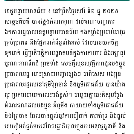
ខេត្តបន្ទាយមានជ័យ​ ៖​ នៅព្រឹកថ្ងៃសៅរ៍ ទី៦ ធ្នូ ២០២៥​
សម្ដេចធិបតី​ បានថ្លែងអំណរគុណ ដល់គណៈបញ្ជាការ
ឯកភាពរដ្ឋបាលខេត្តបន្ទាយមានជ័យ កងកម្លាំងប្រដាប់អាវុធ
គ្រប់ប្រភេទ និងផ្នែកពាក់ព័ន្ធទាំងអស់ ដែលបានយកចិត្ត
ទុកដាក់ ធ្វើប្រតិបត្តិការអន្តរាគមន៍ក្នុងការការពារ និងរក្សានូវ
បូរណៈភាពទឹកដី ព្រមទាំង សេចក្តីសុខសុវត្ថិភាពជូនបងប្អូន
ប្រជាពលរដ្ឋ ដោះស្រាយបញ្ហាផ្សេងៗ ជាពិសេស បងប្អូន
ប្រជាពលរដ្ឋរស់នៅភូមិព្រៃចាន់ និងភូមិជោគជ័យ បានយ៉ាង
ល្អ ប្រកបដោយការលះបង់ខ្ពស់។​ ជាមួយគ្នានេះក៏សូមថ្លែង
អំណរគុណដល់បងប្អូន​ អ៊ំពូមីង​ តាយាយ​ទាំងភូមិជោគជ័យ​
និងព្រៃចាន់​ ដែលបានផ្តល់នូវការជឿជាក់​ ការគាំទ្រ​ និងផ្តល់
សេចក្តីអត់ធ្មត់មកលេីរាជរដ្ឋាភិបាលក្នុងការអនុវត្តតួនាទី​ និង