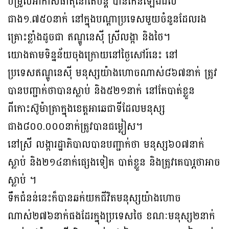
បម្រួលអាកាសធាតុនៅតែបន្ត បានកើនឡើងដល់
ជាង១.៧៥០នាក់ នៅក្នុងបណ្ដាប្រទេសមួយចំនួនដែលរង
គ្រោះខ្លាំងដូចជា ឥណ្ឌូនេស៊ី ស្រីលង្កា និងថៃ។
យោងតាមទិន្នន័យចុងក្រោយនៅថ្ងៃសៅរ៍នេះ នៅ
ប្រទេសឥណ្ឌូនេស៊ី មនុស្សយ៉ាងហោចណាស់៨៦៧នាក់ ត្រូវ
បានបញ្ជាក់ថាបានស្លាប់ និង៥២១នាក់ នៅតែបាត់ខ្លួន
ពីកោះស៊ូម៉ាត្រាក្នុងខេត្តអាឆេជាទីដែលមនុស្ស
ជាង៨០០.០០០នាក់ត្រូវបានជម្លៀស។
នៅស្រី លង្ការដ្ឋាភិបាលបានបញ្ជាក់ថា មនុស្ស៦០៧នាក់
ស្លាប់ និង២១៤នាក់ផ្សេងទៀត បាត់ខ្លួន និងត្រូវគេបារ្ភថាអាច
ស្លាប់ ។
ទឹកជំនន់នេះក៏បានឆក់យកជីវិតមនុស្សយ៉ាងហោច
ណាស់២៧៦នាក់ផងដែរក្នុងប្រទេសថៃ ខណៈមនុស្ស២នាក់