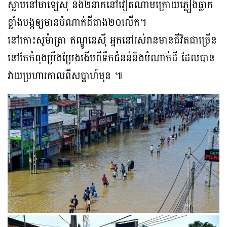
ស្លាប់នៅម៉ាឡេស៊ី និង២នាក់នៅវៀតណាមក្រោយភ្លៀងធ្លាក់
ខ្លាំងបង្កឲ្យមានបំណាក់ដីជាង២០លើក។
នៅកោះសូម៉ាត្រា ឥណ្ឌូនេស៊ី អ្នកនៅរស់រានមានជីវិតជាច្រើន
នៅតែកំពុងប្រឹងប្រែងងើបពីទឹកជំនន់និងបំណាក់ដី ដែលបាន
វាយប្រហារកាលពីសប្ដាហ៍មុន ៕