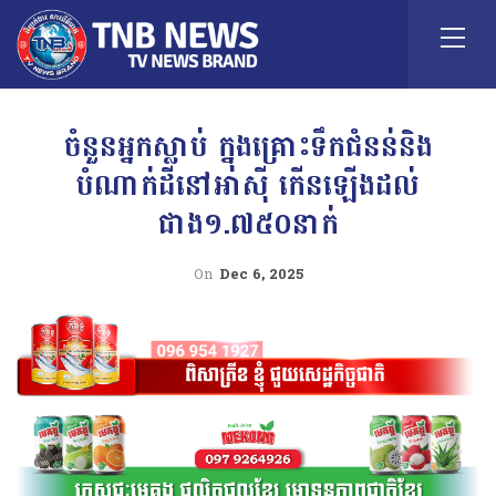
ចំនួនអ្នកស្លាប់ ក្នុងគ្រោះទឹកជំនន់និង
បំណាក់ដីនៅអាស៊ី កើនឡើងដល់
ជាង១.៧៥០នាក់
On
Dec 6, 2025