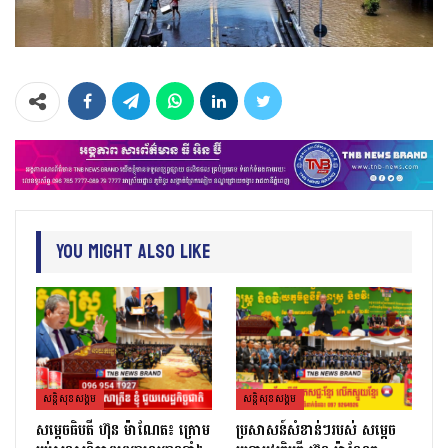
You Might Also Like
សន្តិសុខសង្គម
សន្តិសុខសង្គម
សម្ដេចធិបតី ហ៊ុន ម៉ាណែត៖ ក្រោម
ប្រសាសន៍សំខាន់ៗរបស់ សម្តេច