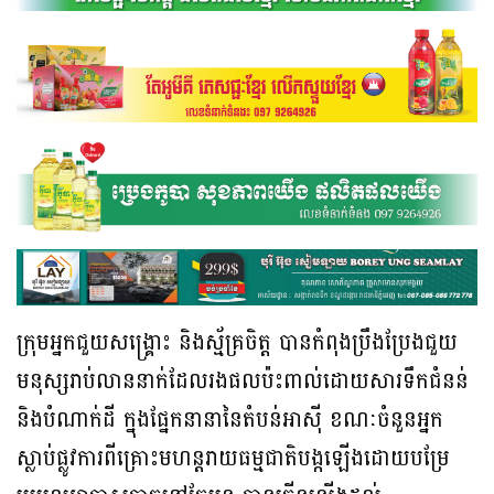
ក្រុមអ្នកជួយសង្គ្រោះ និងស្ម័គ្រចិត្ត បានកំពុងប្រឹងប្រែងជួយ
មនុស្សរាប់លាននាក់ដែលរងផលប៉ះពាល់ដោយសារទឹកជំនន់
និងបំណាក់ដី ក្នុងផ្នែកនានានៃតំបន់អាស៊ី ខណៈចំនួនអ្នក
ស្លាប់ផ្លូវការពីគ្រោះមហន្តរាយធម្មជាតិបង្កឡើងដោយបម្រែ