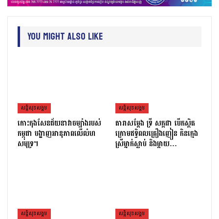
You Might Also Like
សន្តិសុខសង្គម
សន្តិសុខសង្គម
កោះកុងសែនជ័យនាវាចម្បាំងរបស់
តារាសម្ដែង ទ្រី សក្កដា បើកស្ថិត
កម្ពុជា បង្ហាញអានុភាពលើលំហ
ក្រោមឥទ្ធិពលគ្រឿងញៀន កិនក្មេង
សមុទ្រ។
ស្រីម្នាក់ស្លាប់ និងម្ដាយ…
សន្តិសុខសង្គម
សន្តិសុខសង្គម