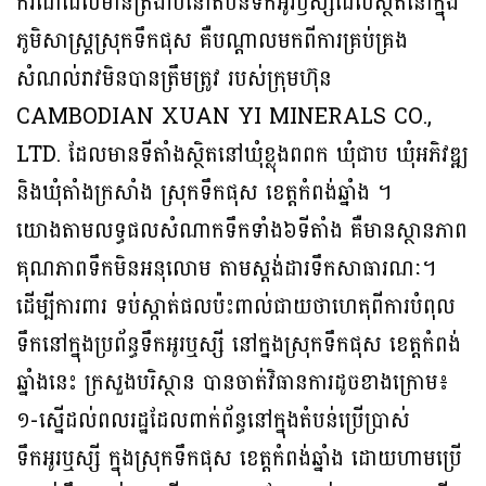
ករណីដែលមានត្រីងាប់នៅតំបន់ទឹកអូរឫស្សីដែលស្ថិតនៅក្នុង
ភូមិសាស្រ្តស្រុកទឹកផុស គឺបណ្តាលមកពីការគ្រប់គ្រង
សំណល់រាវមិនបានត្រឹមត្រូវ របស់ក្រុមហ៊ុន
CAMBODIAN XUAN YI MINERALS CO.,
LTD. ដែលមានទីតាំងស្ថិតនៅឃុំខ្លុងពពក ឃុំជាប ឃុំអភិវឌ្ឍ
និងឃុំតាំងក្រសាំង ស្រុកទឹកផុស ខេត្តកំពង់ឆ្នាំង ។
យោងតាមលទ្ធផលសំណាកទឹកទាំង៦ទីតាំង គឺមានស្ថានភាព
គុណភាពទឹកមិនអនុលោម តាមស្តង់ដារទឹកសាធារណៈ។
ដើម្បីការពារ ទប់ស្កាត់ផលប៉ះពាល់ជាយថាហេតុពីការបំពុល
ទឹកនៅក្នុងប្រព័ន្ធទឹកអូរឬស្សី នៅក្នងស្រុកទឹកផុស ខេត្តកំពង់
ឆ្នាំងនេះ ក្រសួងបរិស្ថាន បានចាត់វិធានការដូចខាងក្រោម៖
១-ស្នើដល់ពលរដ្ឋដែលពាក់ព័ន្ធនៅក្នុងតំបន់ប្រើប្រាស់
ទឹកអូរឬស្សី ក្នុងស្រុកទឹកផុស ខេត្តកំពង់ឆ្នាំង ដោយហាមប្រើ