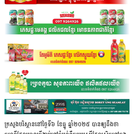
ក្រសួងបរិស្ថាននៅថ្ងៃទី៦ ខែធ្នូ ឆ្នាំ២០២៥ បានឲ្យដឹងថា