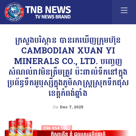
ក្រសួងបរិស្ថាន បានរកឃើញក្រុមហ៊ុន
CAMBODIAN XUAN YI
MINERALS CO., LTD. បញ្ចេញ
សំណល់រាវមិនត្រឹមត្រូវ ប៉ះពាល់ទឹកនៅក្នុង
ប្រព័ន្ធទឹកអូឬស្សីក្នុងភូមិសាស្ត្រស្រុកទឹកផុស
ខេត្តកំពង់ឆ្នាំង
On
Dec 7, 2025