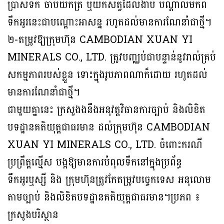
ប្រាស់ទឹក ចាប់យកត្រី ឬយកសត្វដែលងាប់ បណ្តាលមកពី
ទឹកអូរនេះជាបណ្តោះអាសន្ន រហូតដល់មានការណែនាំជាថ្មី។
២-តម្រូវឱ្យក្រុមហ៊ុន CAMBODIAN XUAN YI
MINERALS CO., LTD. ត្រូវបញ្ឈប់ជាបន្ទាន់នូវរាល់គ្រប់
សកម្មភាពរបស់ខ្លួន ទោះក្នុងរូបភាពណាក៏ដោយ រហូតដល់
មានការណែនាំជាថ្មី។
ជាមួយគ្នានេះ ក្រសួងងនឹងអនុវត្តវិធានការច្បាប់ និងលិខិត
បទដ្ឋានគតិយុត្តជាធរមាន ដល់ក្រុមហ៊ុន CAMBODIAN
XUAN YI MINERALS CO., LTD. ចំពោះករណី
ប្រព្រឹត្តល្មើស បង្កឱ្យមានការបំពុលទឹកនៅក្នុងប្រព័ន្ធ
ទឹកអូរឬស្សី និង ក្រុមហ៊ុនត្រូវកែតម្រូវបច្ចេកទេស អនុលោម
តាមច្បាប់ និងលិខិតបទដ្ឋានគតិយុត្តជាធរមាន។ប្រភព ៖
ក្រសូងបរិស្ថាន