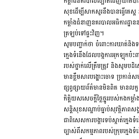
កម្លាំងនគរបាលល្បាតដេញឃាត់បានច
សុខដេីម្បីសាកសួរនឹងបានធ្វេីតេ
កម្លាំងជំនាញនគរបាលអធិការដ្ឋាន
ត្រឡប់ទៅផ្ទះវិញ។
សូមបញ្ជាក់ថា ចំពោះការឃាត់និងទប់
ក្មេងទំនើងដែលបង្កការអុកឡុកប៉ះព
របស់ថ្នាក់លើត្រឹមត្រូវ និងសូមប
មានខ្លឹមសារបង្ហោះចោទ ប្រកាន់សម
ផ្សព្វផ្សាយព័ត៌មានមិនពិត មានលក
កិត្តិយសសេចក្តីថ្លៃថ្នូររបស់កងកម្
សន្តិសុខសណ្តាប់ធ្នាប់សុវត្ថិភាពសង
ជាពិសេសការបង្ការទប់ស្កាត់ក្មេង
ច្បាស់ពីសកម្មភាពរបស់ក្រុមក្មេង