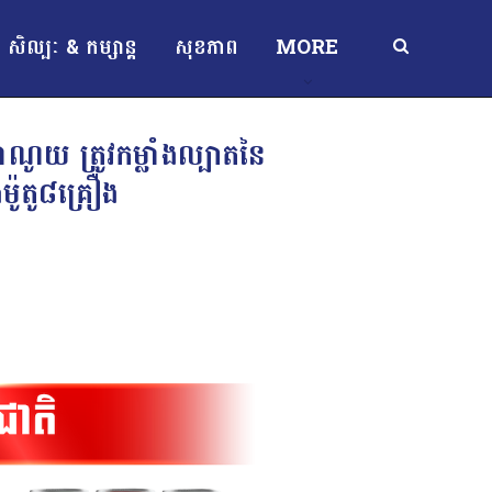
សិល្បៈ & កម្សាន្ត
សុខភាព
MORE
ាណូយ ត្រូវកម្លាំងល្បាតនៃ
ូតូ៨គ្រឿង