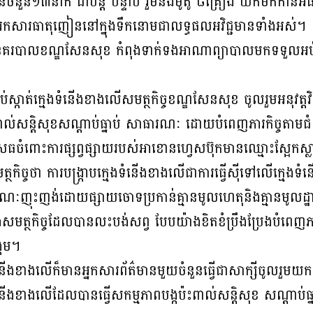
ំនួន១៣នាក់ ជាបន្ត បន្ទាប់ រួមនិងម៉ូតូ ៨គ្រឿង យកមកកាន់
ស្ត រកសារធាតុញៀននៅក្នុងទឹកនោមជាលទ្ធផលអវិជ្ជមានទាំងអស់។
នគរបាលខណ្ឌសែនសុខ កំពុងទាក់ទងអាណាព្យាបាលមកទទួលអប់រំធ្វើក
ស្កាត់ក្មេងទំនើងខាងលើសមត្ថកិច្ចខណ្ឌសែនសុខ ចូលរួមអនុវត្តវិធា
ាល់សន្តិសុខសណ្តាប់ធ្នាប់ សាធារណៈ ដោយបំពេញភារកិច្ចតាមជំន
ដិសេធចំពោះការផ្សព្វផ្សាយរបស់អាខោនហ្វេសប៊ុកមានឈ្មោះស្អែកស
ត្ថកិច្ចថា ការបង្រ្កាបក្មេងទំនើងខាងលើជាការធ្វើស៊ីទៅលើក្មេ
្ខណៈញុះញង់ដោយផ្សាយចោទប្រកាន់គ្មានមូលហេតុនិងគ្មានមូលដ្ឋា
លាំងសមត្ថកិច្ចដែលបានលះបង់សព្វ បែបយ៉ាងខិតខំប្រឹងប្រែងបំពេញភារក
្គម។
ទំនើងខាងលើក៏មានអ្នកសារព័ត៌មានមួយចំនួនធ្វើជាសាក្សីចូលរួមយ
ទំនើងខាងលើដែលបានធ្វើសកម្មភាពបង្កប៉ះពាល់សន្តិសុខ សណ្តាប់ធ្ន