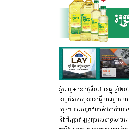
ភ្នំពេញ÷ នៅថ្ងៃទី០៧ ខែធ្នូ ឆ្
ខណ្ឌសែនសុខបានធ្វេីការល្បាតការពារ
សុខ។ លុះរហូតដល់ម៉ោងប្រហែល១នឹង១
និងជិះប្រដេញគ្នាប្រសេចប្រសាចពេ