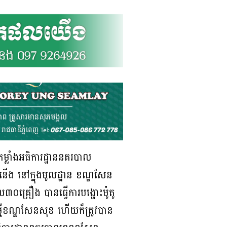
ម្លាំងអធិការដ្ឋាននគរបាល
ងទំនើង នៅក្នុងមូលដ្ឋាន ខណ្ឌសែន
០គ្រឿង បានធ្វេីការបង្ហោះម៉ូតូ
្មីខណ្ឌសែនសុខ ហេីយក៏ត្រូវបាន