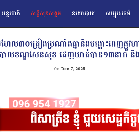
អន្ដរជាតិ
សន្តិសុខសង្គម
នយោបាយ
សប្បុរសធម៍
តូប្រហែល៣០គ្រឿងប្រណាំងគ្នានិងបង្ហោះពេញផ្លូវហ
របាលខណ្ឌសែនសុខ ដេញឃាត់បាន១៣នាក់ និងម៉
On
Dec 7, 2025