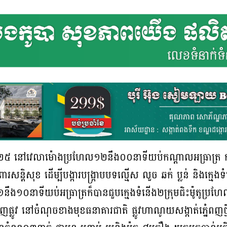
នាំ២០២៥ នៅវេលាម៉ោងប្រហែល១២នឹង០០នាទីយប់កណ្តាលអធ្រាត្រ ក
សន្តិសុខ ដើម្បីបង្ការបង្រ្កាបបទល្មេីស លួច ឆក់ ប្លន់ និងក្មេ
០នាទីយប់អធ្រាត្រក៏បានជួបក្មេងទំនើង២ក្រុមជិះម៉ូតូប្រហែល៣
ញផ្លូវ នៅចំណុចខាងមុខធនាគារជាតិ ផ្លូវហាណូយសង្កាត់ភ្នំេពញថ