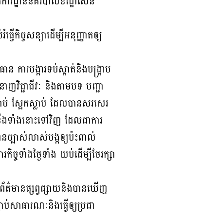
អធិការដ្ឋាននគរបាលខណ្ឌសែន
ិច្ចសន្យាដើម្បីអនុញ្ញាតឲ្យ
ន ការបង្ការទប់ស្កាត់និងបង្ត្រាប
ាញវិជ្ជាជីវៈ និងតាមបទ បញ្ជា
្លាប់ ស្អែកស្លាប់ ដែលបានសរសេរ
ងទំនើងទាំងនោះទៅវិញ ដែលជាការ
នច្បាស់លាស់បង្កឲ្យប៉ះពាល់
ិច្ចទាំងថ្ងៃទាំង យប់ដើម្បីថែរក្សា
កព័ត៌មានផ្សព្វផ្សាយនិងបានឃើញ
ាប់សាធារណៈនិងធ្វើឲ្យប្រជា