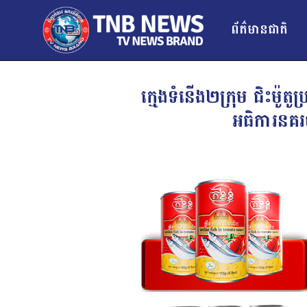
ព័ត៌មានជាតិ
ក្មេងទំនើង២ក្រុម ជិះម៉ូ
អធិការនគ