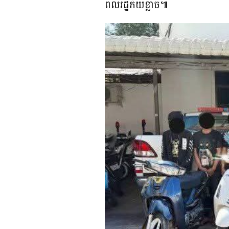
ពលរដ្ឋភ័យខ្លាច៕