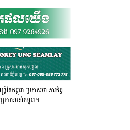
ីនៃកម្ពុជា ប្រកាសថា ភារកិច្ច
្យភាពរបស់កម្ពុជា។