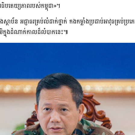
អធិបតេយ្យភាពរបស់កម្ពុជា»។
្ថាប័ន អជ្ញាធរគ្រប់លំដាក់ថ្នាក់ កងកម្លាំងប្រដាប់អាវុធគ្រប់ប្រភ
តុភូមិក្នុងដំណាក់កាលដ៏លំបាកនេះ៕