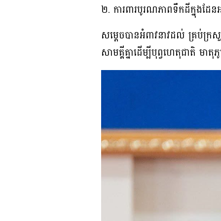
២. ការពារបូរណភាពទឹកដីក្នុងដែន
សម្តេចបានអំពាវនាវដល់ គ្រប់ក្រសួងស
សាមគ្គីគ្នាដើម្បីបុព្វហេតុជាតិ មា