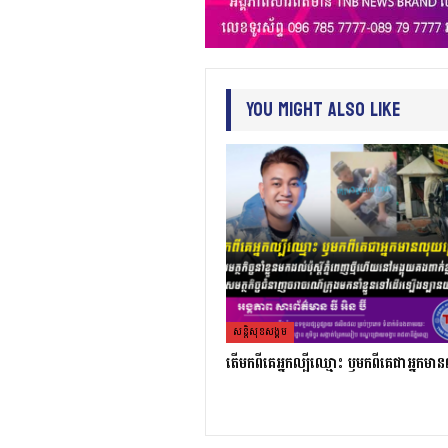
You Might Also Like
សន្តិសុខសង្គម
តេីមកពីគេអ្នកល្បីឈ្មោះ​ ឫមកពីគេជាអ្នកមា