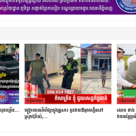
សន្តិសុខសង្គម
សន្តិសុខសង្គម
នលុយច្រេីន​…
បង្ក្រាបករណីហិង្សាក្នុងគ្រួសារ កូនវាយឪពុកបង្កើតនៅ
លោក ផាង វី ដ
ស្រុកឱរ៉ាល់,…
វាយតម្លៃប្រព