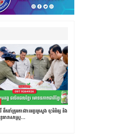
ឹកនាំក្រុមការងារអន្តរក្រសួង ចុះពិនិត្យ និង
័ន្ធធារាសាស្ត្រ…