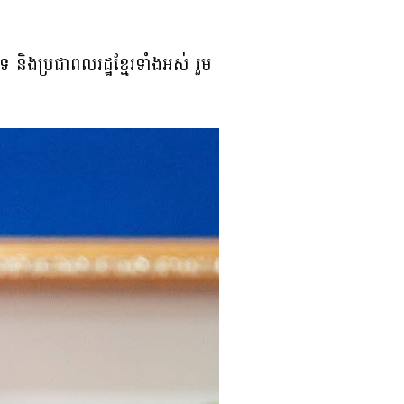
េទ និងប្រជាពលរដ្ឋខ្មែរទាំងអស់ រួម