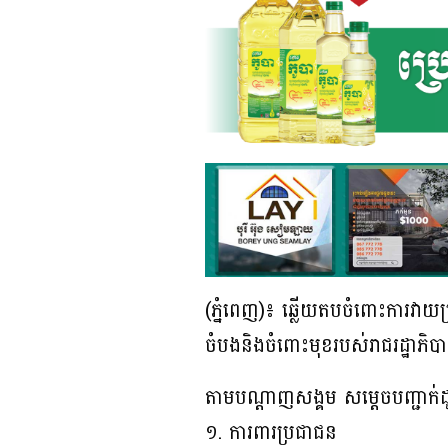
(ភ្នំពេញ)៖ ឆ្លើយតបចំពោះការវាយប
ចំបងនិងចំពោះមុខរបស់រាជរដ្ឋាភិ
តាមបណ្តាញសង្គម សម្តេចបញ្ជាក់ដ
១. ការពារប្រជាជន