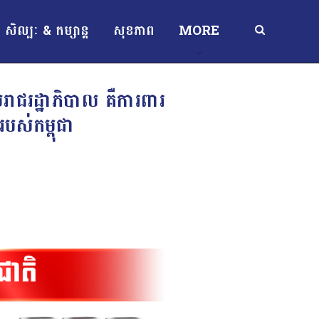
សិល្បៈ & កម្សាន្ត
សុខភាព
MORE
រាជរដ្ឋាភិបាល គឺការពារ
បស់កម្ពុជា