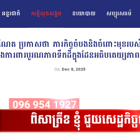
អន្ដរជាតិ
សន្តិសុខសង្គម
នយោបាយ
សប្បុរសធម៍
ម៉ាណែត ប្រកាសថា ភារកិច្ចចំបងនិងចំពោះមុខរបស់
ិងការពារបូរណភាពទឹកដីក្នុងដែនអធិបតេយ្យភាពរ
On
Dec 8, 2025