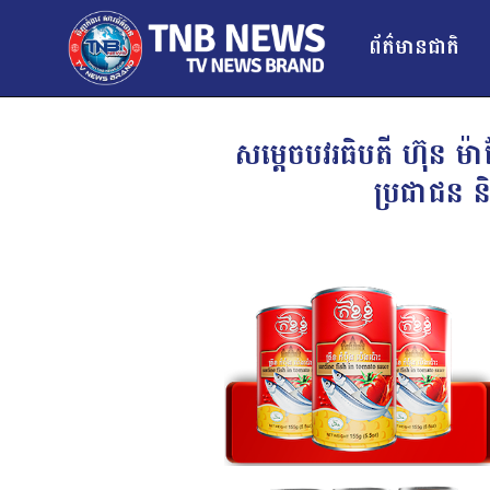
ព័ត៌មានជាតិ
សម្តេចបវរធិ​បតី ហ៊ុន 
ប្រជាជន ន