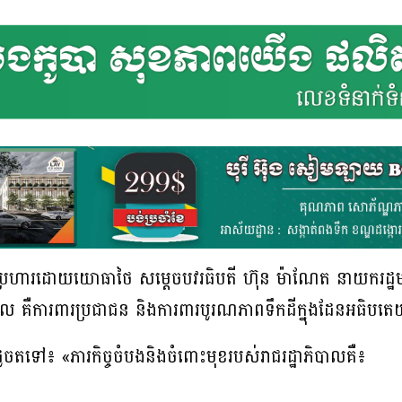
្រហារដោយយោធាថៃ សម្តេចបវរធិ​បតី ហ៊ុន ម៉ាណែត នាយករដ្ឋមន្រ្ត
បាល គឺការពារប្រជាជន និងការពារបូរណភាពទឹកដីក្នុងដែនអធិបតេយ
ូចតទៅ៖ «ភារកិច្ចចំបងនិងចំពោះមុខរបស់រាជរដ្ឋាភិបាលគឺ៖