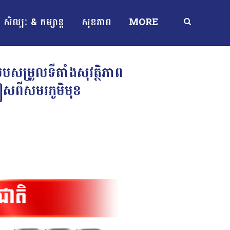
សិល្បៈ & កម្សាន្ត
សុខភាព
MORE
បសម្រួល​ទីតាំងសុវត្ថិភាព​
លៀសពីសមរភូមិមុខ