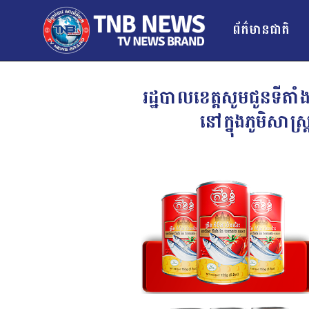
ព័ត៌មានជាតិ
រដ្ឋបាលខេត្តសូមជូនទីតាំង
នៅក្នុងភូមិ​សា