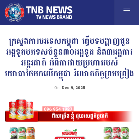
ក្រសួងការបរទេសកម្ពុជា ធ្វើបទបង្ហាញជូន
អង្គទូតបរទេសចំនួន៣០អង្គទូត និង៣អង្គការ
អន្តរជាតិ អំពីការវាយប្រហាររបស់
យោធាថៃមកលើកម្ពុជា រំលោភកិច្ចព្រមព្រៀង
On
Dec 9, 2025