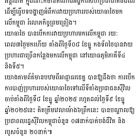
អន្តរជាតិ ក្នុងនោះក៏មានតំណាងអង្គការសហប្រជាជាតិផងដែរ
ដើម្បីធ្វើបទបង្ហាញអំពីការវាយប្រហាររបស់យោធាថៃមក
លើកម្ពុជា រំលោភកិច្ចព្រមព្រៀង។
យោធាថៃ បានបើកការវាយប្រហារមកលើកម្ពុជា រយៈ
ពេល៣ថ្ងៃមកហើយ តាំងពីថ្ងៃទី០៨ ខែធ្នូ កងទ័ពថៃបានវាយ
ប្រហារជាច្រើនកន្លែងមកលើកម្ពុជា នៅយោធភូមិភាគីទី៤
និងទី៥។
យោងតាមព័ត៌មានបឋមពីអាជ្ញាធរខេត្ត បានឱ្យដឹងថា ការបើក
ការបាញ់ប្រហាររបស់យោធាថៃទៅលើទីតាំងប្រជាជនស៊ីវិល
ចាប់តាំងពីថ្ងៃទី៨ ខែធ្នូ ឆ្នាំ២០២៥ រហូតដល់ថ្ងៃទី៩ ខែធ្នូ
ឆ្នាំ២០២៥នេះ គិតត្រឹមវេលាម៉ោង៦ព្រឹកនេះ បានបណ្តាលឱ្យ
ប្រជាពលរដ្ឋស៊ីវិលកម្ពុជាចំនួន ០៧នាក់បាត់បង់ជីវិត និង
របួសចំនួន ២០នាក់៕