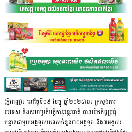
(ភ្នំពេញ)៖ នៅថ្ងៃទី០៩ ខែធ្នូ ឆ្នាំ២០២៥នេះ ក្រសួងការ
បរទេស និងសហប្រតិបត្តិការអន្តរជាតិ បានបើកកិច្ចប្រជុំ
បន្ទាន់ជាមួយអង្គទូតបរទេសចំនួន៣០អង្គទូត និង៣អង្គការ