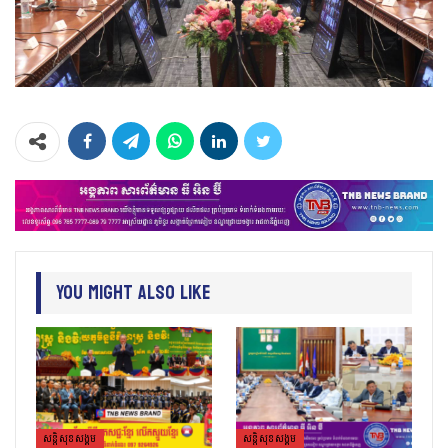
You Might Also Like
សន្តិសុខសង្គម
សន្តិសុខសង្គម