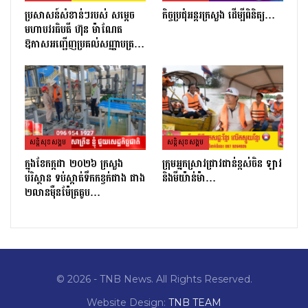
ប្រសាសន៍សំខាន់ៗរបស់ សម្តេច
កិច្ចប្រជុំអន្តរក្រសួង ដើម្បីពិនិត្យ…
មហាបវរធិបតី ហ៊ុន ម៉ាណែត
ឱកាសអញ្ជើញប្រគល់សញ្ញាបត្រ…
សន្តិសុខសង្គម
សន្តិសុខសង្គម
ក្នុងខែកក្កដា ២០២៦ ក្រសួង
ក្រុមអ្នកស្រាវជ្រាវជាន់ខ្ពស់ចិន ឡាវ
បរិស្ថាន ទប់ស្កាត់ទឹកកខ្វក់ជាង ជាង
និងមីយ៉ាន់ម៉ា…
២លានម៉ឺនម៉ែត្រគូប…
© 2026 - TNB News. All Rights Reserved.
Website Design:
TNB TEAM