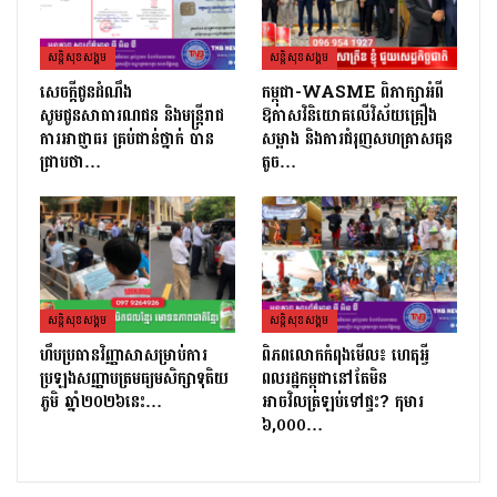
សន្តិសុខសង្គម
សន្តិសុខសង្គម
សេចក្ដីជូនដំណឹង
កម្ពុជា-WASME ពិភាក្សាអំពី
សូមជូនសាធារណជន និងមន្ត្រីរាជ
ឱកាសវិនិយោគលើវិស័យគ្រឿង
ការអាជ្ញាធរ គ្រប់ជាន់ថ្នាក់ បាន
សម្អាង និងការជំរុញសហគ្រាសធុន
ជ្រាបថា…
តូច…
សន្តិសុខសង្គម
សន្តិសុខសង្គម
ហឹបប្រធានវិញ្ញាសាសម្រាប់ការ
ពិភពលោកកំពុងមើល៖ ហេតុអ្វី
ប្រឡងសញ្ញាបត្រ​មធ្យមសិក្សាទុតិយ
ពលរដ្ឋកម្ពុជានៅតែមិន
ភូមិ ឆ្នាំ២០២៦នេះ…
អាចវិលត្រឡប់ទៅផ្ទះ? កុមារ
៦,០០០…