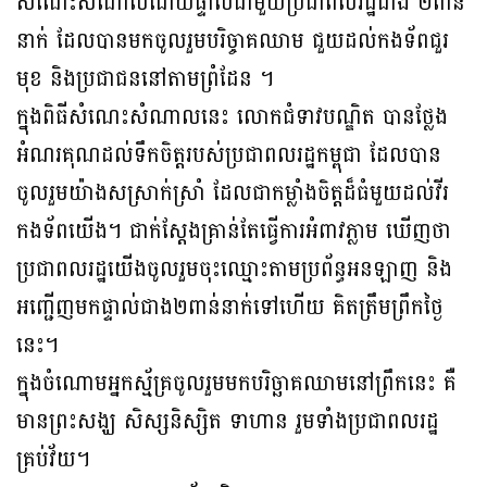
សំណេះសំណាលដោយផ្ទាល់ជាមួយប្រជាពលរដ្ឋជាង ២ពាន់
នាក់ ដែលបានមកចូលរួមបរិច្ចាគឈាម ជួយដល់កងទ័ពជួរ
មុខ និងប្រជាជននៅតាមព្រំដែន ។
ក្នុងពិធីសំណេះសំណាលនេះ លោកជំទាវបណ្ឌិត បានថ្លែង
អំណរគុណដល់ទឹកចិត្តរបស់ប្រជាពលរដ្ឋកម្ពុជា ដែលបាន
ចូលរួមយ៉ាងសស្រាក់ស្រាំ ដែលជាកម្លាំងចិត្តដ៏ធំមួយដល់វីរ
កងទ័ពយើង។ ជាក់ស្តែងគ្រាន់តែធ្វើការអំពាវភ្លាម ឃើញថា
ប្រជាពលរដ្ឋយើងចូលរួមចុះឈ្មោះតាមប្រព័ន្ធអនឡាញ និង
អញ្ជើញមកផ្ទាល់ជាង២ពាន់នាក់ទៅហើយ គិតត្រឹមព្រឹកថ្ងៃ
នេះ។
ក្នុងចំណោមអ្នកស្ម័គ្រចូលរួមមកបរិច្ឆាគឈាមនៅព្រឹកនេះ គឺ
មានព្រះសង្ឃ សិស្សនិស្សិត ទាហាន រួមទាំងប្រជាពលរដ្ឋ
គ្រប់វ័យ។