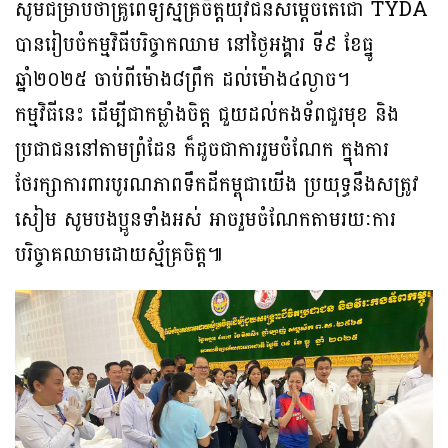
សូមជម្រាបថាគ្រូពេទ្យស្ម័គ្រចិត្តយុវជនសម្តេចតេជោ TYDA
បានរៀបចំកម្មវិធីបរិច្ចាកឈាម នៅថ្ងៃអង្គារ ទី៩ ខែធ្នូ
ឆ្នាំ២០២៥ ចាប់ពីម៉ោង៨ព្រឹក ដល់ម៉ោង៤ល្ងាច។
កម្មវិធីនេះ ដើម្បីជាកម្លាំងចិត្ត ជួយដល់កងទ័ពជួរមុខ និង
ប្រជាជននៅតាមព្រំដែន ក៏ដូចជាការរួមចំណែក ក្នុងការ
ថែរក្សាការពារបូរណភាពទឹកដីកម្ពុជាយើង ប្រយុទ្ធនឹងសត្រូវ
សៀម សូមបងប្អូនទាំងអស់ អាចរួមចំណែកតាមរយៈការ
បរិច្ចាគឈាមដោយស្ម័គ្រចិត្ត៕