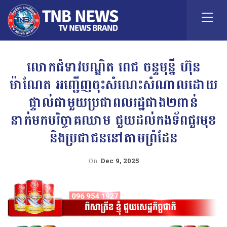
លោកជំទាវបណ្ឌិត ពេជ ចន្ទមុន្នី ហ៊ុន
ម៉ាណែត អញ្ជើញចុះសំណេះសំណាលដោយ
ផ្ទាល់ជាមួយប្រជាពលរដ្ឋជាង២ពាន់
នាក់មកបរិច្ចាគឈាម ជួយដល់កងទ័ពជួរមុខ
និងប្រជាជននៅតាមព្រំដែន
On
Dec 9, 2025