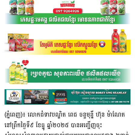
(ភ្នំពេញ)៖ លោកជំទាវបណ្ឌិត ពេជ ចន្ទមុន្នី ហ៊ុន ម៉ាណែត
នៅព្រឹកថ្ងៃទី៩ ខែធ្នូ ឆ្នាំ២០២៥ បានអញ្ជើញចុះ