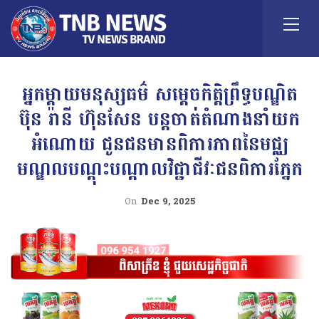
អ្នកម្ដាយមនុស្សធម៌ សម្ដេចកិត្ដិព្រឹទ្ធបណ្ឌិត
ប៊ុន រ៉ានី ហ៊ុនសែន បន្ដចាត់តំណាងនាំយក
អំណោយ ជូនជនមានពិការភាពនៃមជ្ឈ
មណ្ឌលបណ្តុះបណ្តាលវិជ្ជាជីវៈជនពិការភ្នែក
On
Dec 9, 2025