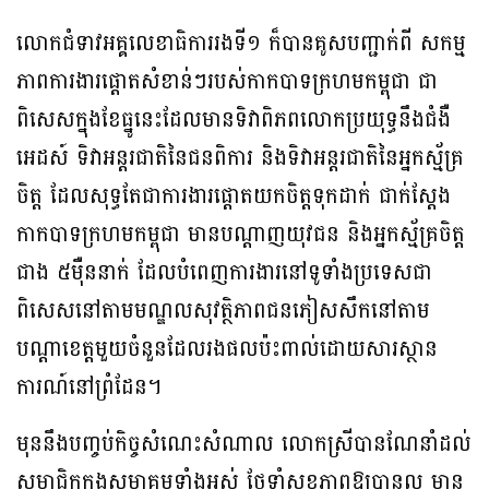
លោកជំទាវអគ្គលេខាធិការរងទី១ ក៏បានគូសបញ្ជាក់ពី សកម្ម
ភាពការងារផ្តោតសំខាន់ៗរបស់កាកបាទក្រហមកម្ពុជា ជា
ពិសេសក្នុងខែធ្នូនេះដែលមានទិវាពិភពលោកប្រយុទ្ធនឹងជំងឺ
អេដស៍ ទិវាអន្តរជាតិនៃជនពិការ និងទិវាអន្តរជាតិនៃអ្នកស្ម័គ្រ
ចិត្ត ដែលសុទ្ធតែជាការងារផ្តោតយកចិត្តទុកដាក់ ជាក់ស្តែង
កាកបាទក្រហមកម្ពុជា មានបណ្តាញយុវជន និងអ្នកស្ម័គ្រចិត្ត
ជាង ៥ម៉ឺននាក់ ដែលបំពេញការងារនៅទូទាំងប្រទេសជា
ពិសេសនៅតាមមណ្ឌលសុវត្ថិភាពជនភៀសសឹកនៅតាម
បណ្តាខេត្តមួយចំនួនដែលរងផលប៉ះពាល់ដោយសារស្ថាន
ការណ៍នៅព្រំដែន។
មុននឹងបញ្ចប់កិច្ចសំណេះសំណាល លោកស្រីបានណែនាំដល់
សមាជិកក្នុងសមាគមទាំងអស់ ថែទាំសុខភាពឱ្យបានល្អ មាន