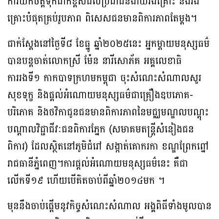
ការយកចិត្ដទុកដាក់ខ្ពស់ដល់ប្រជាជនងាយរងគ្រោះ និងរង
គ្រោះបំផុតគ្រប់រូបភាព ពិសេសជនមានពិការភាពតែម្ដង។
ជាក់ស្ដែងនៅថ្ងៃទី៨ ខែធ្នូ ឆ្នាំ២០២៥នេះ អ្នកម្ដាយមនុស្សធម៌
បានបន្ដចាត់លោកស្រី ម៉ែន នារីសោភ័គ អគ្គលេខាធិ
ការរងទី១ កាកបាទក្រហមកម្ពុជា ចុះសំណេះសំណាលសួរ
សុខទុក្ខ និងផ្ដល់អំណោយមនុស្សធម៌ជាគ្រឿងឧបភោគ-
បរិភោគ និងថវិកាជូនជនមានពិការភាពនៃមជ្ឈមណ្ឌលបណ្តុះ
បណ្តាលវិជ្ជាជីវៈជនពិការភ្នែក (សមាគមតន្ដ្រីសំនៀងជន
ពិការ) ដែលស្ថិតនៅភូមិជំរៅ សង្កាត់គោករកា ខណ្ឌព្រែកព្នៅ
រាជធានីភ្នំពេញ។ការផ្ដល់អំណោយមនុស្សធម៌នេះ គឺជា
លើកទី១៩ ហើយបើគិតចាប់ពីឆ្នាំ២០១៤មក ។
មុននឹងចាប់ផ្ដើមនូវកិច្ចសំណេះសំណាល អង្គពិធីទាំងមូលបាន