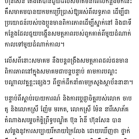
ហ៊ុនសែន តែងតែបានជួយដល់សមាគមនាពេលកន្លងមកនេះ
គឺសមាគមបានយកមកប្រើប្រាស់ឱ្យអស់ពីលទ្ធភាព ដើម្បីជា
ប្រយោជន៍របស់បងប្អូនមានពិការភាពដើម្បីស្នាក់នៅ និងជាទី
កន្លែងដែលជួយបង្កើនសមត្ថភាពរបស់ពួកគាត់ពីមួយដំណាក់
កាលទៅមួយដំណាក់កាល។
លើសពីនោះសមាគម នឹងបន្តពង្រឹងសមត្ថភាពដល់ជនមាន
ពិការភាពនៅក្នុងសមាគមជាបន្តបន្ទាប់ តាមការបណ្តះ
បណ្តាលវគ្គខ្លះផ្សេងៗ ពីថ្នាក់ដឹកនាំតាមក្រសួងស្ថាប័ននានា។
បន្ទាប់ពីស្តាប់របាយការណ៍ និងការប្តេជ្ញាចិត្តរបស់លោក ចាប
តូ និងលោកស្រី ញ៉ែម មរកត, លោកស្រី ម៉ែន នារីសោភ័គ
តំណាងសម្តេចកិត្តិព្រឹទ្ធបណ្ឌិត ប៊ុន រ៉ានី ហ៊ុនសែន បាន
សម្តែងនូវការសប្បាយរីករាយក្រៃលែង ដោយឃើញថា ថ្នាក់