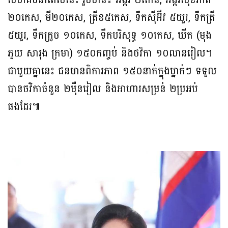
សមាគមនាពេលនេះ រួមមាន៖ អង្ករ ២តោន, អង្ករសុខភាព
២០កេស, មី២០កេស, ត្រីខ៥កេស, ទឹកស៊ីអ៊ីវ ៥យួរ, ទឹកត្រី
៥យួរ, ទឹកក្រូច ១០កេស, ទឹកបរិសុទ្ធ ១០កេស, ឃីត (មុង
ភួយ សារុង ក្រមា) ១៥០កញ្ចប់ និងថវិកា ១០លានរៀល។
ជាមួយគ្នានេះ ជនមានពិការភាព ១៥០នាក់ក្នុងម្នាក់ៗ ទទួល
បានថវិកាចំនួន ២ម៉ឺនរៀល និងអាហារសម្រន់ ២ប្រអប់
ផងដែរ៕