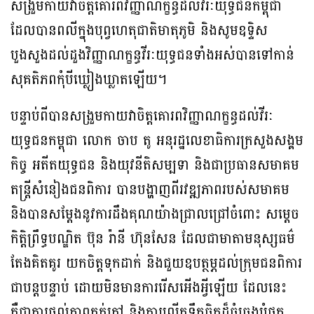
សង្រួមកាយវាចិត្តគោរពវិញ្ញាណក្ខន្ធដល់វីរៈយុទ្ធជនកម្ពុជា
ដែលបានពលីក្នុងបុព្វហេតុជាតិមាតុភូមិ និងសូមឧទ្ទិស
បួងសួងដល់ដួងវិញ្ញាណក្ខន្ធវីរៈយុទ្ធជនទាំងអស់បានទៅកាន់
សុគតិភពកុំបីឃ្លៀងឃ្លាតឡើយ។
បន្ទាប់ពីបានសង្រួមកាយវាចិត្តគោរពវិញ្ញាណក្ខន្ធដល់វីរៈ
យុទ្ធជនកម្ពុជា លោក ចាប តូ អនុរដ្ឋលេខាធិការក្រសួងសង្គម
កិច្ច អតីតយុទ្ធជន និងយុវនីតិសម្បទា និងជាប្រធានសមាគម
តន្ត្រីសំនៀងជនពិការ បានបង្ហាញពីរវឌ្ឍភាពរបស់សមាគម
និងបានសម្តែងនូវការដឹងគុណយ៉ាងជ្រាលជ្រៅចំពោះ សម្តេច
កិត្តិព្រឹទ្ធបណ្ឌិត ប៊ុន រ៉ានី ហ៊ុនសែន ដែលជាមាតាមនុស្សធម៌
តែងគិតគូរ យកចិត្តទុកដាក់ និងជួយឧបត្ថម្ភដល់ក្រុមជនពិការ
ជាបន្តបន្ទាប់ ដោយមិនមានការរើសអើងអ្វីឡើយ ដែលនេះ
គឺជាការផ្តល់ភាពកក់ក្តៅ និងការលើកទឹកចិត្តដ៏ធំធេងបំផុត