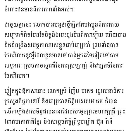
ចំពោះជនមានពិការភាពទាំងអស់។
ជាមួយគ្នានេះ លោកបានបន្តថាថ្វីត្បិតតែបងប្អូនពិការកាយ
សម្បទាក៏ពិតមែនតែចិត្តនិងបេះដូងមិនពិការឡើយ ហើយបាន
ខិតខំពង្រឹងសមត្ថភាពរបស់ខ្លួនជាប់ជាប្រចាំ ព្រមទាំងបាន
ចែករំលែកនូវអ្វីដែលខ្លួនមានទៅកាន់អ្នកដទៃទៀតទៅតាម
លទ្ធភាព ស្របតាមស្មារតីនៃការស្រឡាញ់ និងវប្បធម៌នៃការ
ចែករំលែក។
ឆ្លៀតក្នុងឱកាសនោះ លោកស្រី ញ៉ែម មរកត រដ្ឋលេខាធិការ
ក្រសួងកិច្ចការនារី និងជាប្រធានកិត្តិយសសមាគម ក៏បាន
លើកឡើងថាសមិទ្ធផលនានាដែលសម្តេចព្រះមហាក្សត្រី ព្រះ
វររាជមាតាជាតិខ្មែរ និងសម្តេចកិត្តិព្រឹទ្ធបណ្ឌិត ប៊ុន រ៉ានី