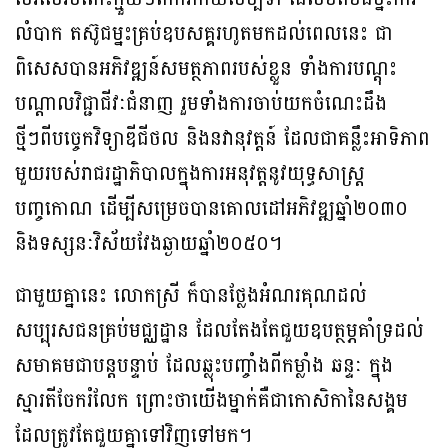
លំបាក តស៊ូជម្នះគ្រប់ឧបសគ្គរហូតមកដល់ពេលនេះ ជា
ពិសេសបានអភិវឌ្ឍន៍សមត្ថភាពរបស់ខ្លួន ទាំងការបណ្តុះ
បណ្តាលវិជ្ជាជីវៈជំនាញ រួមទាំងការចាប់យកចំណេះដឹង
ថ្មីៗពីបច្ចេកវិទ្យាឌីជីថល និងនវានុវត្តន៍ ដែលជាគន្លឹះអាទិភាព
មួយរបស់រាជរដ្ឋាភិបាលក្នុងការអនុវត្តនូវយុទ្ធសាស្ត្រ
បញ្ចកោណ ដើម្បីសម្រេចបានគោលដៅអភិវឌ្ឍឆ្នាំ២០៣០
និងទស្សនៈវិស័យវែងឆ្ងាយឆ្នាំ២០៥០។
ជាមួយគ្នានេះ លោកស្រី ក៏បានថ្លែងអំណរគុណដល់
សប្បុរសជនគ្រប់មជ្ឈដ្ឋាន ដែលតែងតែជួយឧបត្ថម្ភគាំទ្រដល់
សមាគមជាបន្តបន្ទាប់ ដែលឆ្លុះបញ្ចាំងពីកម្លាំង ឆន្ទៈ ក្នុង
ស្មារតីចែករំលែក ព្រោះថាយើងម្នាក់គឺជាកោសិកានៃសង្គម
ដែលត្រូវតែជួយគ្នាទៅវិញទៅមក។