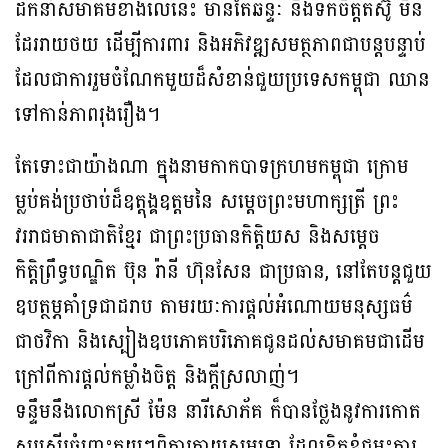
ដឹកនាំសមាគមខាងលើនេះ មានតែឆន្ទៈ និងទឹកចិត្តតស៊ូ មិន
ដែររាយថយ ដើម្បីការពារ និងអភិវឌ្ឍសមត្ថភាពជាបន្តបន្ទាប់
ដែលជាការរួមចំណែកមួយដ៏សំខាន់ជួយប្រទេសកម្ពុជា ឈាន
ទៅកាន់ភាពរុងរឿង។
តែទោះជាយ៉ាងណា ក្នុងនាមកាកបាទក្រហមកម្ពុជា ក្រោម
ម្លប់គង់ប្រថាប់ដ៏ឧត្តុង្គឧត្តមនៃ សម្តេចព្រះមហាក្សត្រី ព្រះ
វររាជមាតាជាតិខ្មែរ ជាព្រះប្រធានកិត្តិយស និងសម្តេច
កិត្តិព្រឹទ្ធបណ្ឌិត ប៊ុន រ៉ានី ហ៊ុនសែន ជាប្រធាន, នៅតែបន្តជួយ
ឧបត្ថម្ភគាំទ្រជាដរាប តាមរយៈការផ្តល់អំណោយមនុស្សធម៌
ជាថវិកា និងស្បៀងឧបភោគបរិភោគជូនដល់សមាគមជាដើម
ក្រៅពីការផ្តល់កម្លាំងចិត្ត និងក្តីស្រលាញ់។
ទន្ទឹមនឹងលោកស្រី ម៉ែន នារីសោភ័គ ក៏បានថ្លែងនូវការកោត
សរសើរចំពោះក្មួយៗពិការកាយសម្បទា ដែលខិតខំជម្នះការ