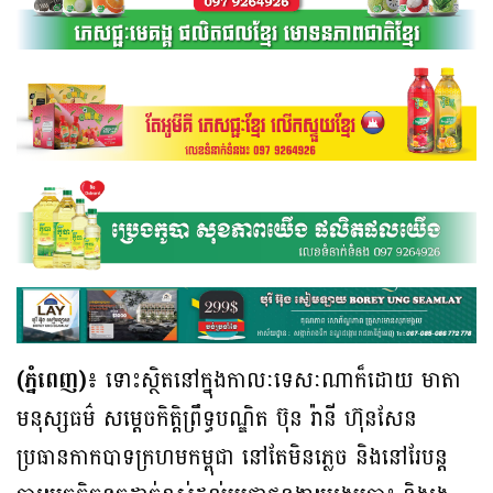
(ភ្នំពេញ)៖
ទោះស្ថិតនៅក្នុងកាលៈទេសៈណាក៏ដោយ មាតា
មនុស្សធម៌ សម្ដេចកិត្ដិព្រឹទ្ធបណ្ឌិត ប៊ុន រ៉ានី ហ៊ុនសែន
ប្រធានកាកបាទក្រហមកម្ពុជា នៅតែមិនភ្លេច និងនៅរែបន្ដ