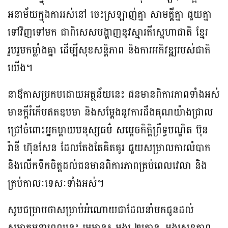
អនាម័យក្នុងការរស់នៅ ចេះស្រឡាញ់គ្នា សាមគ្គីគ្នា ជួយគ្នា
ទៅវិញទៅមក ជាពិសេសបង្ហាញនូវស្មារតីស្នេហាជាតិ ខ្មែរ
រួបរួមកម្លាំងគ្នា ដើម្បីសុខសន្តិភាព និងការអភិវឌ្ឍរបស់ជាតិ
យើង។
នាឳកាសប្រកបដោយអត្ថន័យនេះ ជនមានពិការភាពទាំងអស់
មានក្តីរំភើបឥតឧបមា និងសម្តែងនូវការដឹងគុណយ៉ាងជ្រាល
ជ្រៅចំពោះអ្នកម្តាយមនុស្សធម៌ សម្តេចកិត្តិព្រឹទ្ធបណ្ឌិត ប៊ុន
រ៉ានី ហ៊ុនសែន ដែលតែងតែគិតគូរ ជួយសម្រាលការលំបាក
និងលើកទឹកចិត្តដល់ជនមានពិការភាពគ្រប់ពេលវេលា និង
គ្រប់កាលៈទេសៈទាំងអស់។
សូមជម្រាបថាសម្រាប់អំណោយជាដែលនាំមកជូនដល់