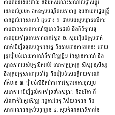
តាមតំបន់រងប៉ះពាល់ និងមតិសំណេះសំណាលផ្លាស់ប្តូរ
យោបល់រួចមក ឯកឧត្តមបណ្ឌិតសភាចារ្យ ឧបនាយករដ្ឋមន្ត្រី
បានផ្តល់អនុសាសន៍ ដូចជា៖ ១. ជាបឋមសូមផ្តោតលើការ
តាមដានសភាពការណ៍ឱ្យបានដិតដល់ និងពិនិត្យលទ្ធ
ភាពជួយគាំទ្រតាមភាពជាក់ស្តែង ២. សូមរៀបចំក្រុមជាក់
លាក់ដើម្បីទទួលបន្ទុកអនុវត្ត និងតាមដានការងារនេះ ដោយ
ត្រូវរៀបចំរបាយការណ៍ពីការវិវឌ្ឍថ្មីៗ នៃស្ថានការណ៍ និង
ស្ថានភាពរបស់បុគ្គលិកអប់រំ លោកគ្រូអ្នកគ្រូ សិស្សានុសិស្ស
និងក្រុមគ្រួសារជាប្រចាំថ្ងៃ និងរៀបចំសេចក្តីរាយការណ៍
ព័ត៌មាន ៣. រៀបចំលិខិតអំពាវនាវស្វែងរកការចូលរួម
សហការ ដើម្បីផ្តល់ការគាំទ្រទាំងសម្ភារៈ និងថវិកា ពី
សំណាក់ដៃគូអភិវឌ្ឍ អង្គការដៃគូ វិស័យឯកជន និង
សាធារណជនគ្រប់មជ្ឈដ្ឋាន ៤. សូមកំណត់អាទិភាពនៃ