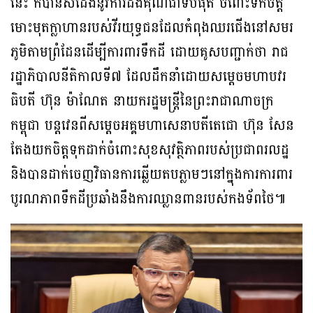
នេះ ក៏បានសំដែងនូវការដឹងគុណជាទីបំផុត ចំពោះទឹកចិត្ត
មោះមុតក្លាហានរបស់វីរយុទ្ធជនដែលកំពុងឈរជើងនៅសមរ
ភូមិតាមព្រំដែនដើម្បីការពារទឹកដី ដោយគូសបញ្ជាក់ថា រាជ
រដ្ឋាភិបាលនីតិកាលទី៧ ដែលដឹកនាំដោយសម្តេចមហាបវរ
ធិបតី ហ៊ុន ម៉ាណែត នាយករដ្ឋមន្ត្រីនៃព្រះរាជាណាចក្រ
កម្ពុជា បន្តវេនពីសម្តេចអគ្គមហាសេនាបតីតេជោ ហ៊ុន សែន
តែងយកចិត្តទុកដាក់ចំពោះសុខសុវត្ថិភាពរបស់ប្រជាពរលដ្ឋ
និងបានដាក់ចេញវិធានការឆ្លើយតបភ្លាមៗនៅក្នុងការការពារ
បូរណភាពទឹកដីប្រឆាំងនឹងការឈ្លានពានរបស់កងទ័ពថៃ៕