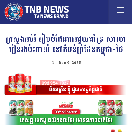
ក្រសួងអប់រំ រៀបចំផែនការជួយគាំទ្រ សាលា
រៀនរងប៉ះពាល់ នៅតំបន់ព្រំដែនកម្ពុជា-ថៃ
On
Dec 9, 2025