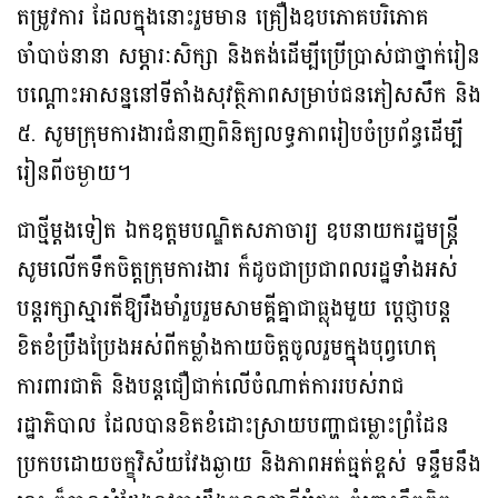
តម្រូវការ ដែលក្នុងនោះរួមមាន គ្រឿងឧបភោគបរិភោគ
ចាំបាច់នានា សម្ភារៈសិក្សា និងតង់ដើម្បីប្រើប្រាស់ជាថ្នាក់រៀន
បណ្ដោះអាសន្ននៅទីតាំងសុវត្ថិភាពសម្រាប់ជនភៀសសឹក និង
៥. សូមក្រុមការងារជំនាញពិនិត្យលទ្ធភាពរៀបចំប្រព័ន្ធដើម្បី
រៀនពីចម្ងាយ។
ជាថ្មីម្តងទៀត ឯកឧត្តមបណ្ឌិតសភាចារ្យ ឧបនាយករដ្ឋមន្ត្រី
សូមលើកទឹកចិត្តក្រុមការងារ ក៏ដូចជាប្រជាពលរដ្ឋទាំងអស់
បន្តរក្សាស្មារតីឱ្យរឹងមាំរួបរួមសាមគ្គីគ្នាជាធ្លុងមួយ ប្តេជ្ញាបន្ត
ខិតខំប្រឹងប្រែងអស់ពីកម្លាំងកាយចិត្តចូលរួមក្នុងបុព្វហេតុ
ការពារជាតិ និងបន្តជឿជាក់លើចំណាត់ការរបស់រាជ
រដ្ឋាភិបាល ដែលបានខិតខំដោះស្រាយបញ្ហាជម្លោះព្រំដែន
ប្រកបដោយចក្ខុវិស័យវែងឆ្ងាយ និងភាពអត់ធ្មត់ខ្ពស់ ទន្ទឹមនឹង