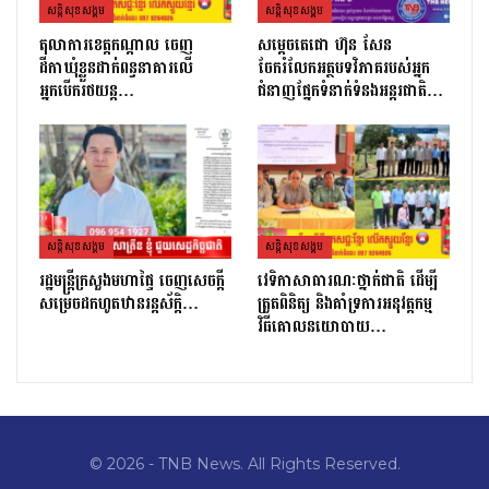
សន្តិសុខសង្គម
សន្តិសុខសង្គម
តុលាការខេត្តកណ្ដាល ចេញ
សម្តេចតេជោ ហ៊ុន សែន
ដីកាឃុំខ្លួនដាក់ពន្ធនាគារលើ
ចែករំលែកអត្ថបទវិភាគរបស់អ្នក
អ្នកបើករថយន្ត…
ជំនាញផ្នែកទំនាក់ទំនងអន្តរជាតិ…
សន្តិសុខសង្គម
សន្តិសុខសង្គម
រដ្ឋមន្ដ្រីក្រសួងមហាផ្ទៃ ចេញសេចក្តី
វេទិកាសាធារណៈថ្នាក់ជាតិ ដើម្បី
សម្រេចដកហូតឋានរន្តស័ក្តិ…
ត្រួតពិនិត្យ និងគាំទ្រការអនុវត្តកម្ម
វិធីគោលនយោបាយ…
© 2026 - TNB News. All Rights Reserved.