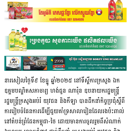
នារសៀលថ្ងៃទី៩ ខែធ្នូ ឆ្នាំ២០២៥ នៅទីស្តីការក្រសួង ឯក
ឧត្តមបណ្ឌិតសភាចារ្យ ហង់ជួន ណារ៉ុន ឧបនាយករដ្ឋមន្ត្រី
រដ្ឋមន្រ្តីក្រសួងអប់រំ យុវជន និងកីឡា បានដឹកនាំកិច្ចប្រជុំស្តីពី
ការរៀបចំផែនការដើម្បីជួយគាំទ្រសាលារៀនដែលរងប៉ះពាល់
នៅតំបន់ព្រំដែនកម្ពុជា-ថៃ ដោយមានការចូលរួមពីសំណាក់