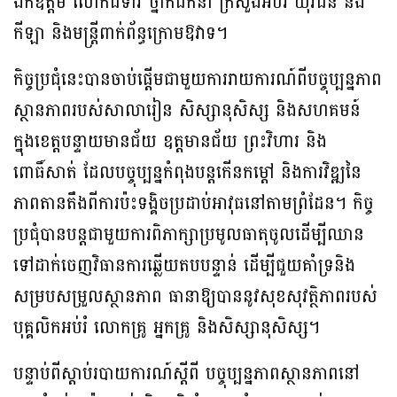
ឯកឧត្តម លោកជំទាវ ថ្នាក់ដឹកនាំ ក្រសួងអប់រំ យុវជន និង
កីឡា និងមន្ត្រីពាក់ព័ន្ធក្រោមឱវាទ។
កិច្ចប្រជុំនេះបានចាប់ផ្តើមជាមួយការរាយការណ៍ពីបច្ចុប្បន្នភាព
ស្ថានភាពរបស់សាលារៀន សិស្សានុសិស្ស និងសហគមន៍
ក្នុងខេត្តបន្ទាយមានជ័យ ឧត្តមានជ័យ ព្រះវិហារ និង
ពោធិ៍សាត់ ដែលបច្ចុប្បន្នកំពុងបន្តកើនកម្ដៅ និងការវិឌ្ឍនៃ
ភាពតានតឹងពីការប៉ះទង្គិចប្រដាប់អាវុធនៅតាមព្រំដែន។ កិច្ច
ប្រជុំបានបន្តជាមួយការពិភាក្សាប្រមូលធាតុចូលដើម្បីឈាន
ទៅដាក់ចេញវិធានការឆ្លើយតបបន្ទាន់ ដើម្បីជួយគាំទ្រនិង
សម្របសម្រួលស្ថានភាព ធានាឱ្យបាននូវសុខសុវត្ថិភាពរបស់
បុគ្គលិកអប់រំ លោកគ្រូ អ្នកគ្រូ និងសិស្សានុសិស្ស។
បន្ទាប់ពីស្តាប់របាយការណ៍ស្តីពី បច្ចុប្បន្នភាពស្ថានភាពនៅ