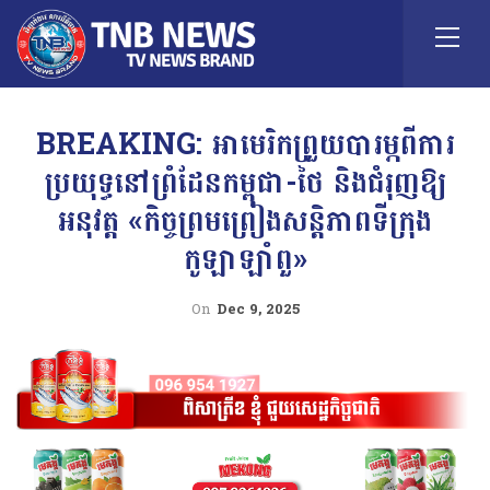
BREAKING: អាមេរិកព្រួយបារម្ភពីការ
ប្រយុទ្ធនៅព្រំដែនកម្ពុជា-ថៃ និងជំរុញឱ្យ
អនុវត្ត «កិច្ចព្រមព្រៀងសន្តិភាពទីក្រុង
កូឡាឡាំពួ»
On
Dec 9, 2025