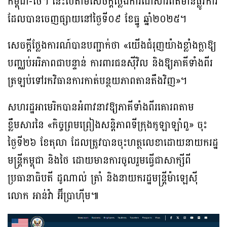
កម្ពុជា-ថៃ។ នេះបើតាមសេចក្តីថ្លែងការណ៍សារព័ត៌មានផ្លូវការ
ដែលបានចេញផ្សាយនៅថ្ងៃទី០៩ ខែធ្នូ ឆ្នាំ២០២៥។
សេចក្តីថ្លែងការណ៍បានបញ្ជាក់ថា «យើងជំរុញយ៉ាងខ្លាំងក្លាឱ្យ
បញ្ឈប់អរិភាពជាបន្ទាន់ ការពារជនស៊ីវិល និងឱ្យភាគីទាំងពីរ
ត្រឡប់ទៅរកវិធានការកាត់បន្ថយភាពតានតឹងវិញ»។
សហរដ្ឋអាមេរិកបានអំពាវនាវឱ្យភាគីទាំងពីរគោរពតាម
ខ្លឹមសារនៃ «កិច្ចព្រមព្រៀងសន្តិភាពទីក្រុងកូឡាឡាំពួ» ចុះ
ថ្ងៃទី២៦ ខែតុលា ដែលត្រូវបានចុះហត្ថលេខាដោយនាយករដ្ឋ
មន្ត្រីកម្ពុជា និងថៃ ដោយមានការចូលរួមធ្វើជាសាក្សីពី
ប្រធានាធិបតី ដូណាល់ ត្រាំ និងនាយករដ្ឋមន្ត្រីម៉ាឡេស៊ី
លោក អាន់វ៉ា អ៊ីប្រាហ៊ីម៕