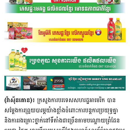
(វ៉ាស៊ីនតោន)៖
ក្រសួងការបរទេសសហរដ្ឋអាមេរិក បាន
សម្តែងការព្រួយបារម្ភយ៉ាងខ្លាំងចំពោះការបន្តការប្រយុទ្ធគ្នា
និងការរងគ្រោះថ្នាក់នៅទីតាំងជាច្រើនតាមបណ្តោយព្រំដែន