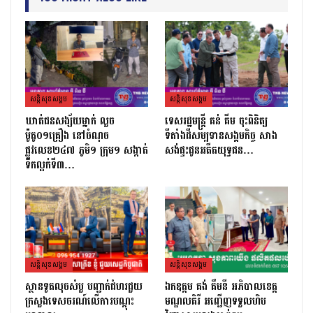
សន្តិសុខសង្គម
សន្តិសុខសង្គម
ឃាត់ជនសង្ស័យម្នាក់ លួច
ទេសរដ្ឋមន្រ្តី គន់ គីម ចុះពិនិត្យ
ម៉ូតូ០១គ្រឿង នៅចំណុច
ទីតាំងដីសម្បទានសង្គមកិច្ច សាង
ផ្លូវលេខ២៤៧ ភូមិ១ ក្រុម១ សង្កាត់
សង់ផ្ទះជូនអតីតយុទ្ធជន…
ទឹកល្អក់ទី៣…
សន្តិសុខសង្គម
សន្តិសុខសង្គម
ស្ថានទូតលុចសំបួ បញ្ជាក់ជំហរជួយ
ឯកឧត្តម គង់ គឹមនី អភិបាលខេត្ត
ក្រសួងទេសចរណ៍លើការបណ្តុះ
មណ្ឌលគិរី អញ្ជើញទទួលហិប