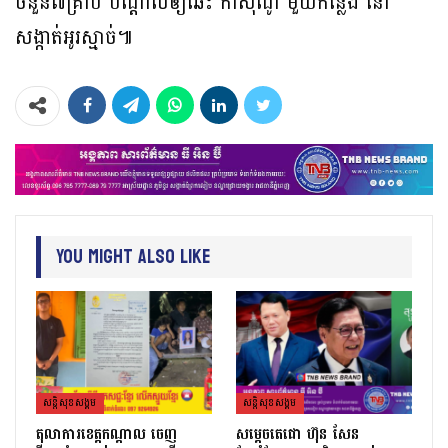
ចំនួន៧គ្រាប់ បណ្តាលឲ្យឆេះ កាស៊ីណូ មួយកន្លែង នៅ
សង្កាត់អូរស្មាច់៕
You Might Also Like
សន្តិសុខសង្គម
សន្តិសុខសង្គម
តុលាការខេត្តកណ្ដាល ចេញ
សម្តេចតេជោ ហ៊ុន សែន