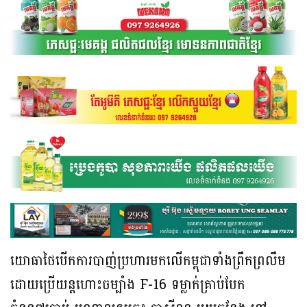
យោធាថៃបើកការបាញ់ប្រហារមកលើកម្ពុជាទាំងព្រឹកព្រលឹម
ដោយប្រើយន្តហោះចម្បាំង F-16 ទម្លាក់គ្រាប់បែក