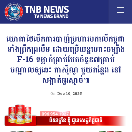
យោធាថៃបើកការបាញ់ប្រហារមកលើកម្ពុជា
ទាំងព្រឹកព្រលឹម ដោយប្រើយន្តហោះចម្បាំង
F-16 ទម្លាក់គ្រាប់បែកចំនួន៧គ្រាប់
បណ្តាលឲ្យឆេះ កាស៊ីណូ មួយកន្លែង នៅ
សង្កាត់អូរស្មាច់៕
On
Dec 10, 2025