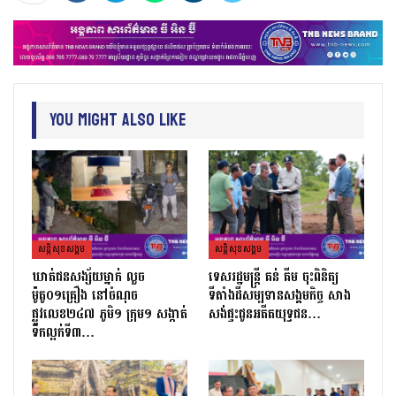
You Might Also Like
សន្តិសុខសង្គម
សន្តិសុខសង្គម
ឃាត់ជនសង្ស័យម្នាក់ លួច
ទេសរដ្ឋមន្រ្តី គន់ គីម ចុះពិនិត្យ
ម៉ូតូ០១គ្រឿង នៅចំណុច
ទីតាំងដីសម្បទានសង្គមកិច្ច សាង
ផ្លូវលេខ២៤៧ ភូមិ១ ក្រុម១ សង្កាត់
សង់ផ្ទះជូនអតីតយុទ្ធជន…
ទឹកល្អក់ទី៣…