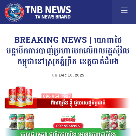
BREAKING NEWS | យោធាថៃ
បន្តបើកការបាញ់ប្រហារមកលើពលរដ្ឋស៊ីវិល
កម្ពុជានៅស្រុកភ្នំព្រឹក ខេត្តបាត់ដំបង
On
Dec 10, 2025