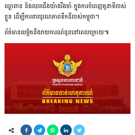
ឈ្លាពាន និងឈរជើងយ៉ាងរឹងមាំ ក្នុងការបំពេញតួនាទីរបស់
ខ្លួន ដើម្បីការពារបូរណភាពទឹកដីរបស់កម្ពុជា។
ព័ត៌មានលម្អិតនឹងរាយការណ៍ជូននៅពេលក្រោយ៕