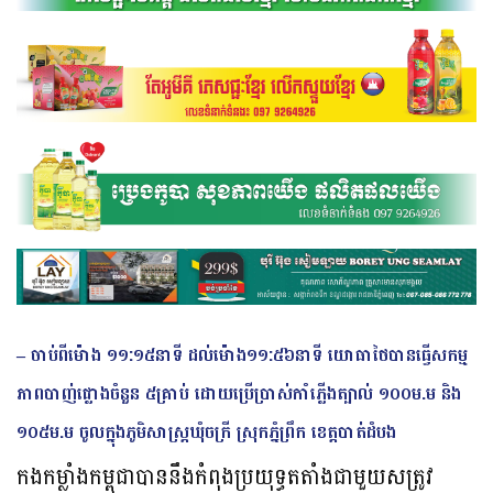
– ចាប់ពីម៉ោង ១១:១៥នាទី ដល់ម៉ោង១១:៥៦នាទី យោធាថៃបានធ្វើសកម្ម
ភាពបាញ់ផ្លោងចំនួន ៥គ្រាប់ ដោយប្រើប្រាស់កាំភ្លើងត្បាល់ ១០០ម.ម និង
១០៥ម.ម ចូលក្នុងភូមិសាស្រ្តឃុំចក្រី ស្រុកភ្នំព្រឹក ខេត្តបាត់ដំបង
កងកម្លាំងកម្ពុជាបាននឹងកំពុងប្រយុទ្ធតតាំងជាមួយសត្រូវ