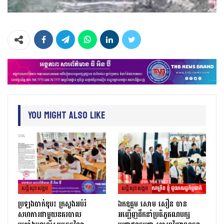
You Might Also Like
សន្តិសុខសង្គម
សន្តិសុខសង្គម
ប្រឡងបាក់ឌុប៖ ក្រសួងអប់រំ
ឯកឧត្តម សោម សឿន បាន
សហការជាមួយនគរបាល
អញ្ជើញដឹកនាំប្រតិភូគណបក្ស