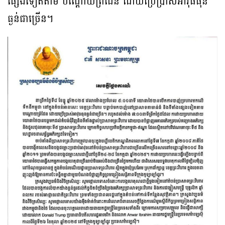
ផ្សេងទៀតតាម បណ្ដោយព្រំដែន ដោយប្រើប្រាស់អាវុធធុន
ធ្ងន់ជាច្រើន។