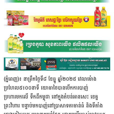
(ភ្នំពេញ)៖ នាព្រឹកថ្ងៃទី៨ ខែធ្នូ ឆ្នាំ២០២៥ វេលាម៉ោង
ប្រហែល៥៖០០នាទី យោធាថៃបានបើកការបាញ់
ប្រហារមកលើ ទឹកដីកម្ពុជា នៅក្នុងតំបន់អានសេះ ខេត្ត
ព្រះវិហារ បន្ទាប់មកបាញ់នៅប្រាសាទតាមាន់ធំ និងទីតាំង