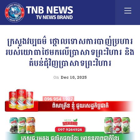
ក្រសួងវប្បធម៌ ថ្កោលទោសការបាញ់ប្រហារ
របស់យោធាថៃមកលើប្រាសាទព្រះវិហារ និង
តំបន់ជុំវិញប្រាសាទព្រះវិហារ
On
Dec 10, 2025