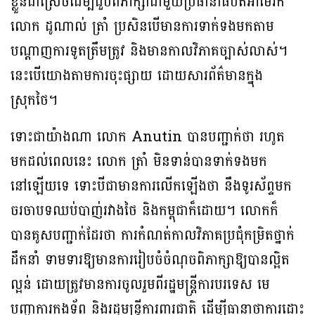
ខ្លួនជាស្រេចដើម្បីជួបពិភាក្សាជាមួយប្រធានាធិបតីអាមេរិក
លោក ដូណាល់ ត្រាំ ប្រសិនបើមានការទាក់ទងមកតាម
បណ្តាញការទូតត្រឹមត្រូវ និងមានកាលវិភាគច្បាស់លាស់។
នេះបើយោងតាមការចុះផ្សាយ ដោយសារព័ត៌មានក្នុង
ស្រុកថៃ។
ទោះជាយ៉ាងណា លោក Anutin បានបញ្ជាក់ថា រហូត
មកដល់ពេលនេះ លោក ត្រាំ មិនទាន់បានទាក់ទងមក
នៅឡើយទេ ទោះបីជាមានការលើកឡើងថា នឹងទូរស័ព្ទមក
ចរចាបទឈប់បាញ់រវាងថៃ និងកម្ពុជាក៏ដោយ។ លោកក៏
បានគូសបញ្ជាក់ដែរថា ការកំណត់កាលវិភាគប្រជុំកម្រិតថ្នាក់
ដឹកនាំ ទាមទារឱ្យមានការរៀបចំចំណុចពិភាក្សាឱ្យបានល្អិត
ល្អន់ ដោយត្រូវមានការចូលរួមពីរដ្ឋមន្ត្រីការបរទេស មេ
បញ្ជាការកងទ័ព និងរដ្ឋមន្ត្រីការពារជាតិ ដើម្បីធានាថាការដោះ