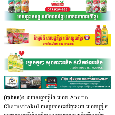
(បាងកក)៖
នាយករដ្ឋមន្ត្រីថៃ លោក Anutin
Charnvirakul បានប្រកាសនៅថ្ងៃនេះថា លោកត្រៀម