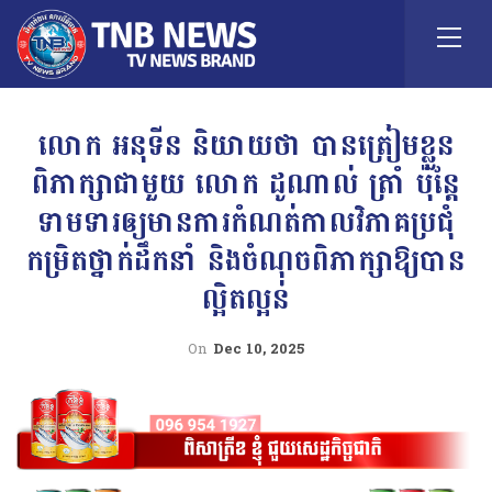
លោក អនុទីន និយាយថា បានត្រៀមខ្លួន
ពិភាក្សាជាមួយ លោក ដូណាល់ ត្រាំ ប៉ុន្តែ
ទាមទារឲ្យមានការកំណត់កាលវិភាគប្រជុំ
កម្រិតថ្នាក់ដឹកនាំ និងចំណុចពិភាក្សាឱ្យបាន
ល្អិតល្អន់
On
Dec 10, 2025