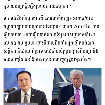
ស្រាយបញ្ហាធ្វើឡើងប្រកបដោយតម្លាភាព។
ទាក់ទងនឹងសំណួរថា តើ «បទឈប់បាញ់» អាចត្រូវបាន
បង្គាប់បញ្ជាពីខាងក្រៅបានដែរឬទេ? លោក Anutin បាន
ឆ្លើយតបថា «វាជារឿងដាច់ដោយឡែករបស់ប្រទេសពីរ»។
លោកបានបន្ថែមថា ទោះបីជាមេដឹកនាំផ្សេងទៀតចង់បាន
សន្តិភាពក៏ដោយ ក៏ប្រទេសថៃចាំបាច់ត្រូវពន្យល់ពីបញ្ហា និង
មូលហេតុដែលនាំឱ្យមានស្ថានភាពបច្ចុប្បន្នជាមុនសិន។