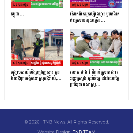
សន្តិសុខសង្គម
សន្តិសុខសង្គម
កម្ពុជា…
តេីមកពីគេអ្នកល្បីឈ្មោះ​ ឫមកពីគេ
ជាអ្នកមានលុយច្រេីន​…
សន្តិសុខសង្គម
សន្តិសុខសង្គម
បង្ក្រាបករណីហិង្សាក្នុងគ្រួសារ កូន
លោក ផាង វី ដឹកនាំក្រុមការងារ
វាយឪពុកបង្កើតនៅស្រុកឱរ៉ាល់,…
អន្តរក្រសួង ចុះពិនិត្យ និងវាយតម្លៃ
ប្រព័ន្ធធារាសាស្ត្រ…
© 2026 - TNB News. All Rights Reserved.
Website Design:
TNB TEAM