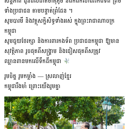
សន្តិភាព ជូនដល់ជាតិមាតុភូមិ និងកងកំលាំងវិរកងទព័ ព្រម
ទាំងប្រជាជន តាមបន្ទាត់ព្រំដែន ។
សូមបារមី និងវត្ថុសក្តិសិទ្ធទាំងអស់ ក្នុងព្រះរាជាណាចក្រ
កម្ពុជា
សូមជួយថែរក្សា និងការពារកងទ័ព ប្រជាជនកម្ពុជា ឱ្យមាន
សុវត្ថិភាព រួចផុតពីសង្គ្រាម និងជៀសផុតពីសត្រូវ
ឈ្លានពានមកលើទឹកដីកម្ពុជា
រួមចិត្ត រួមកម្លាំង — ស្រលាញ់ខ្មែរ
កម្ពុជារឹងមាំ ព្រោះយើងរួមគ្នា