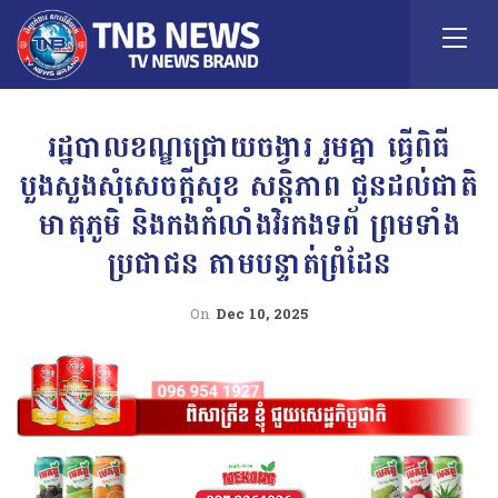
រដ្ឋបាលខណ្ឌជ្រោយចង្វារ រួមគ្នា ធ្វើពិធី
បួងសួងសុំសេចក្តីសុខ សន្តិភាព ជូនដល់ជាតិ
មាតុភូមិ និងកងកំលាំងវិរកងទព័ ព្រមទាំង
ប្រជាជន តាមបន្ទាត់ព្រំដែន
On
Dec 10, 2025