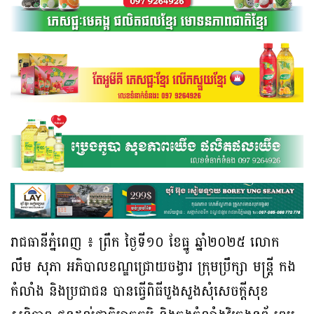
រាជធានីភ្នំពេញ ៖ ព្រឹក ថ្ងៃទី១០ ខែធ្នូ ឆ្នាំ២០២៥ លោក
លឹម សុភា អភិបាលខណ្ឌជ្រោយចង្វារ ក្រុមប្រឹក្សា មន្រ្តី កង
កំលាំង និងប្រជាជន បានធ្វើពិធីបួងសួងសុំសេចក្តីសុខ