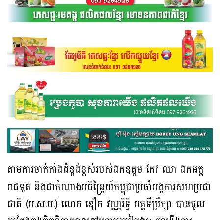
តាមការចាត់តាំងដ៏ខ្ពង់ខ្ពស់របស់ឯកឧត្តម កែវ ឈា ឯកអគ្គ
រាជទូត និងជាតំណាងអចិន្ត្រៃយ៍កម្ពុជាប្រចាំអង្គការសហប្រជា
ជាតិ (អ.ស.ប.) លោក ឌឿក វណ្ណរិទ្ធិ អគ្គទីប្រឹក្សា បានចូល