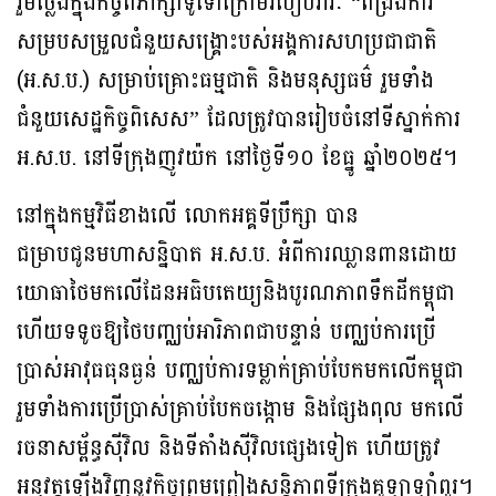
រួមថ្លែងក្នុងកិច្ចពិភាក្សាទូទៅក្រោមរបៀបវារៈ “ពង្រឹងការ
សម្របសម្រួលជំនួយសង្រ្គោះបស់អង្គការសហប្រជាជាតិ
(អ.ស.ប.) សម្រាប់គ្រោះធម្មជាតិ និងមនុស្សធម៌ រួមទាំង
ជំនួយសេដ្ឋកិច្ចពិសេស” ដែលត្រូវបានរៀបចំនៅទីស្នាក់ការ
អ.ស.ប. នៅទីក្រុងញូវយ៉ក នៅថ្ងៃទី១០ ខែធ្នូ ឆ្នាំ២០២៥។
នៅក្នុងកម្មវិធីខាងលើ លោកអគ្គទីប្រឹក្សា បាន
ជម្រាបជូនមហាសន្និបាត អ.ស.ប. អំពីការឈ្លានពានដោយ
យោធាថៃមកលើដែនអធិបតេយ្យនិងបូរណភាពទឹកដីកម្ពុជា
ហើយទទូចឱ្យថៃបញ្ឈប់អារិភាពជាបន្ទាន់ បញ្ឈប់ការប្រើ
ប្រាស់អាវុធធុនធ្ងន់ បញ្ឈប់ការទម្លាក់គ្រាប់បែកមកលើកម្ពុជា
រួមទាំងការប្រើប្រាស់គ្រាប់បែកចង្កោម និងផ្សែងពុល មកលើ
រចនាសម្ព័ន្ធស៊ីវិល និងទីតាំងស៊ីវិលផ្សេងទៀត ហើយត្រូវ
អនុវត្តឡើងវិញនូវកិច្ចព្រមព្រៀងសន្តិភាពទីក្រុងគូឡាឡាំពួរ។