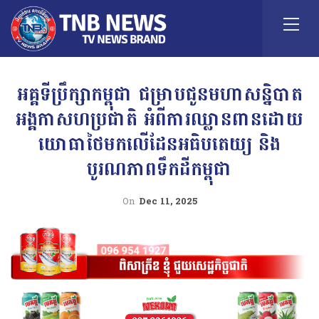
អគ្គទីប្រឹក្សាកម្ពុជា ជម្រាបជូនមហាសន្និបាត
អង្គកាសហប្រជាតិ អំពីការឈ្លានពានដោយ
យោធាថៃមកលើដែនអធិបតេយ្យ និង
បូរណភាពទឹកដីកម្ពុជា
On
Dec 11, 2025