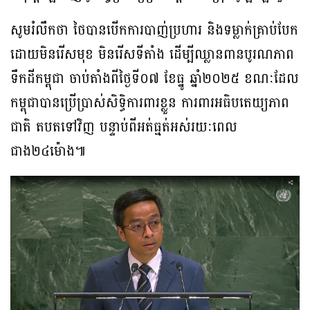
សូមរំលឹកថា ថៃបានបើកការបាញ់ប្រហារ និងទម្លាក់គ្រាប់បែក
ដោយមិនរើសមុខ មិនរើសទីតាំង ដើម្បីឈ្លានពានបូរណភាព
ទឹកដីកម្ពុជា ចាប់តាំងពីថ្ងៃទី០៧ ខែធ្នូ ឆ្នាំ២០២៥ ខណៈដែល
កម្ពុជាបានប្រើប្រាស់សិទ្ធិការពារខ្លួន ការពារអធិបតេយ្យភាព
ជាតិ តបតទៅវិញ បន្ទាប់ពីអត់ធ្មត់អស់រយៈពេល
ជាង២៤ម៉ោង៕