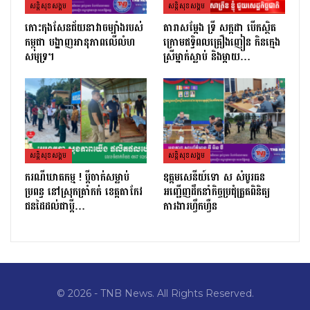
សន្តិសុខសង្គម
សន្តិសុខសង្គម
កោះកុងសែនជ័យនាវាចម្បាំងរបស់
តារាសម្ដែង ទ្រី សក្កដា បើកស្ថិត
កម្ពុជា បង្ហាញអានុភាពលើលំហ
ក្រោមឥទ្ធិពលគ្រឿងញៀន កិនក្មេង
សមុទ្រ។
ស្រីម្នាក់ស្លាប់ និងម្ដាយ…
សន្តិសុខសង្គម
សន្តិសុខសង្គម
ករណីឃាតកម្ម ! ប្ដីចាក់សម្លាប់
ឧត្តមសេនីយ៍ទោ ស សំបូរធន
ប្រពន្ធ នៅស្រុកត្រាំកក់ ខេត្តតាកែវ
អញ្ជើញដឹកនាំកិច្ចប្រជុំត្រួតពិនិត្យ​
ជនដៃដល់ជាប្ដី…
ការងារហ្វឹកហ្វឺន
© 2026 - TNB News. All Rights Reserved.