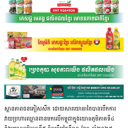
ស្ថានភាពជនភៀសសឹក ដោយសារយោធាថៃបានបើកការ
វាយប្រហារឈ្លានពានមកលើកម្ពុជាក្នុងយោធភូមិភាគទី៤