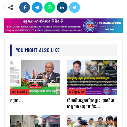
You Might Also Like
សន្តិសុខសង្គម
សន្តិសុខសង្គម
កម្ពុជា…
តេីមកពីគេអ្នកល្បីឈ្មោះ​ ឫមកពីគេ
ជាអ្នកមានលុយច្រេីន​…