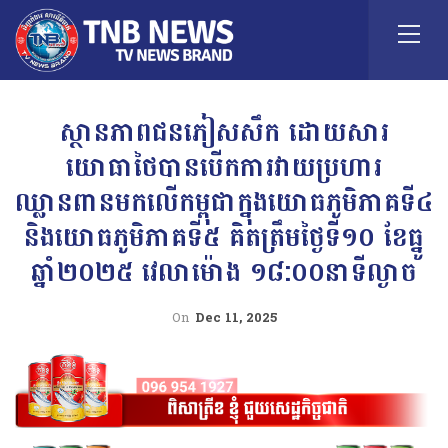
ស្ថានភាពជនភៀសសឹក ដោយសារ
យោធាថៃបានបើកការវាយប្រហារ
ឈ្លានពានមកលើកម្ពុជាក្នុងយោធភូមិភាគទី៤
និងយោធភូមិភាគទី៥ គិតត្រឹមថ្ងៃទី១០ ខែធ្នូ
ឆ្នាំ២០២៥ វេលាម៉ោង ១៨:០០នាទីល្ងាច
On
Dec 11, 2025