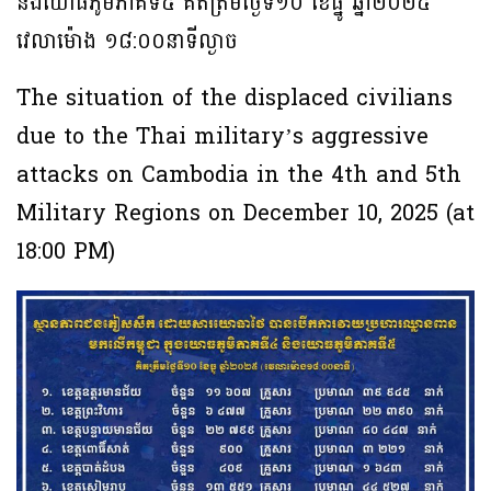
និងយោធភូមិភាគទី៥ គិតត្រឹមថ្ងៃទី១០ ខែធ្នូ ឆ្នាំ២០២៥
វេលាម៉ោង ១៨:០០នាទីល្ងាច
The situation of the displaced civilians
due to the Thai military’s aggressive
attacks on Cambodia in the 4th and 5th
Military Regions on December 10, 2025 (at
18:00 PM)