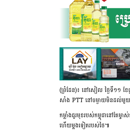
(ព្រំដែន)៖ នៅសៀល ថ្ងៃទី១១ ខែធ្នូ
សាំង PTT នៅចម្ងាយមិនដល់មួយគីឡូ
កម្លាំងជួរមុខរបស់កម្ពុជានៅតែម្ចា
ហើយម្ដងទៀតរបស់ថៃ៕