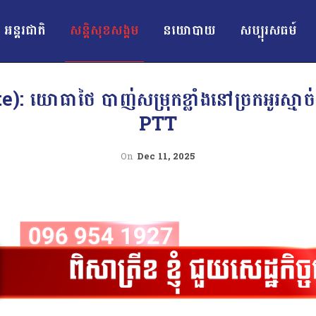
អន្ដរជាតិ
សន្តិសុខសង្គម
នយោបាយ
សប្បុរសធម៍
ោធាថៃ បាញ់សម្រុកខ្លាំងនៅច្រកអូរស្មាច់ ន
PTT
On
Dec 11, 2025