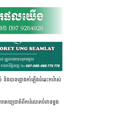
 និងបានផ្លោងកាំភ្លើងធំឆេះការ៉ាស់
អធិបតេយ្យជាតិពីការំលោភបំពានម្ដង