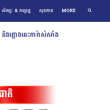
សិល្បៈ & កម្សាន្ត
សុខភាព
MORE
ិងផ្លោងឆេះការ៉ាស់សាំង