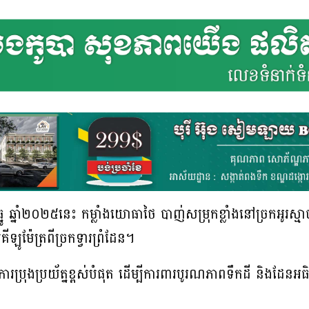
 ឆ្នាំ២០២៥នេះ កម្លាំងយោធាថៃ បាញ់សម្រុកខ្លាំងនៅច្រកអូរស្មាច់
ម៉ែត្រពីច្រកទ្វារព្រំដែន។
ស់ការប្រុងប្រយ័ត្នខ្ពស់បំផុត ដើម្បីការពារបូរណភាពទឹកដី និងដែន