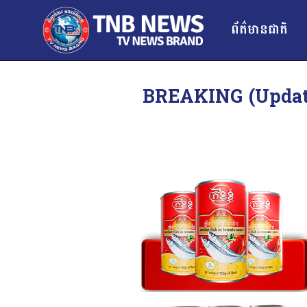
ព័ត៌មានជាតិ
BREAKING (update): យ