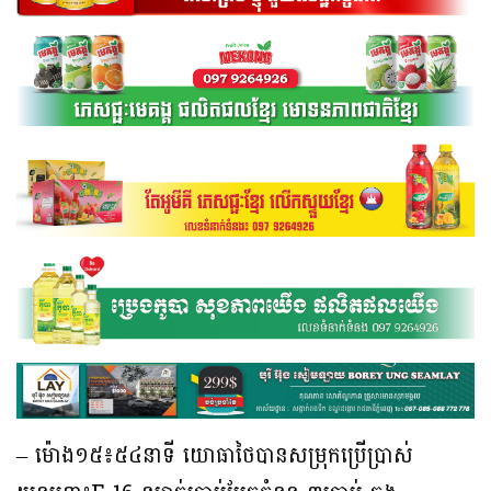
– ម៉ោង១៥៖៥៤នាទី យោធាថៃបានសម្រុកប្រើប្រាស់