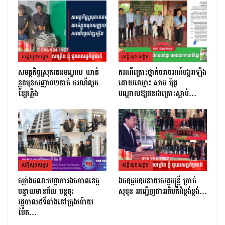
សន្តិសុខសង្គម
សន្តិសុខសង្គម
សមត្ថកិច្ចស្រុករតនមណ្ឌល ឃាត់
ករណីគ្រោះថ្នាក់ចរាចរណ៍បង្ករឡើង
ខ្លួនមុខសញ្ញា០២នាក់ ករណីលួច
ដោយឈ្មោះ សាម ម៉ីជូ
ខ្សែភ្លើង
បណ្ដាលឱ្យជនរងគ្រោះស្លាប់…
សន្តិសុខសង្គម
សន្តិសុខសង្គម
កម្លាំងគណ:បញ្ជាការឯកភាពខេត្ត
ឯកឧត្តមឧបនាយករដ្ឋមន្ត្រី ប្រាក់
បន្ទាយមានជ័យ បន្តចុះ
សុខុន អញ្ជើញជាអធិបតីដ៏ខ្ពង់ខ្ពង់…
រដ្ឋបាល៥ទីតាំងនៅក្រុងប៉ោយ
ប៉ែត…