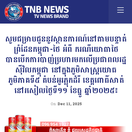
សូមជម្រាបជូននូវស្ថានការណ៍នៅតាមបន្ទាត់
ព្រំដែនកម្ពុជា-ថៃ អំពី ករណីយោធាថៃ
បានបើកការបាញ់ប្រហារមកលើប្រជាពលរដ្ឋ
ស៊ីវិលកម្ពុជា នៅក្នុងភូមិសាស្រ្តយោធ
ភូមិភាគទី៥ តំបន់អូរភ្លុកដំរី ខេត្តពោធិ៍សាត់
នៅរសៀលថ្ងៃទី១១ ខែធ្នូ ឆ្នាំ២០២៥៖
On
Dec 11, 2025