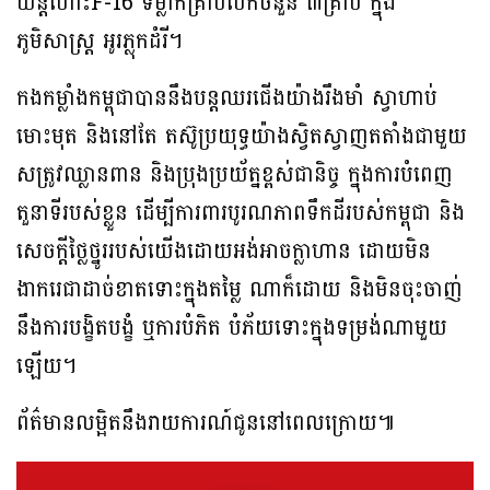
យន្តហោះF-16 ទម្លាក់គ្រាប់បែកចំនួន ៣គ្រាប់ ក្នុង
ភូមិសាស្ត្រ អូរភ្លុកដំរី។
កងកម្លាំងកម្ពុជាបាននឹងបន្តឈរជើងយ៉ាងរឹងមាំ ស្វាហាប់
មោះមុត និងនៅតែ តស៊ូប្រយុទ្ធយ៉ាងស្វិតស្វាញតតាំងជាមួយ
សត្រូវឈ្លានពាន និងប្រុងប្រយ័ត្នខ្ពស់ជានិច្ច ក្នុងការបំពេញ
តួនាទីរបស់ខ្លួន ដើម្បីការពារបូរណភាពទឹកដីរបស់កម្ពុជា និង
សេចក្តីថ្លៃថ្នូររបស់យើងដោយអង់អាចក្លាហាន ដោយមិន
ងាករេជាដាច់ខាតទោះក្នុងតម្លៃ ណាក៏ដោយ និងមិនចុះចាញ់
នឹងការបង្ខិតបង្ខំ ឬការបំភិត បំភ័យទោះក្នុងទម្រង់ណាមួយ
ឡើយ។
ព័ត៌មានលម្អិតនឹងរាយការណ៍ជូននៅពេលក្រោយ៕