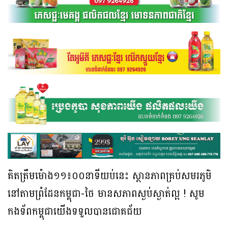
គិតត្រឹមម៉ោង១១៖០០នាទីយប់នេះ ស្ថានភាពគ្រប់សមរភូមិ
នៅតាមព្រំដែនកម្ពុជា-ថៃ មានសភាពស្ងប់ស្ងាត់ល្អ ! សូម
កងទ័ពកម្ពុជាយើងទទួលបានជោគជ័យ