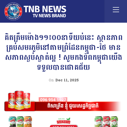
គិតត្រឹមម៉ោង១១៖០០នាទីយប់នេះ ស្ថានភាព
គ្រប់សមរភូមិនៅតាមព្រំដែនកម្ពុជា-ថៃ មាន
សភាពស្ងប់ស្ងាត់ល្អ ! សូមកងទ័ពកម្ពុជាយើង
ទទួលបានជោគជ័យ
On
Dec 11, 2025