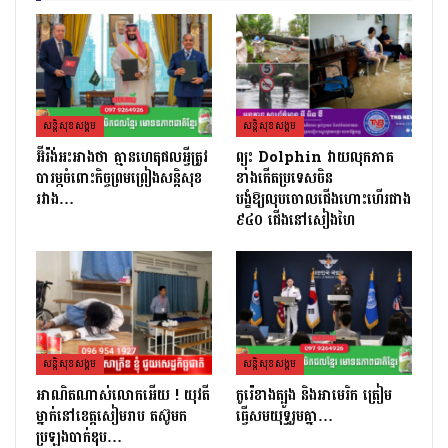
សន្តិសុខសង្គម
សន្តិសុខសង្គម
អ៊ីរ៉ង់អះអាងថា គ្មានហេតុផលអ្វីត្រូវ
ព្យុះ Dolphin វាយលុកភាគ
បារម្ភចំពោះកិច្ចព្រមព្រៀងសន្តិសុខ
ខាងកើតប្រទេសចិន
រវាង…
បង្ខំឱ្យលុបចោលជើងហោះហើរជាង
៩៤០ ជើងនៅសៀងហៃ
សន្តិសុខសង្គម
សន្តិសុខសង្គម
អាណិតណាស់លោកអើយ ! យុវតី
កូរ៉េខាងត្បូង និងអាមេរិក ត្រៀម
ម្នាក់នៅខេត្តសៀមរាប តស៊ូមក
ធ្វើសមយុទ្ធរួមគ្នា…
ប្រឡងបាក់ឌុប…