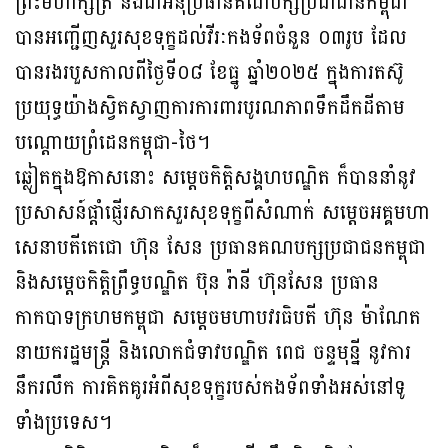
ព្រះមហាក្សត្រ និងជាអនុប្រធានគណបក្សប្រជាជានកម្ពុជា
បានអញ្ជើញសួរសុខទុក្ខដល់វីរៈកងទ័ពចំនួន ០៣រូប ដែល
បានរងរបួសកាលពីថ្ងៃទី០៨ ខែធ្នូ ឆ្នាំ២០២៥ ក្នុងការតស៊ូ
ប្រយុទ្ធយ៉ាងស្វិតស្វាញការការពារបូរណភាពទឹកដឹកដីតាម
បណ្តោយព្រំដេនកម្ពុជា-ថៃ។
ឆ្លៀតក្នុងឱកាសនោះ សម្តេចកិត្តិសង្គហបណ្ឌិត ក៏បាននាំនូវ
ប្រសាសន៍ផ្តាំផ្ញើរសាកសួរសុខទុក្ខពីសំណាក់ សម្តេចអគ្គមហា
សេនាបតីតេជោ ហ៊ុន សែន ប្រធានគណបក្សប្រជាជនកម្ពុជា
និងសម្តេចកិត្តិព្រឹទ្ធបណ្ឌិត ប៊ុន រ៉ានី ហ៊ុនសែន ប្រធាន
កាកបាទក្រហមកម្ពុជា សម្តេចមហាបវរធិបតី ហ៊ុន ម៉ាណែត
នាយករដ្ឋមន្ត្រី និងលោកជំទាវបណ្ឌិត ពេជ ចន្ទមុន្នី នូវការ
នឹករលឹក ការគិតគូរអំពីសុខទុក្ខរបស់កងទ័ពទាំងអស់នៅទូ
ទាំងប្រទេស។