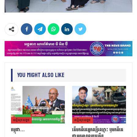
You Might Also Like
សន្តិសុខសង្គម
សន្តិសុខសង្គម
កម្ពុជា…
តេីមកពីគេអ្នកល្បីឈ្មោះ​ ឫមកពីគេ
ជាអ្នកមានលុយច្រេីន​…