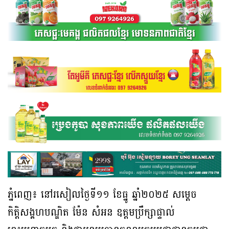
ភ្នំពេញ៖ នៅរសៀលថ្ងៃទី១១ ខែធ្នូ ឆ្នាំ២០២៥ សម្តេច
កិត្តិសង្គហបណ្ឌិត ម៉ែន សំអន ឧត្តមប្រឹក្សាផ្ទាល់