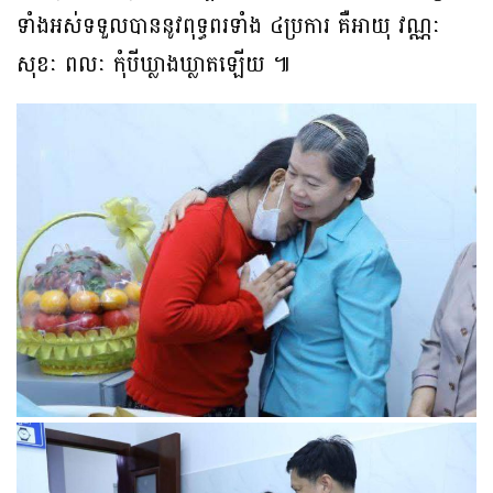
ទាំងអស់ទទួលបាននូវពុទ្ធពរទាំង ៤ប្រការ គឺអាយុ វណ្ណៈ
សុខៈ ពលៈ កុំបីឃ្លាងឃ្លាតឡើយ ៕