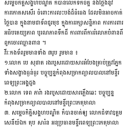
សម្តេចកិត្តិសង្គហបណ្ឌិត ក៏បានលើកទឹកចិត្ត និងថ្លែងនូវ
ការកោតសសើរ ចំពោះការលះបង់ដ៏ធំធេង ដែលមិនអាចកាត់
ថ្លៃបាន ក្នុងនាមជាទ័ពជួរមុខ ក្នុងការរក្សាសន្តិភាព ការការពារ
អធិបតេយ្យភាព បូរណភាពទឹកដី ការពារពីការរំលោភបំពានពី
ពួកចោរឈ្លានពាន ។
វីរៈកងទ័ពរួមមានទាំង ៣រូប រួមមាន ៖
១.លោក បេ សុផាត រងរបួសរដោយសារអំបែងគ្រាប់ត្រូវភ្នែក
ទាំងសង្ខាងធ្ងន់ធ្ងរ បច្ចុប្បន្នកំពុងសម្រាកព្យាលបាលនៅមន្ទីរ
ពេទ្យព្រះអង្គដួង
២.លោក ទេព ភារ៉ា រងរបួសដោយសារភ្លើងឆេះ បច្ចុប្បន្ន
កំពុងសម្រាកព្យាលបាលនៅមន្ទីរព្រះកេតុមាលា
៣. សម្តេចកិត្តិសង្គហបណ្ឌិត ក៏បានចាត់ឲ្យ លោកជំទាវឧត្តម
សេនីយ៍ឯក តុប សារ៉ន អនុប្រធានមន្ទីរពេទ្យព្រះកេតុមាលា