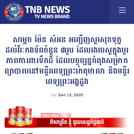
សម្តេច ម៉ែន សំអន អញ្ជើញសួរសុខទុក្ខ
ដល់វីរៈកងទ័ពចំនួន ៣រូប ដែលរងរបសួក្នុងបូរ
ភាពការពារទឹកដី ដែលបច្ចុប្បន្នកំពុងសម្រាក
ព្យាបាលនៅមន្ទីរពេទ្យព្រះកេតុមាលា និងមន្ទីរ
ពេទ្យព្រះអង្ឌដួង
On
Dec 12, 2025