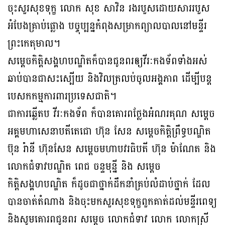
ចុះសួរសុខទុក្ខ លោក សុខ សាវិន រងរបួសដោយសាររបួស
អំបែងគ្រាប់ផ្លោង បច្ចុប្បន្នកំពុងសម្រាកព្យាលបាលនៅមន្ទីរ
ព្រះកេតុមាល។
សម្តេចកិត្តិសង្គហបណ្ឌិតក៏បានជូនពរឲ្យវីរៈកងទ័ពទាំងអស់
ឆាប់បានជាសះស្បើយ និងវិលត្រលប់ចូលអង្គភាព ដើម្បីបន្ត
បេសកកម្មការពារប្រទេសជាតិ។
ជាការឆ្លើតប វីរៈកងទ័ព ក៏បានគោរពថ្លែងអំណរគុណ សម្តេច
អគ្គមហាសេនាបតីតេជោ ហ៊ុន សែន សម្តេចកិត្តិព្រឹទ្ធបណ្ឌិត
ប៊ុន រ៉ានី ហ៊ុនសែន សម្តេចមហាបវរធិបតី ហ៊ុន ម៉ាណែត និង
លោកជំទាវបណ្ឌិត ពេជ ចន្ទមុន្នី និង សម្តេច
កិត្តិសង្គហបណ្ឌិត ក៏ដូចជាថ្នាក់ដឹកនាំគ្រប់លំដាប់ថ្នាក់ ដែល
បានចាត់តំណាង និងចុះមកសួរសុខទុក្ខពួកគាត់ដល់មន្ទីរពេទ្យ
និងសូមគោរពជូនពរ សម្តេច លោកជំទាវ លោក លោកស្រី