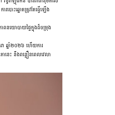
 វិច្ចរ៉ាឡុងកន បានរាជានុម័តលើ
ារបោះឆ្នោតត្រូវតែធ្វើឡើង
ាពនយោបាយផ្ទៃក្នុងដ៏ចម្រុង
រា ឆ្នាំ២០២៦ ហើយការ
យសភានេះ នឹងពន្លឿនពេលវេលា