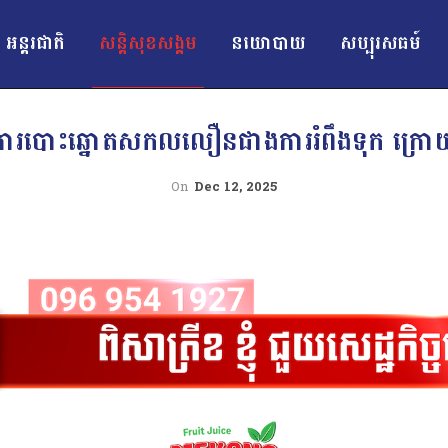
អន្ដរជាតិ
សន្តិសុខសង្គម
នយោបាយ
សប្បុរសធម៍
ំការបោះឆ្នោតសកលលឿនជាងការរំពឹងទុក ក្
On
Dec 12, 2025