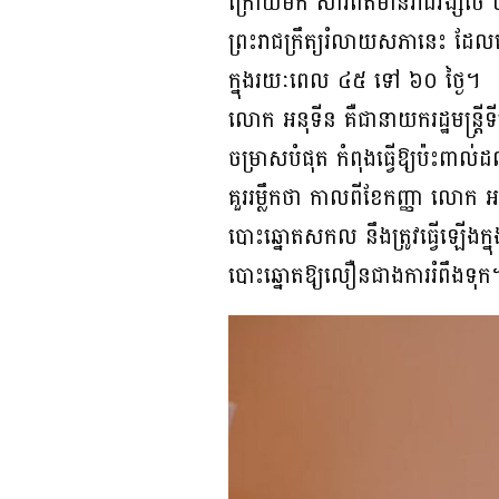
ក្រោយមក សារព័ត៌មានរាជវង្សថៃ បា
ព្រះរាជក្រឹត្យរំលាយសភានេះ ដែល
ក្នុងរយៈពេល ៤៥ ទៅ ៦០ ថ្ងៃ។
លោក អនុទីន គឺជានាយករដ្ឋមន្ត្រ
ចម្រាសបំផុត កំពុងធ្វើឱ្យប៉ះពា
គួររម្លឹកថា កាលពីខែកញ្ញា ល
បោះឆ្នោតសកល នឹងត្រូវធ្វើឡើងក្
បោះឆ្នោតឱ្យលឿនជាងការរំពឹងទុ