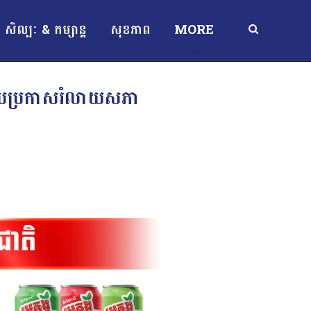
សិល្បៈ & កម្សាន្ត
សុខភាព
MORE
រោយប្រកាសរំលាយសភា