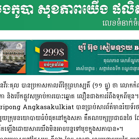
ានវីរៈគុល បានប្រកាសកាលពីថ្ងៃព្រហស្បតិ៍ (១១ ធ្នូ) ថា លោក
 និងបើកផ្លូវសម្រាប់ការបោះឆ្នោត លឿនជាងការរំពឹងទុកពីមុន។
ក Siripong Angkasakulkiat បានប្រាប់សារព័ត៌មានរ៉យទ័
នា ជាមួយក្រុមនយោបាយធំបំផុតនៅក្នុងសភា គឺគណបក្សប្រជាជនថៃ
ានកើតឡើងដោយសារយើងមិនអាចបន្តទៅមុខក្នុងសភាបាន»។