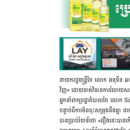
នាយករដ្ឋមន្ត្រីថៃ លោក អនុទីន ឆ
វិញ» ដោយចាត់វិធានការរំលាយសភា
អ្នកនាំពាក្យរដ្ឋាភិបាលថៃ លោ
បន្ទាប់ពីការមិនចុះសម្រុងនឹងគ្
បានប្រាប់រ៉យទ័រថា «រឿងនេះប