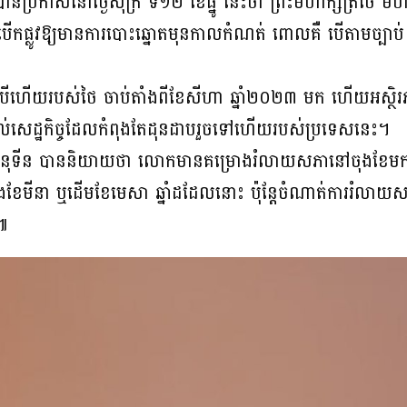
នប្រកាសនៅថ្ងៃសុក្រ ទី១២ ខែធ្នូ នេះថា ព្រះមហាក្សត្រថៃ មហា
បើកផ្លូវឱ្យមានការបោះឆ្នោតមុនកាលកំណត់ ពោលគឺ បើតាមច្បាប់ ក
ីទីបីហើយរបស់ថៃ ចាប់តាំងពីខែសីហា ឆ្នាំ២០២៣ មក ហើយអស្ថិរភ
ល់ដល់សេដ្ឋកិច្ចដែលកំពុងតែដុនដាបរួចទៅហើយរបស់ប្រទេសនេះ។
ោក អនុទីន បាននិយាយថា លោកមានគម្រោងរំលាយសភានៅចុងខែមក
នុងខែមីនា ឬដើមខែមេសា ឆ្នាំដដែលនោះ ប៉ុន្តែចំណាត់ការរំលា
ក៕