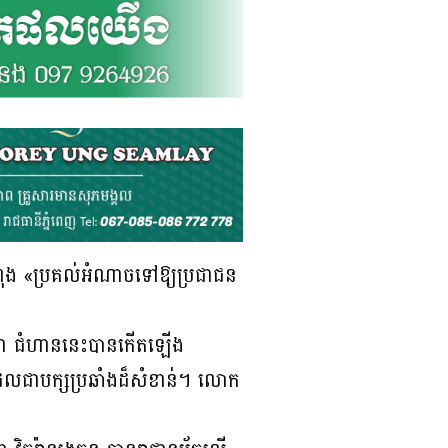
កំពុង «ប្រគល់អំណាចទៅឱ្យប្រជាជន
រថា ជំហាននេះបានកើតឡើង
 ដែលជាបក្សប្រឆាំងដ៏សំខាន់។ លោក