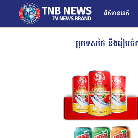
ព័ត៌មានជាតិ
ប្រទេសថៃ នឹងរៀបច