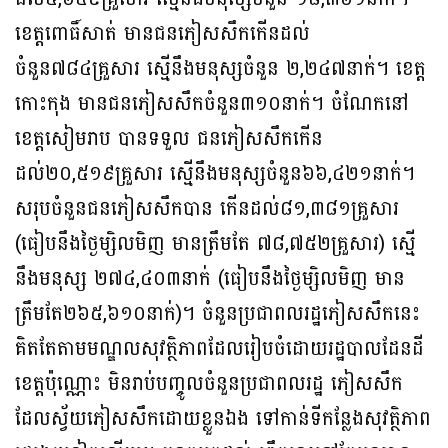
ខេត្តពោធិ៍សាត់ មានជនភៀសសឹកកើនដល់
ចំនួន៧៨៤គ្រួសារ ស្មើនឹងមនុស្សចំនួន ២,២៤៧នាក់។ ខេត្ត
កោះកុង មានជនភៀសសឹកចំនួន៣១០នាក់។ ចំណែកនៅ
ខេត្តសៀមរាប បានទទួល ជនភៀសសឹកកើន
ដល់២០,៥១៩គ្រួសារ ស្មើនឹងមនុស្សចំនួន៦៦,៤២១នាក់។
សរុបចំនួនជនភៀសសឹកបាន កើនដល់៨១,៣៨១គ្រួសារ
(ធៀបនឹងថ្ងៃម្សិលមិញ មានត្រឹមតែ ៧៨,៧៥២គ្រួសារ) ស្មើ
នឹងមនុស្ស ២៧៤,៤០៣នាក់ (ធៀបនឹងថ្ងៃម្សិលមិញ មាន
ត្រឹមតែ២៦៥,៦១០នាក់)។ ចំនួនប្រជាពលរដ្ឋភៀសសឹកនេះ
គិតតែតាមមណ្ឌលសុវត្ថិភាពដែលរៀបចំដោយរដ្ឋបាលដែនដី
ខេត្តប៉ុណ្ណោះ មិនរាប់បញ្ចូលចំនួនប្រជាពលរដ្ឋ ភៀសសឹក
ដែលស្វ័យភៀសសឹកដោយខ្លួនឯង ទៅកាន់ទីកន្លែងសុវត្ថិភាព