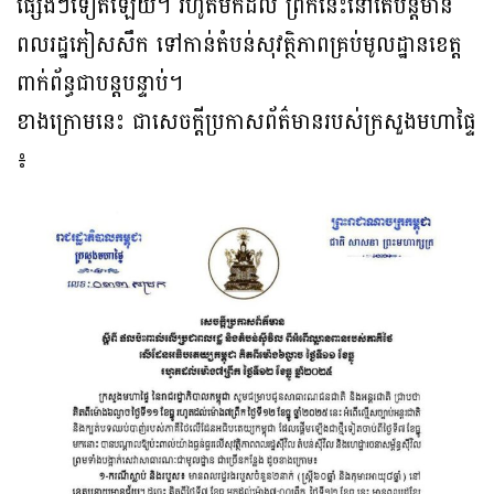
ផ្សេងៗទៀតឡើយ។ រហូតមកដល់ ព្រឹកនេះនៅតែបន្តមាន
ពលរដ្ឋភៀសសឹក ទៅកាន់តំបន់សុវត្ថិភាពគ្រប់មូលដ្ឋានខេត្ត
ពាក់ព័ន្ធជាបន្តបន្ទាប់។
ខាងក្រោមនេះ ជាសេចក្ដីប្រកាសព័ត៌មានរបស់ក្រសួងមហាផ្ទៃ
៖