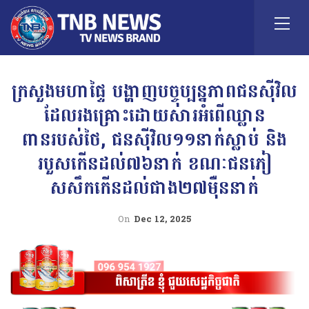
ក្រសួងមហាផ្ទៃ បង្ហាញបច្ចុប្បន្នភាពជនស៉ីវិល
ដែលរងគ្រោះដោយសារអំពើឈ្លាន
ពានរបស់ថៃ, ជនស៉ីវិល១១នាក់ស្លាប់ និង
របួសកើនដល់៧៦នាក់ ខណៈជនភៀ
សសឹកកើនដល់ជាង២៧ម៉ឺននាក់
On
Dec 12, 2025