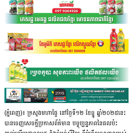
(ភ្នំពេញ)៖ ក្រសួងមហាផ្ទៃ នៅថ្ងៃទី១២ ខែធ្នូ ឆ្នាំ២០២៥នេះ
បានចេញសេចក្ដីប្រកាសព័ត៌មាន បច្ចុប្បន្នភាពនៃផលប៉ះ