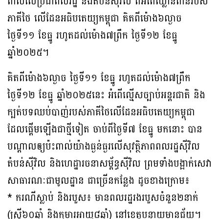
ពាល់លើប្រជាពលរដ្ឋ និងតំបន់ស៊ីវិល ពីអំពើឈ្លានពានរបស់
ភាគីថៃ លើដែនអធិបតេយ្យកម្ពុជា គិតពីម៉ោង៦ល្ងាច
ថ្ងៃទី១១ ខែធ្នូ រហូតដល់ម៉ោង៧ព្រឹក ថ្ងៃទី១២ ខែធ្នូ
ឆ្នាំ២០២៥។
គិតពីម៉ោង៦ល្ងាច ថ្ងៃទី១១ ខែធ្នូ រហូតដល់ម៉ោង៧ព្រឹក
ថ្ងៃទី១២ ខែធ្នូ ឆ្នាំ២០២៥នេះ អំពើល្មើសច្បាប់អន្តរជាតិ និង
ក្បត់បទឈប់បាញ់របស់ភាគីថៃលើដែនអធិបតេយ្យកម្ពុជា
ដែលផ្តើមឡើងជាថ្មីទៀត ចាប់ពីថ្ងៃទី៧ ខែធ្នូ មកនោះ បាន
បណ្តាលឲ្យប៉ះពាល់យ៉ាងធ្ងន់ធ្ងរលើសុវត្ថិភាពពលរដ្ឋស៊ីវិល
តំបន់ស៊ីវិល និងហេដ្ឋារចនាសម្ព័ន្ធស៊ីវិល ព្រមទាំងបង្អាក់សេវា
សាធារណៈជាមូលដ្ឋាន ជាច្រើនកន្លែង ដូចខាងក្រោម៖
* ករណីស្លាប់ និងរបួស៖ មានពលរដ្ឋរងរបួសចំនួន២នាក់
(ស្ត្រី៦០ឆ្នាំ និងកុមារអាយុ៨ឆ្នាំ) នៅខេត្តបន្ទាយមានជ័យ។