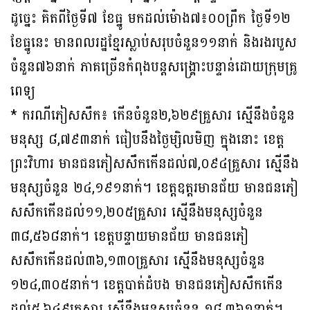
ដូច្នេះ គិតពីថ្ងៃទី៧ ខែធ្នូ មកដល់ម៉ោង៧៖០០ព្រឹក ថ្ងៃទី១២
ខែធ្នូនេះ មានពលរដ្ឋខ្មែរស្លាប់សរុបចំនួន១១នាក់ និងរងរបួស
ចំនួន៧៦នាក់ ភាគច្រើនកំពុងបន្តសង្គ្រោះបន្ទាន់ដោយក្រុមគ្រូ
ពេទ្យ
* ករណីភៀសសឹក៖ កើនចំនួន២,៦២៩គ្រួសារ ស្មើនឹងចំនួន
មនុស្ស ៨,៧៩៣នាក់ ធៀបនឹងថ្ងៃម្សិលមិញ ក្នុងនោះ ខេត្ត
ព្រះវិហារ មានជនភៀសសឹកកើនដល់៧,០៩៤គ្រួសារ ស្មើនឹង
មនុស្សចំនួន ២៤,១៩១នាក់។ ខេត្តឧត្ដរមានជ័យ មានជនភៀ
សសឹកកើនដល់១១,២០៥គ្រួសារ ស្មើនឹងមនុស្សចំនួន
៣៨,៥៦៨នាក់។ ខេត្តបន្ទាយមានជ័យ មានជនភៀ
សសឹកកើនដល់៣៦,១៣០គ្រួសារ ស្មើនឹងមនុស្សចំនួន
១២៤,៣០៥នាក់។ ខេត្តបាត់ដំបង មានជនភៀសសឹកកើន
ដល់៥,៦៤៩គ្រួសារ ស្មើនឹងមនុស្សចំនួន ១៨,៣៦១នាក់។