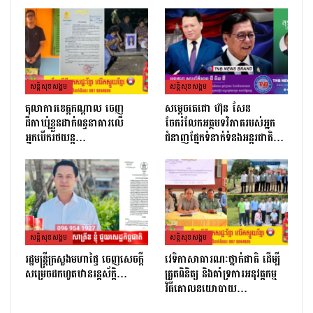
សន្តិសុខសង្គម
សន្តិសុខសង្គម
តុលាការខេត្តកណ្ដាល ចេញ
សម្តេចតេជោ ហ៊ុន សែន
ដីកាឃុំខ្លួនដាក់ពន្ធនាគារលើ
ចែករំលែកអត្ថបទវិភាគរបស់អ្នក
អ្នកបើករថយន្ត…
ជំនាញផ្នែកទំនាក់ទំនងអន្តរជាតិ…
សន្តិសុខសង្គម
សន្តិសុខសង្គម
រដ្ឋមន្ដ្រីក្រសួងមហាផ្ទៃ ចេញសេចក្តី
វេទិកាសាធារណៈថ្នាក់ជាតិ ដើម្បី
សម្រេចដកហូតឋានរន្តស័ក្តិ…
ត្រួតពិនិត្យ និងគាំទ្រការអនុវត្តកម្ម
វិធីគោលនយោបាយ…