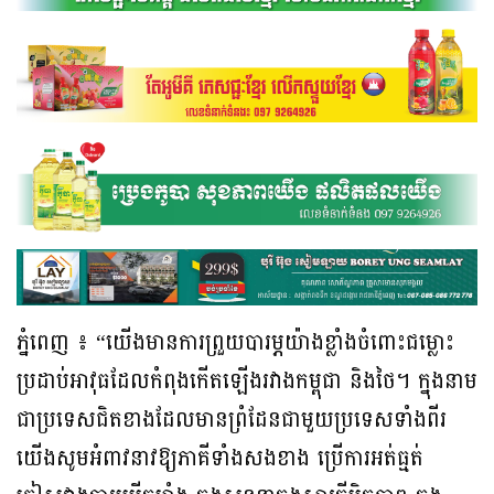
ភ្នំពេញ ៖ “យើងមានការព្រួយបារម្ភយ៉ាងខ្លាំងចំពោះជម្លោះ
ប្រដាប់អាវុធដែលកំពុងកើតឡើងរវាងកម្ពុជា និងថៃ។ ក្នុងនាម
ជាប្រទេសជិតខាងដែលមានព្រំដែនជាមួយប្រទេសទាំងពីរ
យើងសូមអំពាវនាវឱ្យភាគីទាំងសងខាង ប្រើការអត់ធ្មត់