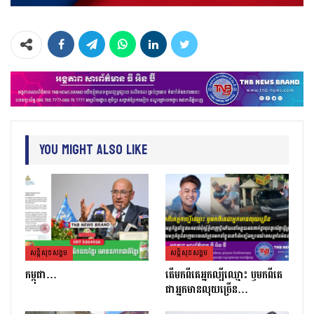
You Might Also Like
សន្តិសុខសង្គម
សន្តិសុខសង្គម
កម្ពុជា…
តេីមកពីគេអ្នកល្បីឈ្មោះ​ ឫមកពីគេ
ជាអ្នកមានលុយច្រេីន​…