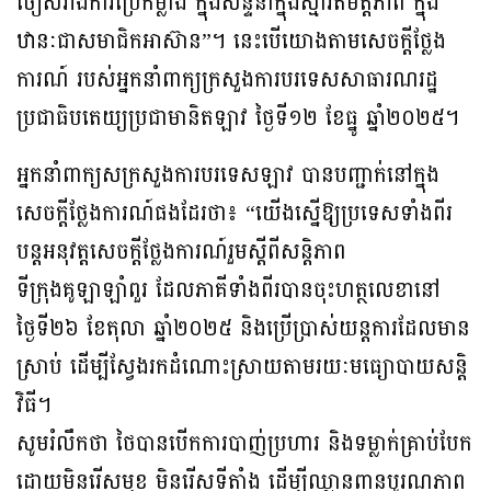
ចៀសវាងការប្រើកម្លាំង ក្នុងសន្ទនាក្នុងស្មារតីមិត្តភាព ក្នុង
ឋានៈជាសមាជិកអាស៊ាន”។ នេះបើយោងតាមសេចក្តីថ្លែង
ការណ៍ របស់អ្នកនាំពាក្យក្រសួងការបរទេសសាធារណរដ្ឋ
ប្រជាធិបតេយ្យប្រជាមានិតឡាវ ថ្ងៃទី១២ ខែធ្នូ ឆ្នាំ២០២៥។
អ្នកនាំពាក្យសក្រសួងការបរទេសឡាវ បានបញ្ជាក់នៅក្នុង
សេចក្តីថ្លែងការណ៍ផងដែរថា៖ “យើងស្នើឱ្យប្រទេសទាំងពីរ
បន្តអនុវត្តសេចក្តីថ្លែងការណ៍រួមស្តីពីសន្តិភាព
ទីក្រុងគូឡាឡាំពួរ ដែលភាគីទាំងពីរបានចុះហត្ថលេខានៅ
ថ្ងៃទី២៦ ខែតុលា ឆ្នាំ២០២៥ និងប្រើប្រាស់យន្តការដែលមាន
ស្រាប់ ដើម្បីស្វែងរកដំណោះស្រាយតាមរយៈមធ្យោបាយសន្តិ
វិធី។
សូមរំលឹកថា ថៃបានបើកការបាញ់ប្រហារ និងទម្លាក់គ្រាប់បែក
ដោយមិនរើសមុខ មិនរើសទីតាំង ដើម្បីឈ្លានពានបូរណភាព