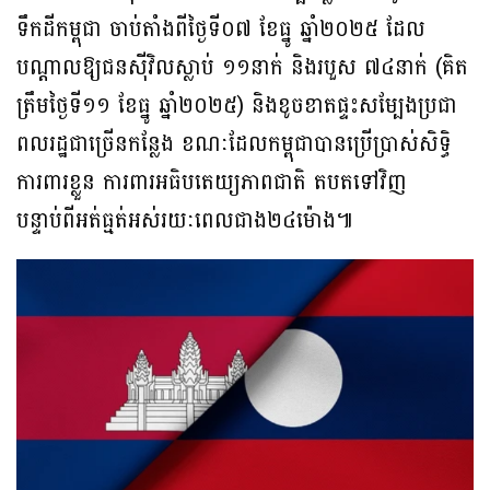
ទឹកដីកម្ពុជា ចាប់តាំងពីថ្ងៃទី០៧ ខែធ្នូ ឆ្នាំ២០២៥ ដែល
បណ្តាលឱ្យជនស៊ីវិលស្លាប់ ១១នាក់ និងរបួស ៧៤នាក់ (គិត
ត្រឹមថ្ងៃទី១១ ខែធ្នូ ឆ្នាំ២០២៥) និងខូចខាតផ្ទះសម្បែងប្រជា
ពលរដ្ឋជាច្រើនកន្លែង ខណៈដែលកម្ពុជាបានប្រើប្រាស់សិទ្ធិ
ការពារខ្លួន ការពារអធិបតេយ្យភាពជាតិ តបតទៅវិញ
បន្ទាប់ពីអត់ធ្មត់អស់រយៈពេលជាង២៤ម៉ោង៕