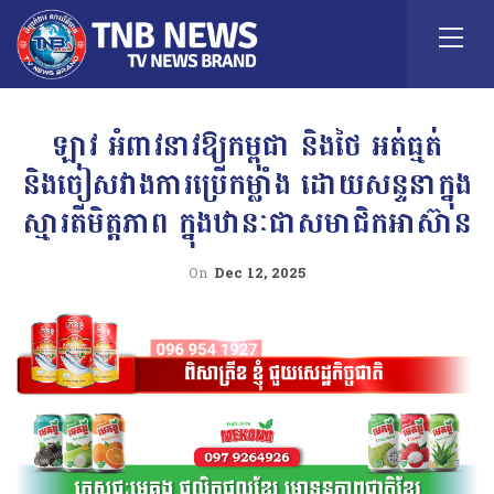
ឡាវ អំពាវនាវឱ្យកម្ពុជា និងថៃ អត់ធ្មត់
និងចៀសវាងការប្រើកម្លាំង ដោយសន្ទនាក្នុង
ស្មារតីមិត្តភាព ក្នុងឋានៈជាសមាជិកអាស៊ាន
On
Dec 12, 2025