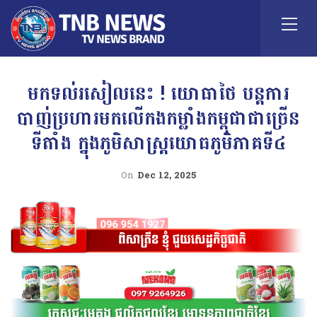
មកទល់រសៀលនេះ ! យោធាថៃ បន្តការ
បាញ់ប្រហារមកលើកងកម្លាំងកម្ពុជាជាច្រើន
ទីតាំង ក្នុងភូមិសាស្រ្ដយោធភូមិភាគទី៤
On
Dec 12, 2025