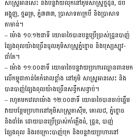
សាស្រ្តអានសេះ និងបន្តវាយលុកនៅភូមិសាស្ត្រថ្មដូន, ជប់
អង្គុញ, ថ្មឆត្រ, ភ្នំ៣៣៣, ប្រាសាទតាក្របី និងប្រាសាទ
តាមាន់។
– ម៉ោង ១០:១២នាទី យោធាថៃបានបន្តប្រើប្រាស់ដ្រូនបាញ់
ផ្សែងពុលយ៉ាងច្រើនចូលភូមិសាស្ត្រភ្នំខ្មោច និងបុស្សស្បូវ-
ជាំតែ។
– ម៉ោង ១១:០០នាទី យោធាថៃបន្តវាយប្រហារឈ្លានពានមក
លើកម្ពុជាកាន់តែកំរោលខ្លាំង នៅភូមិ សាស្រ្តអានសេះ និង
បានបាញ់ផ្សែងពុលយ៉ាងច្រើនសន្ធឹកសន្ធាប់។
– រហូតមកវេលាម៉ោង ១២:០០នាទី យោធាថៃបានចាប់ផ្តើម
វាយបន្ថែមប្រហារនៅភូមិសាស្ត្រតាស៊ឹម, គោល៨, ភ្នំខ្មោច
និងជាំតែ ដោយបានប្រើប្រាស់កាំភ្លើងធំ, ដ្រូន, បាញ់
ផ្សែងពុល និងរថក្រោះបាញ់បុក និងបន្តវាយប្រហារនៅ