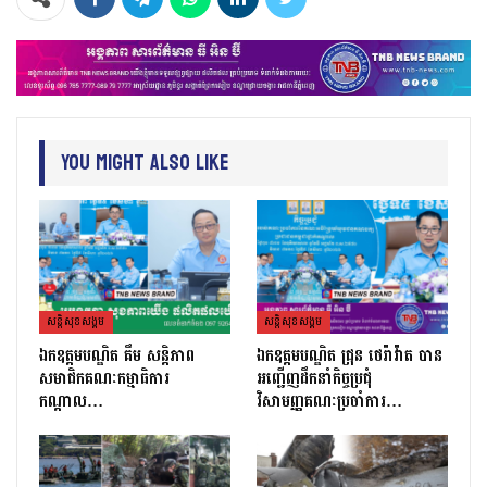
You Might Also Like
សន្តិសុខសង្គម
សន្តិសុខសង្គម
ឯកឧត្តមបណ្ឌិត គឹម សន្តិភាព
ឯកឧត្តមបណ្ឌិត ជ្រុន ថេរ៉ាវ៉ាត បាន
សមាជិកគណៈកម្មាធិការ
អញ្ជើញដឹកនាំកិច្ចប្រជុំ
កណ្តាល…
វិសាមញ្ញគណៈប្រចាំការ…