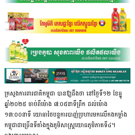
ក្រសួងការពារជាតិកម្ពុជា បានឱ្យដឹងថា នៅថៃ្ងទី១២ ខែធ្នូ
ឆ្នាំ២០២៥ ចាប់ពីម៉ោង ៧:០៥នាទីព្រឹក ដល់ម៉ោង
១៣:០០នាទី យោធាថៃបន្តការបាញ់ប្រហារមកលើកងកម្លាំង
កម្ពុជាជាច្រើនទីតាំងក្នុងភូមិសាស្រ្ដយោធភូមិភាគទី៤។