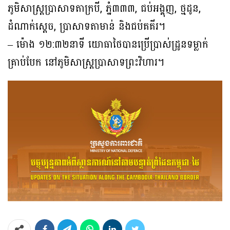
ភូមិសាស្ត្រប្រាសាទតាក្របី, ភ្នំ៣៣៣, ជប់អង្គុញ, ថ្មដូន,
ដំណាក់ស្ដេច, ប្រាសាទតាមាន់ និងជប់គគីរ។
– ម៉ោង ១២:៣២នាទី យោធាថៃបានប្រើប្រាស់ដ្រូនទម្លាក់
គ្រាប់បែក នៅភូមិសាស្ត្រប្រាសាទព្រះវិហារ។