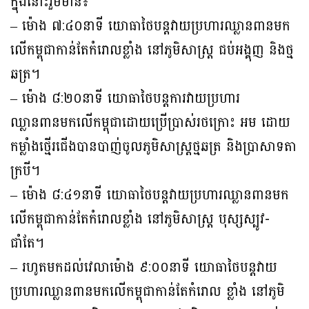
ក្នុងនោះរួមមាន៖
– ម៉ោង ៧:៤០នាទី យោធាថៃបន្តវាយប្រហារឈ្លានពានមក
លើកម្ពុជាកាន់តែកំរោលខ្លាំង នៅភូមិសាស្រ្ត ជប់អង្គុញ និងថ្ម
ឆត្រ។
– ម៉ោង ៨:២០នាទី យោធាថៃបន្តការវាយប្រហារ
ឈ្លានពានមកលើកម្ពុជាដោយប្រើប្រាស់រថក្រោះ អម ដោយ
កម្លាំងថ្មើរជើងបានបាញ់ចូលភូមិសាស្ត្រថ្មឆត្រ និងប្រាសាទតា
ក្របី។
– ម៉ោង ៨:៤១នាទី យោធាថៃបន្តវាយប្រហារឈ្លានពានមក
លើកម្ពុជាកាន់តែកំរោលខ្លាំង នៅភូមិសាស្រ្ត បុស្សស្បូវ-
ជាំតែ។
– រហូតមកដល់វេលាម៉ោង ៩:០០នាទី យោធាថៃបន្តវាយ
ប្រហារឈ្លានពានមកលើកម្ពុជាកាន់តែកំរោល ខ្លាំង នៅភូមិ