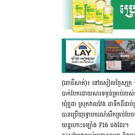
(ពោធិ៍សាត់)៖ នៅរសៀលថ្ងៃសុក្រ ទី
បាក់បែកដោយសារទម្ងន់គ្រាប់របស់
ឃុំថ្មដា ស្រុកវាលវែង ជាទឹកដីជ
បានប្រើយុទ្ធោបករណ៍សឹកគ្រប់បែបយ៉ា
យន្តហោះចម្បាំង F16 ផងដែរ។