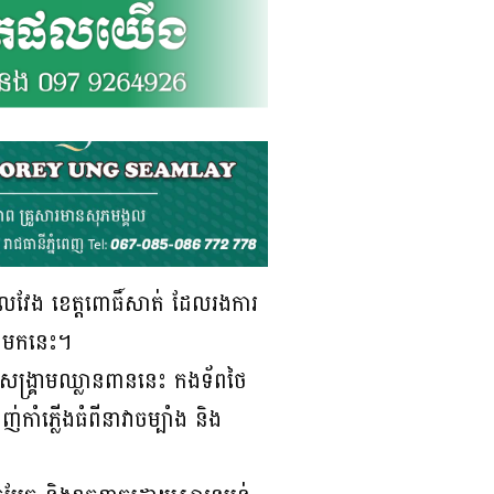
កវាលវែង ខេត្តពោធិ៍សាត់ ដែលរងការ
លងមកនេះ។
ងសង្គ្រាមឈ្លានពាននេះ កងទ័ពថៃ
់កាំភ្លើងធំពីនាវាចម្បាំង និង