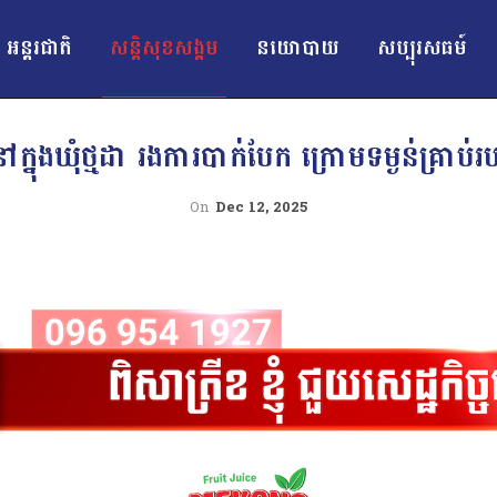
អន្ដរជាតិ
សន្តិសុខសង្គម
នយោបាយ
សប្បុរសធម៍
ៅក្នុងឃុំថ្មដា រងការបាក់បែក ក្រោមទម្ងន់គ្រាប
On
Dec 12, 2025