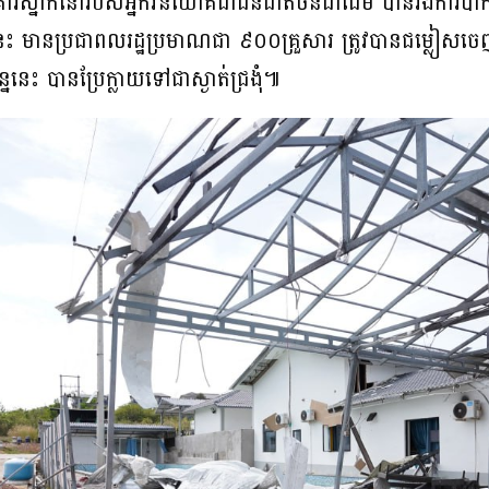
អគារស្នាក់នៅរបស់អ្នកវិនិយោគជាជនជាតិចិនជាដើម បានរងការប
ដានេះ មានប្រជាពលរដ្ឋប្រមាណជា ៩០០គ្រួសារ ត្រូវបានជម្លៀសចេ
្ននេះ បានប្រែក្លាយទៅជាស្ងាត់ជ្រងុំ៕