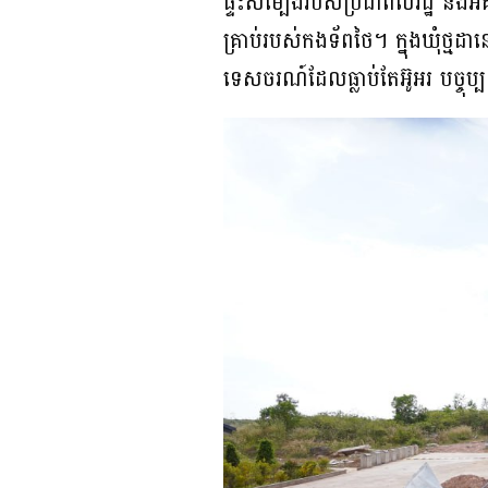
ផ្ទះសម្បែងរបស់ប្រជាពលរដ្ឋ និង
គ្រាប់របស់កងទ័ពថៃ។ ក្នុងឃុំថ្ម
ទេសចរណ៍ដែលធ្លាប់តែអ៊ូអរ បច្ចុប្បន