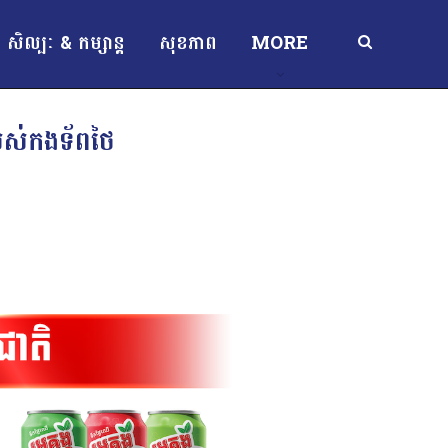
សិល្បៈ & កម្សាន្ត
សុខភាព
MORE
់របស់កងទ័ពថៃ