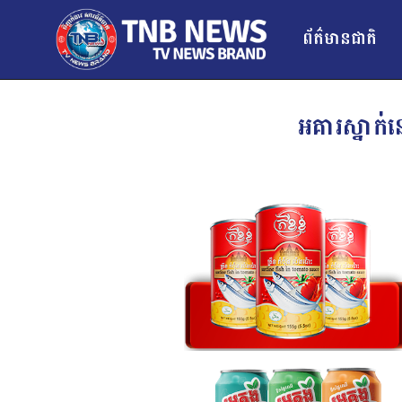
ព័ត៌មានជាតិ
អគារស្នាក់ន