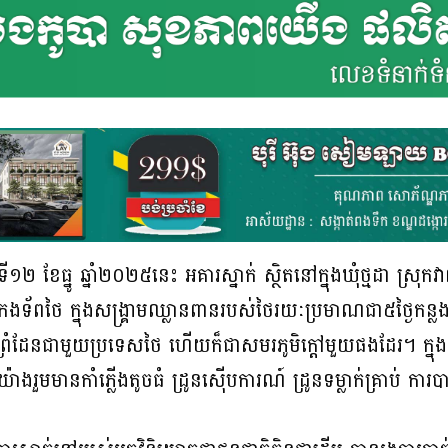
១២ ខែធ្នូ ឆ្នាំ២០២៥នេះ អគារស្នាក់ ស្ថិតនៅក្នុងឃុំថ្មដា ស្រុ
កងទ័ពថៃ ក្នុងសង្គ្រាមឈ្លានពានរបស់ថៃរយៈប្រមាណជា៥ថ្ងៃកន្
ាប់ព្រំដែនជាមួយប្រទេសថៃ ហើយក៏ជាសមរភូមិក្តៅមួយផងដែរ។ ក្នុ
ងរួមមានកាំភ្លើងតូចធំ ដ្រូនស៊ើបការណ៍ ដ្រូនទម្លាក់គ្រាប់ ការបាញ