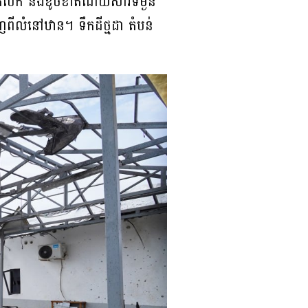
ាក់បែក និងខូចខាតដោយសារទម្ងន់
ញពីលំនៅឋាន។ ទឹកដីថ្មដា តំបន់