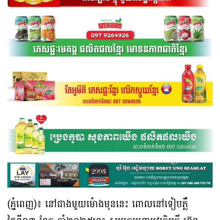
(ភ្នំពេញ)៖ នៅជាងមួយម៉ោងមុននេះ ពោលនៅទៀបភ្លឺ