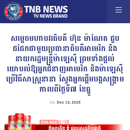
សម្តេចមហាបវរធិបតី ហ៊ុន ម៉ាណែត ជួប
ជជែកជាមួយប្រធានាធិបតីអាមេរិក និង
នាយករដ្ឋមន្ត្រីម៉ាឡេស៊ី ព្រមទាំងផ្តល់
យោបល់ឱ្យអ្នកជំនាញអាមេរិក និងម៉ាឡេស៊ី
ប្រើវិធីសាស្ត្រនានា ស្វែងអ្នកផ្តើមបង្កសង្គ្រាម
កាលពីថ្ងៃទី៧ ខែធ្នូ
On
Dec 13, 2025