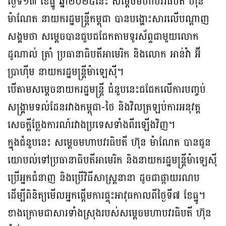
ថ្ងៃទី១៣ ខែធ្នូ ឆ្នាំ២០២៥នេះ សម្តេចមហាបវរធិបតី ហ៊ុន
ម៉ាណែត នាយករដ្ឋមន្ត្រីកម្ពុជា បានបង្ហោះសារលើបណ្តាញ
សង្គមថា សម្តេចបានជួបជជែកតាមទូរស័ព្ទជាមួយលោក
ដូណាល់ ត្រាំ ប្រធានាធិបតីអាមេរិក និងលោក អាន់វ៉ា អ៊ី
ប្រាហ៊ីម នាយករដ្ឋមន្ត្រីម៉ាឡេស៊ី។
បើតាមសម្តេចនាយករដ្ឋមន្ត្រី ជំនួបនេះជជែកលើការបញ្ចប់
សង្គ្រាមទល់ដែនរវាងកម្ពុជា-ថៃ និងវិលត្រឡប់ការអនុវត្ត
សេចក្តីថ្លែងការណ៍រវាងប្រទេសទាំងពីរឡើងវិញ។
ក្នុងជំនួបនេះ សម្តេចមហាបវរធិបតី ហ៊ុន ម៉ាណែត បានជូន
យោបល់ទៅប្រធានាធិបតីអាមេរិក និងនាយករដ្ឋមន្ត្រីម៉ាឡេស៊ី
ប្រើអ្នកជំនាញ និងប្រើវិធីសាស្ត្រនានា ដូចជាផ្កាយរណប
ដើម្បីពិនិត្យមើលអ្នកផ្តើមការផ្ទុះអាវុធកាលពីថ្ងៃទី៧ ខែធ្នូ។
ខាងក្រោមជាសារទាំងស្រុងរបស់សម្តេចមហាបវរធិបតី ហ៊ុន