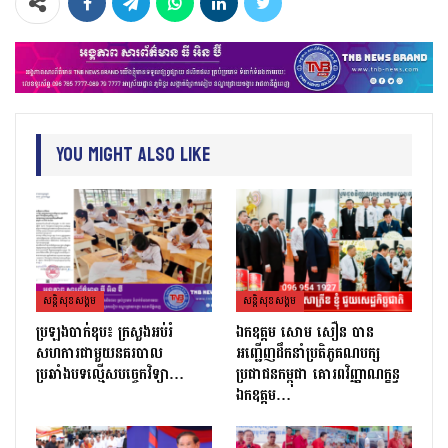
You Might Also Like
សន្តិសុខសង្គម
សន្តិសុខសង្គម
ប្រឡងបាក់ឌុប៖ ក្រសួងអប់រំ
ឯកឧត្តម សោម សឿន បាន
សហការជាមួយនគរបាល
អញ្ជើញដឹកនាំប្រតិភូគណបក្ស
ប្រឆាំងបទល្មើសបច្ចេកវិទ្យា…
ប្រជាជនកម្ពុជា គោរពវិញ្ញាណក្ខន្ធ
ឯកឧត្តម…