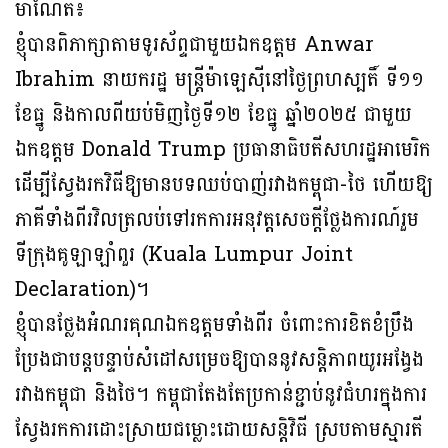
ម៉ាណែត៖
ខ្ញុំបានពិភាក្សាតាមទូរស័ព្ទជាមួយឯកឧត្ដម Anwar
Ibrahim នាយករដ្ឋ មន្ត្រីម៉ាឡេស៊ីនៅថ្ងៃព្រហស្បតិ៍ ទី១១
ខែធ្នូ និងកាលពីយប់មិញថ្ងៃទី១២ ខែធ្នូ ឆ្នាំ២០២៥ ជាមួយ
ឯកឧត្ដម Donald Trump ប្រធានាធិបតីសហរដ្ឋអាមេរិក
ដើម្បីស្វែងរកវិធីឱ្យមានបទឈប់បាញ់រវាងកម្ពុជា-ថៃ ហើយឱ្យ
ភាគីទាំងពីរវិលត្រលប់ទៅរកការអនុវត្តសេចក្ដីថ្លែងការណ៍រួម
ទីក្រុងគូឡាឡាំពួរ (Kuala Lumpur Joint
Declaration)។
ខ្ញុំបានថ្លែងអំណរគុណឯកឧត្ដមទាំងពីរ ចំពោះការខិតខំប្រឹង
ប្រែងជាបន្តបន្ទាប់សំដៅសម្រេចឱ្យបាននូវសន្តិភាពយូរអង្វែង
រវាងកម្ពុជា និងថៃ។ កម្ពុជាតែងតែប្រកាន់ខ្ជាប់នូវជំហរក្នុងការ
ស្វែងរកការដោះស្រាយជម្លោះដោយសន្តិវិធី ស្របតាមស្មារតី