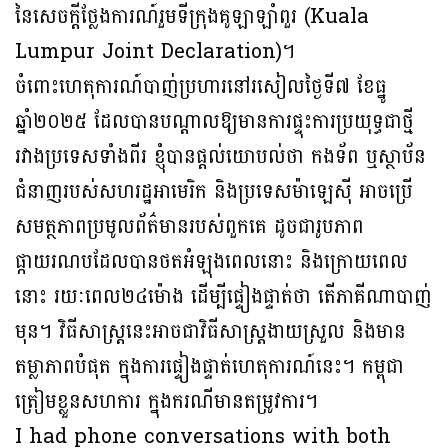
នៃសេចក្ដីថ្លែងការណ៍រួមទីក្រុងគូឡាឡាំពួរ (Kuala
Lumpur Joint Declaration)។
ចំពោះហេតុការណ៍បាញ់ប្រហារនៅរសៀលថ្ងៃទី៧ ខែធ្នូ
ឆ្នាំ២០២៥ ដែលបានបណ្ដាលឱ្យមានការផ្ទុះការប្រយុទ្ធជាថ្មី
រវាងប្រទេសទាំងពីរ ខ្ញុំបានផ្តល់យោបល់ថា កងទ័ព ឬស្ថាប័ន
ជំនាញរបស់សហរដ្ឋអាមេរិក និងប្រទេសម៉ាឡេស៊ី អាចប្រើ
សមត្ថភាពប្រមូលព័ត៌មានរបស់ពួកគេ ដូចជារូបភាព
ផ្កាយរណបដែលបានថតអំឡុងពេលនោះ និងក្រោយពេល
នោះ រយៈពេល២៤ម៉ោង ដើម្បីផ្ទៀងផ្ទាត់ថា តើភាគីណាបាញ់
មុន។ វិធីសាស្រ្តនេះអាចជាវិធីសាស្ត្រងាយស្រួល និងមាន
តម្លាភាពបំផុត ក្នុងការផ្ទៀងផ្ទាត់ហេតុការណ៍នេះ។ កម្ពុជា
ត្រៀមខ្លួនសហការ ក្នុងករណីមានតម្រូវការ។
I had phone conversations with both