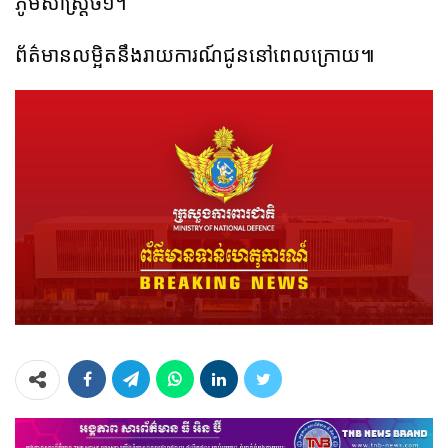
ភូមិសាស្ត្រច១។
ព័ត៌មានលម្អិតនឹងរាយការណ៍ជូននៅពេលក្រោយ៕