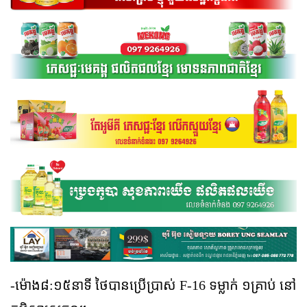
-ម៉ោង៨:១៥នាទី ថៃបានប្រើប្រាស់ F-16 ទម្លាក់ ១គ្រាប់ នៅ