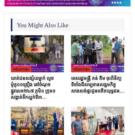
You Might Also Like
សន្តិសុខសង្គម
សន្តិសុខសង្គម
ឃាត់ជនសង្ស័យម្នាក់ លួច
ទេសរដ្ឋមន្រ្តី គន់ គីម ចុះពិនិត្យ
ម៉ូតូ០១គ្រឿង នៅចំណុច
ទីតាំងដីសម្បទានសង្គមកិច្ច
ផ្លូវលេខ២៤៧ ភូមិ១ ក្រុម១
សាងសង់ផ្ទះជូនអតីតយុទ្ធជន…
សង្កាត់ទឹកល្អក់ទី៣…