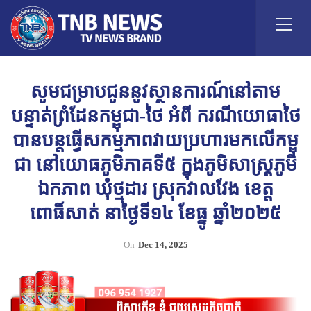
សូមជម្រាបជូននូវស្ថានការណ៍នៅតាម
បន្ទាត់ព្រំដែនកម្ពុជា-ថៃ អំពី ករណីយោធាថៃ
បានបន្តធ្វើសកម្មភាពវាយប្រហារមកលើកម្ពុ
ជា នៅយោធភូមិភាគទី៥ ក្នុងភូមិសាស្រ្តភូមិ
ឯកភាព ឃុំថ្មដារ ស្រុកវាលវែង ខេត្ត
ពោធិ៍សាត់ នាថ្ងៃទី១៤ ខែធ្នូ ឆ្នាំ២០២៥
On
Dec 14, 2025