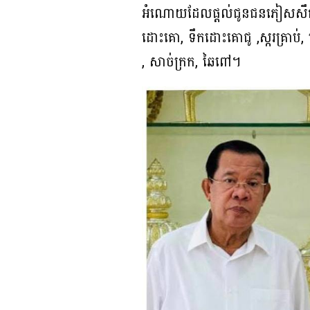
អំណោយដែលផ្តល់ជូនជនភៀសសឹកទាំងន
ដោះគោ, ទឹកដោះគោជូ ,ស្ករគ្រាប់
, សាច់ក្រក, ឆៃពៅ។