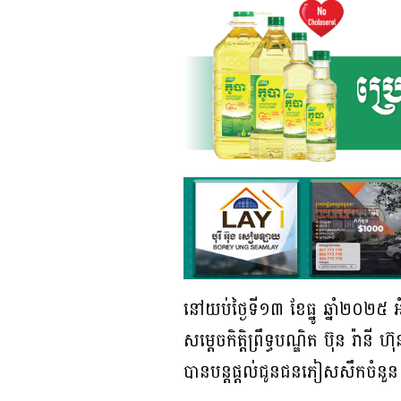
នៅយប់ថ្ងៃទី១៣ ខែធ្នូ ឆ្នាំ២០
សម្ដេចកិត្តិព្រឹទ្ធបណ្ឌិត ប៊ុន រ
បានបន្តផ្ដល់ជូនជនភៀសសឹកចំនួន ២