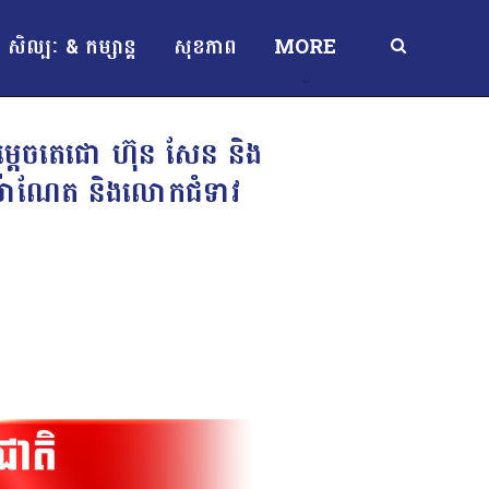
សិល្បៈ & កម្សាន្ត
សុខភាព
MORE
្ដេចតេជោ ហ៊ុន សែន និង
៊ុន ម៉ាណែត និងលោកជំទាវ