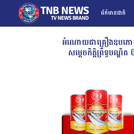
ព័ត៌មានជាតិ
អំណោយជាគ្រឿងឧបភោគបរិ
សម្ដេចកិត្តិព្រឹទ្ធបណ