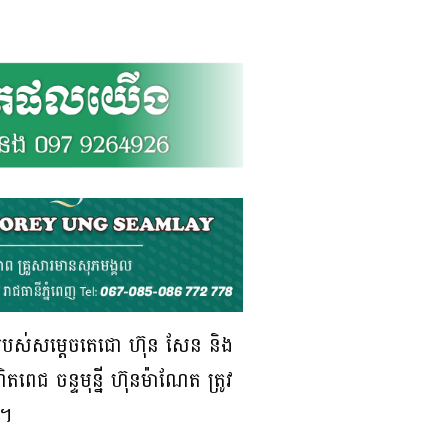
នរបស់សម្ដេចតេជោ ហ៊ុន សែន និង
តពេជ ចន្ទមុន្នី ហ៊ុនម៉ាណែត ត្រូវ
យ។