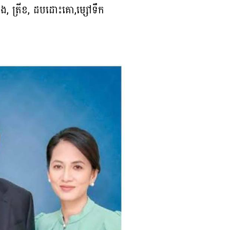
ង, ត្រីខ, ដបដោះគោ,ម្សៅទឹក