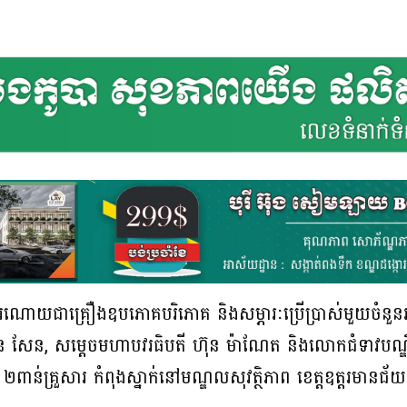
២៥ អំណោយជាគ្រឿងឧបភោគបរិភោគ និងសម្ភារៈប្រើប្រាស់មួយចំនួ
៉ានី ហ៊ុន សែន, សម្ដេចមហាបវរធិបតី ហ៊ុន ម៉ាណែត និងលោកជំទាវបណ្ឌិ
ពាន់គ្រួសារ កំពុងស្នាក់នៅមណ្ឌលសុវត្ថិភាព ខេត្តឧត្តរមានជ័