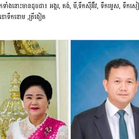
ោះមានដូចជា៖ អង្ករ, តង់, មី,ទឹកស៊ីអ៊ីវ, ទឹកម្ទេស, ទឹកសៀ
, ខោទឹកនោម ,ត្រីងៀត