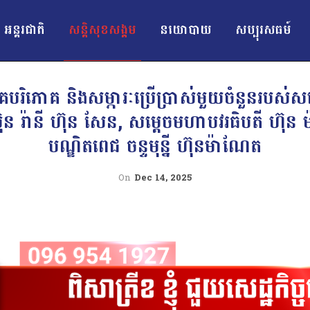
អន្ដរជាតិ
សន្តិសុខសង្គម
នយោបាយ
សប្បុរសធម៍
ភោគ និងសម្ភារៈប្រើប្រាស់មួយចំនួនរបស់សម
្ឌិត ប៊ុន រ៉ានី ហ៊ុន សែន, សម្ដេចមហាបវរធិបតី ហ
បណ្ឌិតពេជ ចន្ទមុន្នី ហ៊ុនម៉ាណែត
On
Dec 14, 2025