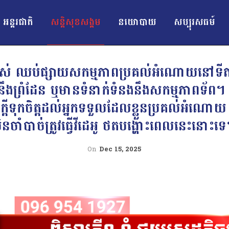
អន្ដរជាតិ
សន្តិសុខសង្គម
នយោបាយ
សប្បុរសធម៍
ាំងអស់ ឈប់ផ្សាយសកម្មភាពប្រគល់អំណោយនៅទ
ងព្រំដែន ឬមានទំនាក់ទំនងនឹងសកម្មភាពទ័ព។
ចក្តីទុកចិត្តដល់អ្នកទទួលដែលខ្លួនប្រគល់អំណោ
ិនចាំបាច់ត្រូវធ្វើវីដេអូ ថតបង្ហោះពេលនេះនោះទ
On
Dec 15, 2025