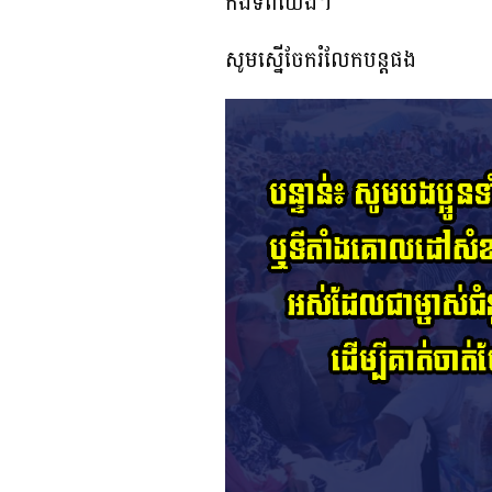
កងទ័ពយើង។
សូមស្នើចែករំលែកបន្តផង