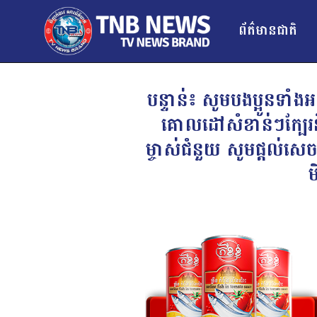
ព័ត៌មានជាតិ
បន្ទាន់៖ សូមបងប្អូនទ
គោលដៅសំខាន់ៗក្បែរនឹ
ម្ចាស់ជំនួយ សូមផ្តល់សេ
ម