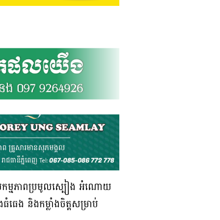
តែសកម្មភាពប្រមូលស្បៀង អំណោយ
ធេង និងកម្លាំងចិត្តសម្រាប់