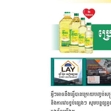
អ្វីៗអាចនឹងធ្វើបានក្រោយបញ្ចប
និងការវេចខ្ចប់ផ្សេងៗ សូមបន្តផ្