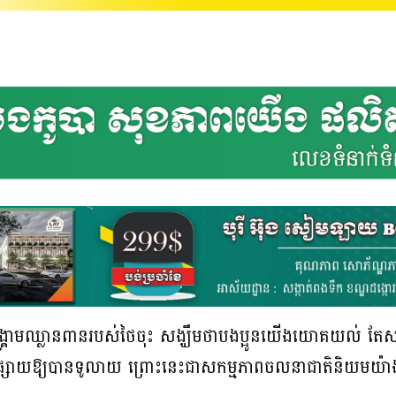
់សង្គ្រាមឈ្លានពានរបស់ថៃចុះ សង្ឃឹមថាបងប្អូនយើងយោគយល់ 
សព្វផ្សាយឱ្យបានទូលាយ ព្រោះនេះជាសកម្មភាពចលនាជាតិនិយមយ៉ាងធំ