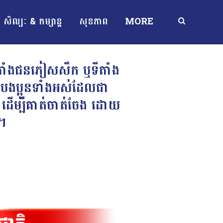
សិល្បៈ & កម្សាន្ត
សុខភាព
MORE
ីតាំងជនភៀសសឹក ឬទីតាំង
 បងប្អូនទាំងអស់ដែលជា
យ ដើម្បីគាត់ចាត់ចែង ដោយ
េ។