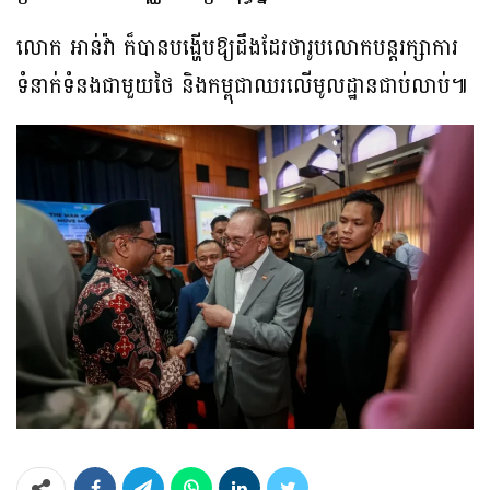
លោក អាន់វ៉ា ក៏បានបង្ហើបឱ្យដឹងដែរថារូបលោកបន្តរក្សាការ
ទំនាក់ទំនងជាមួយថៃ និងកម្ពុជាឈរលើមូលដ្ឋានជាប់លាប់៕