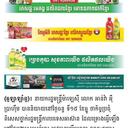
(គូឡាឡាំពួ)៖
នាយករដ្ឋមន្ត្រីម៉ាឡេស៊ី លោក អាន់វ៉ា អ៉ី
ប្រាហ៊ីម បាននិយាយនៅថ្ងៃចន្ទ ទី១៥ ខែធ្នូ ថាកិច្ចប្រជុំ
ពិសេសថ្នាក់រដ្ឋមន្ត្រីការបរទេសអាស៊ាន ដែលគ្រោងធ្វើឡើង