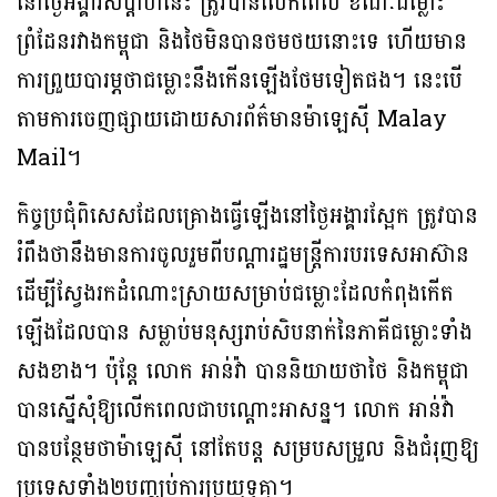
នៅថ្ងៃអង្គារសប្ដាហ៍នេះ ត្រូវបានលើកពេល ខណៈជម្លោះ
ព្រំដែនរវាងកម្ពុជា និងថៃមិនបានថមថយនោះទេ ហើយមាន
ការព្រួយបារម្ភថាជម្លោះនឹងកើនឡើងថែមទៀតផង។ នេះបើ
តាមការចេញផ្សាយដោយសារព័ត៌មានម៉ាឡេស៊ី Malay
Mail។
កិច្ចប្រជុំពិសេសដែលគ្រោងធ្វើឡើងនៅថ្ងៃអង្គារស្អែក ត្រូវបាន
រំពឹងថានឹងមានការចូលរួមពីបណ្ដារដ្ឋមន្ត្រីការបរទេសអាស៊ាន
ដើម្បីស្វែងរកដំណោះស្រាយសម្រាប់ជម្លោះដែលកំពុងកើត
ឡើងដែលបាន សម្លាប់មនុស្សរាប់សិបនាក់នៃភាគីជម្លោះទាំង
សងខាង។ ប៉ុន្តែ លោក អាន់វ៉ា បាននិយាយថាថៃ និងកម្ពុជា
បានស្នើសុំឱ្យលើកពេលជាបណ្ដោះអាសន្ន។ លោក អាន់វ៉ា
បានបន្ថែមថាម៉ាឡេស៊ី នៅតែបន្ត សម្របសម្រួល និងជំរុញឱ្យ
ប្រទេសទាំង២បញ្ឈប់ការប្រយុទ្ធគ្នា។