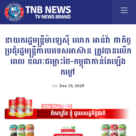
នាយករដ្ឋមន្ត្រីម៉ាឡេស៊ី ​លោក អាន់វ៉ា ថាកិច្ច
ប្រជុំរដ្ឋមន្ត្រីការបរទេសអាស៊ាន ត្រូវបានលើក
ពេល ខណៈជម្លោះថៃ-កម្ពុជាកាន់តែឡើង
កម្ដៅ
On
Dec 15, 2025