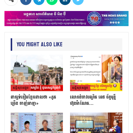
You Might Also Like
សន្តិសុខសង្គម
សន្តិសុខសង្គម
ពាក្យទំនៀមខ្មែរពោលថា «ភូត
លោកជំទាវបណ្ឌិត ពេជ ច័ន្ទមុន្នី
ច្រើន ចាញ់អាត្មា»
ហ៊ុនម៉ាណែត…