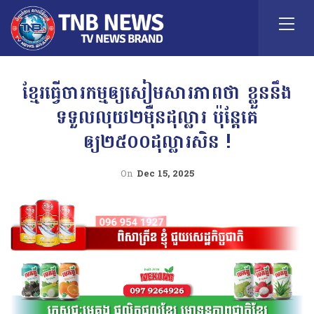
ខ្មែរធ្វើចារកម្មឲ្យសៀមសារភាពថា ខ្លួននឹង
ទទួលលុយ២ម៉ឺនដុល្លារ ប៉ុន្តែគេ
ឲ្យ២៥០០ដុល្លារសិន !
On
Dec 15, 2025