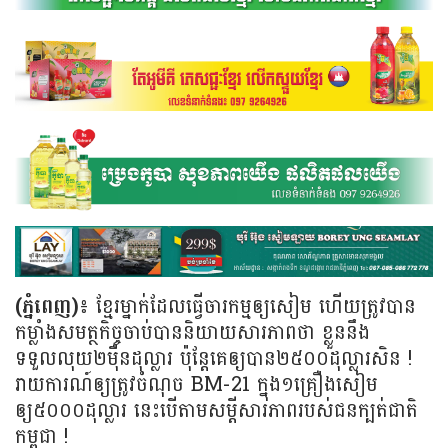
(ភ្នំពេញ)៖
ខ្មែរម្នាក់ដែលធ្វើចារកម្មឲ្យសៀម ហើយត្រូវបាន
កម្លាំងសមត្ថកិច្ចចាប់បាននិយាយសារភាពថា ខ្លួននឹង
ទទួលលុយ២ម៉ឺនដុល្លារ ប៉ុន្តែគេឲ្យបាន២៥០០ដុល្លារសិន !
រាយការណ៍ឲ្យត្រូវចំណុច BM-21 ក្នុង១គ្រឿងសៀម
ឲ្យ៥០០០ដុល្លារ នេះបើតាមសម្តីសារភាពរបស់ជនក្បត់ជាតិ
កម្ពុជា !