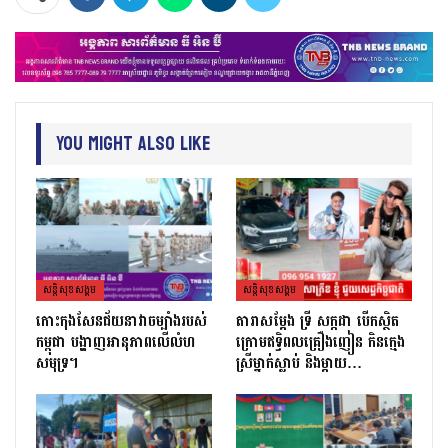
You Might Also Like
សន្តិសុខសង្គម
សន្តិសុខសង្គម
កោះកុងសែនជ័យនាវាចម្បាំងរបស់
តារាសម្ដែង ទ្រី សក្កដា បើកស្ថិត
កម្ពុជា បង្ហាញអានុភាពលើលំហ
ក្រោមឥទ្ធិពលគ្រឿងញៀន កិនក្មេង
សមុទ្រ។
ស្រីម្នាក់ស្លាប់ និងម្ដាយ…