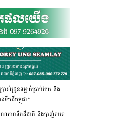
ស់ដ្រូនទម្លាក់គ្រាប់បែក និង
ានទឹកដីកម្ពុជា។
ារបូរណភាពទឹកដីជាតិ និងបាញ់តបត