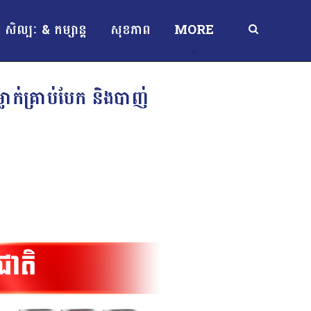
សិល្បៈ & កម្សាន្ត
សុខភាព
MORE
ក់គ្រាប់បែក និងបាញ់