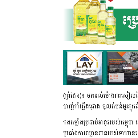
(ព្រំដែន)៖ មកទល់ម៉ោង៣រសៀលថ្ងៃទ
បាញ់កាំភ្លើងផ្លោង ចូលតំបន់អូរភ្លុ
កងកម្លាំងប្រដាប់អាវុធរបស់កម្ពុ
ប្រឆាំងការឈ្លានពានរបស់ទាហ