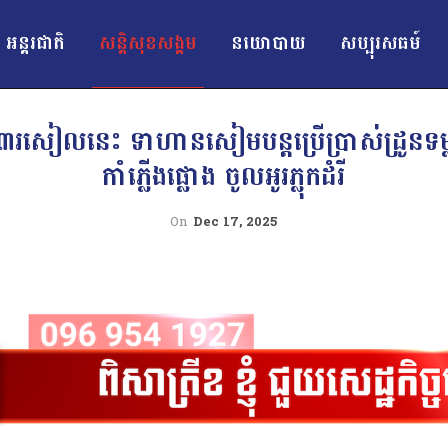
អន្ដរជាតិ
សន្តិសុខសង្គម
នយោបាយ
សប្បុរសធម៍
លនេះ ទាហានសៀមបន្ដប្រើប្រាស់ដ្រូនទម្លា
កាំភ្លើងផ្លោង ចូលអូរភ្លុកដំរី
On
Dec 17, 2025