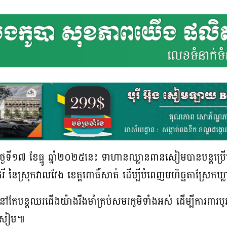
ី១៧ ខែធ្នូ ឆ្នាំ២០២៥នេះ ទាហានឈ្លានពានសៀមបានបន្ដប្រើប្រា
កដំរី នៃស្រុកវាលវែង ខេត្តពោធិ៍សាត់ ដើម្បីបំពេញមហិច្ឆតាស្រែកឃ្ល
ជា នៅតែបន្ដឈរជើងយ៉ាងរឹងមាំគ្រប់សមរភូមិទាំងអស់ ដើម្បីការព
ានសៀម៕