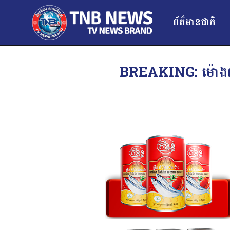
ព័ត៌មានជាតិ
BREAKING: ម៉ោង៣រសៀ