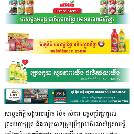
សម្តេចកិត្តិសង្គហបណ្ឌិត ម៉ែន សំអន ឧត្តមប្រឹក្សាផ្ទាល់
ព្រះមហាក្សត្រ និងជាប្រធានក្រុមប្រឹក្សាជាតិរណសិរ្សសាមគ្គី