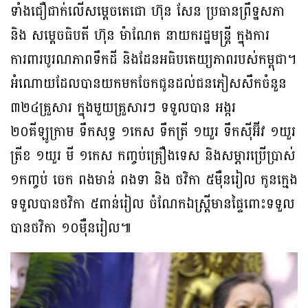
ទាំងជឿជាក់លើសម្តេចតេជោ ហ៊ុន សែន ប្រធានព្រឹទ្ឋសភា
និង សម្តេចធិបតី ហ៊ុន ម៉ាណែត នាយករដ្ឋមន្ត្រី ក្នុងការ
ការពារបូរណភាពទឹកដី និងដែនអធិបតេយ្យភាពរបស់កម្ពុជា។
អំណោយដែលបានយកមកចែកជូនដល់ជនភៀសសឹកចំនួន
៣២៤គ្រួសារ ក្នុងមួយគ្រួសារៗ ទទួលបាន អង្ករ
២០គីឡូក្រាម ទឹកសុទ្ធ ១កេស ទឹកត្រី ១យួរ ទឹកស៊ីអ៊ីវ ១យួរ
ត្រីខ ១យួរ មី ១កេស កញ្ចប់គ្រឿងទេស និងសម្ភារប្រើប្រាស់
១កញ្ចប់ ចេក ពងមាន់ ពងទា និង ថវិកា ៥ម៉ឺនរៀល កូនក្មេង
ទទួលបានថវិកា ៥ពាន់រៀល ចំណែកឯស្ត្រីមានផ្ទៃពោះទទួល
បានថវិកា ១០ម៉ឺនរៀល៕