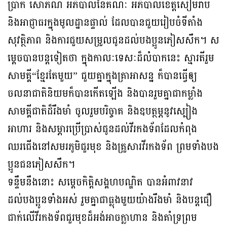
ប្រាក់ សោភ័ណ អភិបាលនៃគណៈ អភិបាលខេត្តសៀមរាប
និងអាជ្ញាធរក្នុងមូលដ្ឋានផ្ទាល់ ដែលបានជួយរៀបចំទីតាំង
សុវត្ថិភាព និងការជួយសម្រួលជូនដល់បងប្អូនភៀសសឹក។ ស
ម្តេចបានបន្តទៀតថា ក្នុងកាលៈទេសៈដ៏លំបាកនេះ ស្មារតីរួម
សាមគ្គី“ខ្មែរតែមួយ” ជួយគ្នាក្នុងគ្រាអាសន្ន ក៏បានធ្វើឲ្យ
ចលនាជាតិនិយមក៏បានកើតឡើង និងបានរួមគ្នាជាកម្លាំង
សាមគ្គីជាតិដ៏រឹងមាំ ចូលរួមបរិច្ចាគ និងឧបត្ថម្ភនូវស្បៀង
អាហារ និងសម្ភារប្រើប្រាស់ជូនដល់វីរកងទ័ពដែលកំពុង
ឈរជើងនៅសមរភូមិជួរមុខ និងគ្រួសារវីរកងទ័ព ព្រមទាំងបង
ប្អូនជនភៀសសឹក។
ទន្ទឹមនឹងនោះ សម្តេចកិត្តិសង្គហបណ្ឌិត បានអំពាវនាវ
ដល់បងប្អូនទាំងអស់ រួមគ្នាជាធ្លុងមួយយ៉ាងរឹងមាំ និងបន្ដជឿ
ជាក់លើវីរកងទ័ពជួរមុខដ៏អង់អាចក្លាហាន និងគាំទ្រព្រម