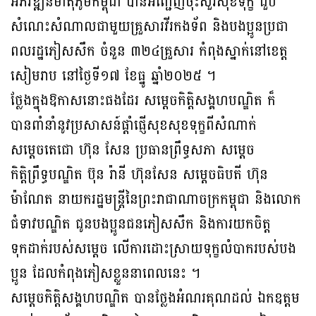
អភិវឌ្ឍន៍មាតុភូមិកម្ពុជា បានអញ្ជើញចុះសួរសុខទុក្ខ ជួប
សំណេះសំណាលជាមួយគ្រួសារវីរកងទ័ព និងបងប្អូនប្រជា
ពលរដ្ឋភៀសសឹក ចំនួន ៣២៤គ្រួសារ កំពុងស្នាក់នៅខេត្ត
សៀមរាប នៅថ្ងៃទី១៧ ខែធ្នូ ឆ្នាំ២០២៥ ។
ថ្លែងក្នុងឱកាសនោះផងដែរ សម្តេចកិត្តិសង្គហបណ្ឌិត ក៏
បានពាំនាំនូវប្រសាសន៍ផ្ដាំផ្ញើសុខសុខទុក្ខពីសំណាក់
សម្ដេចតេជោ ហ៊ុន សែន ប្រធានព្រឹទ្ធសភា សម្តេច
កិត្តិព្រឹទ្ធបណ្ឌិត ប៊ុន រ៉ានី ហ៊ុនសែន សម្តេចធិបតី ហ៊ុន
ម៉ាណែត នាយករដ្ឋមន្ត្រីនៃព្រះរាជាណាចក្រកម្ពុជា និងលោក
ជំទាវបណ្ឌិត ជូនបងប្អូនជនភៀសសឹក និងការយកចិត្ត
ទុកដាក់របស់សម្ដេច លើការដោះស្រាយទុក្ខលំបាករបស់បង
ប្អូន ដែលកំពុងភៀសខ្លួននាពេលនេះ ។
សម្តេចកិត្តិសង្គហបណ្ឌិត បានថ្លែងអំណរគុណដល់ ឯកឧត្តម