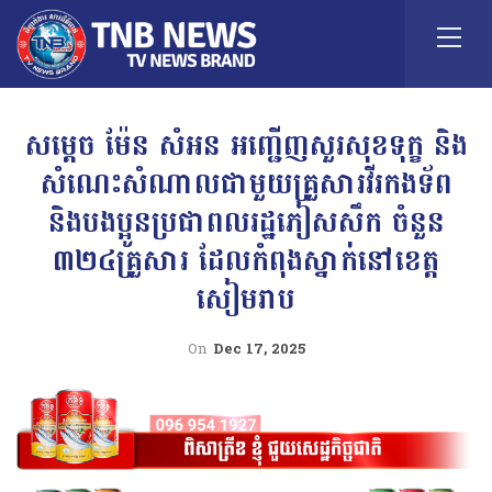
សម្តេច ម៉ែន សំអន អញ្ជើញសួរសុខទុក្ខ និង
សំណេះសំណាលជាមួយគ្រួសារវីរកងទ័ព
និងបងប្អូនប្រជាពលរដ្ឋភៀសសឹក ចំនួន
៣២៤គ្រួសារ ដែលកំពុងស្នាក់នៅខេត្ត
សៀមរាប
On
Dec 17, 2025