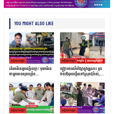
You Might Also Like
សន្តិសុខសង្គម
សន្តិសុខសង្គម
តេីមកពីគេអ្នកល្បីឈ្មោះ​ ឫមកពីគេ
បង្ក្រាបករណីហិង្សាក្នុងគ្រួសារ កូន
ជាអ្នកមានលុយច្រេីន​…
វាយឪពុកបង្កើតនៅស្រុកឱរ៉ាល់,…
សន្តិសុខសង្គម
សន្តិសុខសង្គម