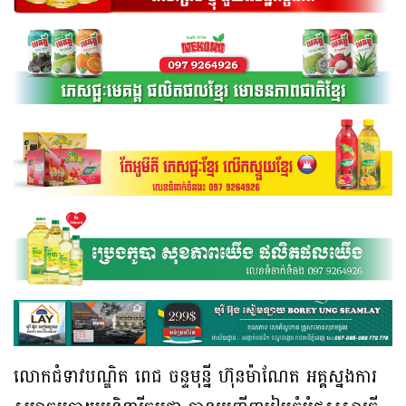
លោកជំទាវបណ្ឌិត ពេជ ចន្ទមុន្នី ហ៊ុនម៉ាណែត អគ្គស្នងការ