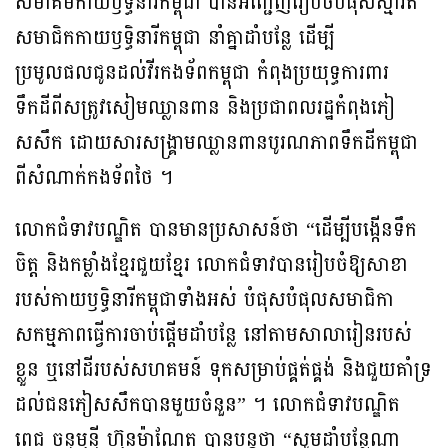
សមាគមកាយឫទ្ធិនារីកម្ពុជា បានអញ្ជើញរៀបចំបំផុសស្មារតី
សមាជិកកាយឫទ្ធិនារីកម្ពុជា នាំគ្នាដាំបន្លែ ដើម្បី
ប្រមូលផលជូនដល់វីរកងទ័ពកម្ពុជា កំពុងប្រយុទ្ធការពារ
ទឹកដីពីសត្រូវសៀមឈ្លានពាន និងប្រជាពលរដ្ឋកំពុងភៀ
សសឹក ដោយសារសង្គ្រាមឈ្លានពានបូរណភាពទឹកដីកម្ពុជា
ពីសំណាក់កងទ័ពថៃ ។
លោកជំទាវបណ្ឌិត បានមានប្រសាសន៍ថា “ដើម្បីបង្កើនទឹក
ចិត្ត និងកម្លាំងខ្មែរជួយខ្មែរ លោកជំទាវបានរៀបចំឱ្យសាខា
របស់កាយឫទ្ធិនារីកម្ពុជាទាំងអស់ បំផុសបំផុលសមាជិកា
សកម្មភាពធ្វើការចាប់ផ្តើមដាំបន្លែ នៅតាមសាលារៀនរបស់
ខ្លួន ឬនៅដីរបស់សហគមន៍ ទុកសម្រាប់ផ្គត់ផ្គង់ និងជួយគាំទ្រ
ដល់ជនភៀសសឹកបានមួយចំនួន” ។ លោកជំទាវបណ្ឌិត
ពេជ ចន្ទមុន្នី ហ៊ុនម៉ាណែត បានបន្តថា “សូមដាំបន្លែណា