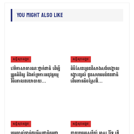
You Might Also Like
សន្តិសុខសង្គម
សន្តិសុខសង្គម
វេទិកាសាធារណៈថ្នាក់ជាតិ ដើម្បី
ពិធីសែនព្រេនដីសាងសង់បង្គោល
ត្រួតពិនិត្យ និងគាំទ្រការអនុវត្តកម្ម
កង្ហារខ្យល់ ជូនសហគមន៍ជនជាតិ
វិធីគោលនយោបាយ…
ដើមភាគតិចស្រែអ៊ី…
សន្តិសុខសង្គម
សន្តិសុខសង្គម
ក្រុមបាល់ទាត់ជម្រើសជាតិកម្ពុជា
នាយឧត្តមសេនីយ៍ មាស វិរិទ្ធ ផ្ញើ