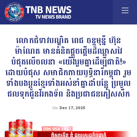
លោកជំទាវបណ្ឌិត ពេជ ចន្ទមុន្នី ហ៊ុន
ម៉ាណែត មានគំនិតផ្តួចផ្តើមដ៏ឈ្លាសវៃ
បំផុតលើចលនា «យើងរួមគ្នាដើម្បីជាតិ!»
ដោយបំផុស សមាជិកកាយឫទ្ធិនារីកម្ពុជា រួម
ទាំងបងប្អូនខ្មែរទាំងអស់នាំគ្នាដាំបន្លែ ប្រមូល
ផលទុកជូនវីរកងទ័ព និងប្រជាជនភៀសសឹក
On
Dec 17, 2025