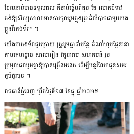
ដែលឆាប់បានទទួលផល គឺចាប់ផ្តើមពីតូច តែ លោកជំទាវ
ចង់ឱ្យសិស្សសាលាមានការចូលរួមក្នុងគ្រាដ៏លំបាកជាមួយបង
ប្អូនវីរកងទ័ព” ។
យើងជាកងទ័ពជួរក្រោយ ត្រូវរួមគ្នាដាំបន្លែ ដំណាំហូបផ្លែនានា
តាមគេហដ្ឋាន សាលារៀន វត្តអារាម សហគមន៍ រួច
ប្រមូលផលរួមគ្នាឱ្យបានច្រើនអនេក ដើម្បីបន្តរំលែកជូនសមរ
ភូមិជួរមុខ ។
រាជធានីភ្នំពេញ ព្រឹកថ្ងៃទី១៧ ខែធ្នូ ឆ្នាំ២០២៥