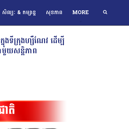
សិល្បៈ & កម្សាន្ត
សុខភាព
MORE
្នុងទីក្រុងហ្សឺណែវ ដើម្បី
មួយសន្តិភាព