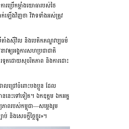
េធការប្រើកម្លាំងយោធារបស់ថៃ
ឡើងវិញថា វិវាទទាំងអស់ត្រូវ
ំងស៊ីវិល និងបេតិកភណ្ឌវប្បធម៌
នាវឲ្យអង្គការសហប្រជាជាតិ
ការទូតដោយសុចរិតភាព និងការដោះ
រាលជ្រៅចំពោះបងប្អូន ដែល
ីលាននេះទៅទៀត។ ឯកឧត្តម ឯកអគ្គ
្យភាពរបស់កម្ពុជា—សម្លេងរួម
 និងសេចក្តីថ្លៃថ្នូរ»។