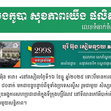
អុិន តារា៖ «នៅរសៀលថ្ងៃទី១៦ ខែធ្នូ ឆ្នាំ២០២៥ ទោះបីមានការជូ
ជាង ៨០នាក់ មកជាបន្តបន្ទាប់ពីទូទាំងប្រទេសស្វីស រួមជាមួយ សិស
ៅមុខអង្គការសហប្រជាជាតិក្នុងទីក្រុងហ្សឺណែវ នៅទីលានកៅអីបា
ាមួយសន្តិភាព។