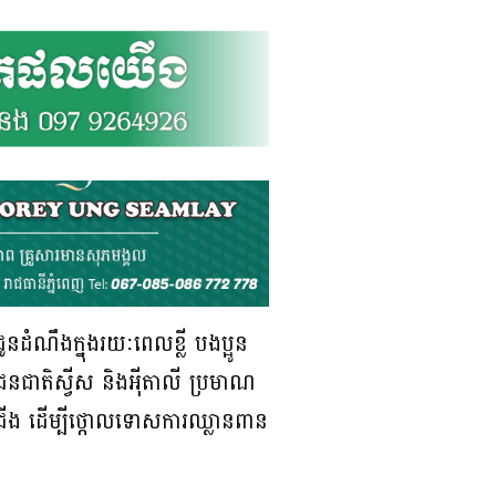
នដំណឹងក្នុងរយៈពេលខ្លី បងប្អូន
្សជនជាតិស្វីស និងអុីតាលី ប្រមាណ
ក់ជើង ដើម្បីថ្កោលទោសការឈ្លានពាន