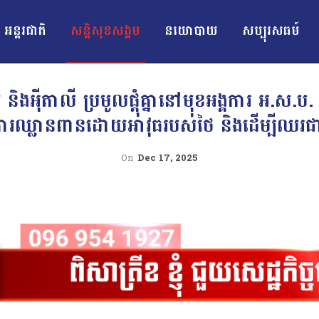
អន្ដរជាតិ
សន្តិសុខសង្គម
នយោបាយ
សប្បុរសធម៍
និងអ៉ីតាលី ប្រមូលផ្តុំគ្នានៅមុខអង្គការ អ.ស.ប. ក
រឈ្លានពានដោយអាវុធរបស់ថៃ និងដើម្បីឈរជា
On
Dec 17, 2025