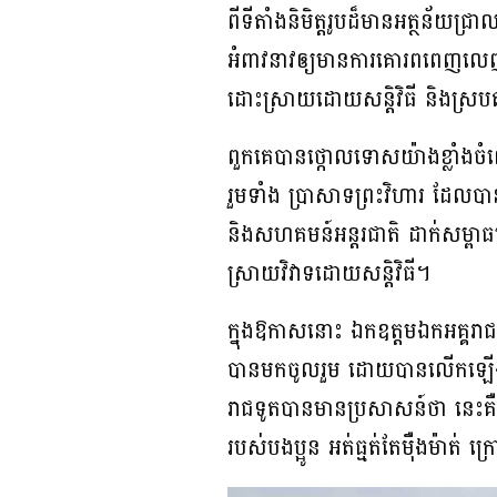
ពីទីតាំងនិមិត្តរូបដ៏មានអត្ថន័យជ្
អំពាវនាវឲ្យមានការគោរពពេញលេញច
ដោះស្រាយដោយសន្តិវិធី និងស្របតា
ពួកគេបានថ្កោលទោសយ៉ាងខ្លាំងចំ
រួមទាំង ប្រាសាទព្រះវិហារ ដែល
និងសហគមន៍អន្តរជាតិ ដាក់សម្ព
ស្រាយវិវាទដោយសន្តិវិធី។
ក្នុងឱកាសនោះ ឯកឧត្តមឯកអគ្គរ
បានមកចូលរួម ដោយបានលើកឡើងថា 
រាជទូតបានមានប្រសាសន៍ថា នេះគឺជា
របស់បងប្អូន អត់ធ្មត់តែម៉ឺងម៉ាត់ 