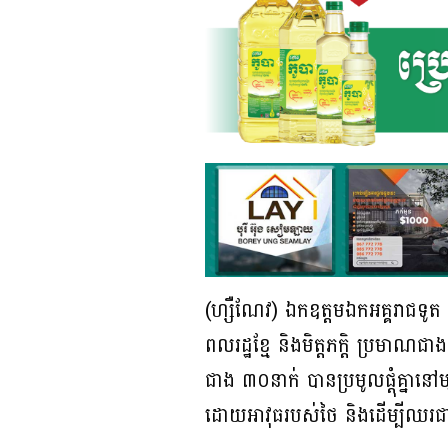
(ហ្សឺណែវ) ឯកឧត្តមឯកអគ្គរាជទូត 
ពលរដ្ឋខែ្ម និងមិត្តភក្តិ ប្រមាណ
ជាង ៣០នាក់ បានប្រមូលផ្តុំគ្នាន
ដោយអាវុធរបស់ថៃ និងដើម្បីឈរជ