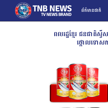
ព័ត៌មានជាតិ
ពលរដ្ឋខ្មែរ ជនជាតិស្វីស 
ថ្កោលទោសកា