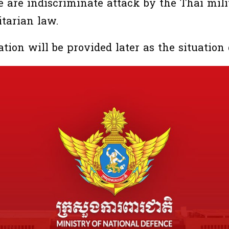
 are indiscriminate attack by the Thai milit
tarian law.
tion will be provided later as the situation