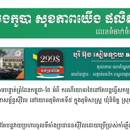
បន្ទាត់ព្រំដែនកម្ពុជា-ថៃ អំពី ករណីយោធាថៃនៅតែបន្តធ្វើសកម្
ាសម្ព័ន្ធស៊ីវិល នៅយោធភូមិភាគទី៥ ក្នុងភូមិសាស្រ្ត ឃុំនិមិត្ត ស
តវាយប្រហារចូលទីតាំងប្រជាជនស៊ីវិលដោយប្រើប្រាស់កាំភ្លើធំផ្