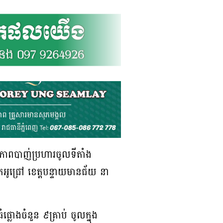
មភាពបាញ់ប្រហារចូលទីតាំង
្រុកអូជ្រៅ ខេត្តបន្ទាយមានជ័យ នា
លោងចំនួន ៩គ្រាប់ ចូលក្នុង