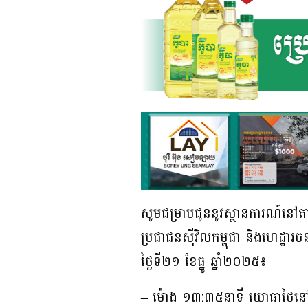
សូមជម្រាបជូននូវស្ថានការណ៍នៅតាម
ប្រជាជនស៊ីវិលកម្ពុជា និងហេដ្ឋារចន
ថ្ងៃទី២១ ខែធ្នូ ឆ្នាំ២០២៥៖
– ម៉ោង ១៣:៣៥នាទី យោធាថៃនៅតែបន្