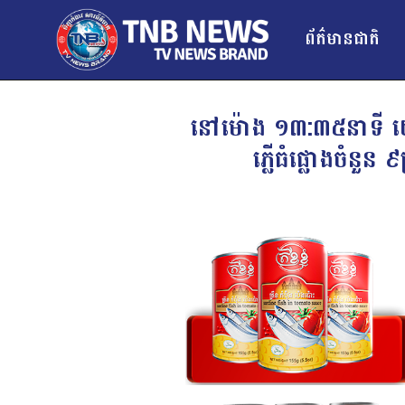
ព័ត៌មានជាតិ
នៅម៉ោង ១៣:៣៥នាទី យោធ
ភ្លើធំផ្លោងចំនួន ៩