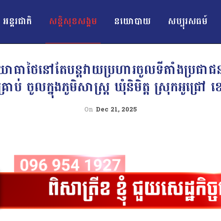
អន្ដរជាតិ
សន្តិសុខសង្គម
នយោបាយ
សប្បុរសធម៍
ាថៃនៅតែបន្តវាយប្រហារចូលទីតាំងប្រជាជនស
គ្រាប់ ចូលក្នុងភូមិសាស្ត្រ ឃុំនិមិត្ត ស្រុកអូជ្រ
On
Dec 21, 2025