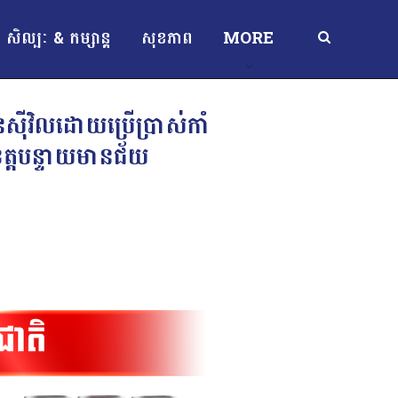
សិល្បៈ & កម្សាន្ត
សុខភាព
MORE
៊ីវិលដោយប្រើប្រាស់កាំ
ៅ ខេត្តបន្ទាយមានជ័យ