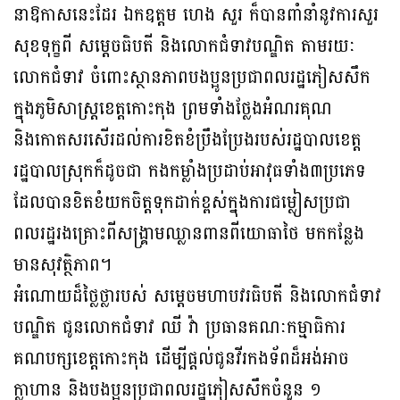
នាឱកាសនេះដែរ ឯកឧត្តម ហេង សួរ ក៏បានពាំនាំនូវការសួរ
សុខទុក្ខពី សម្តេចធិបតី និងលោកជំទាវបណ្ឌិត តាមរយៈ
លោកជំទាវ ចំពោះស្ថានភាពបងប្អូនប្រជាពលរដ្ឋភៀសសឹក
ក្នុងភូមិសាស្រ្តខេត្តកោះកុង ព្រមទាំងថ្លែងអំណរគុណ
និងកោតសរសើរដល់ការខិតខំប្រឹងប្រែងរបស់រដ្ឋបាលខេត្ត
រដ្ឋបាលស្រុកក៏ដូចជា កងកម្លាំងប្រដាប់អាវុធទាំង៣ប្រភេទ
ដែលបានខិតខំយកចិត្តទុកដាក់ខ្ពស់ក្នុងការជម្លៀសប្រជា
ពលរដ្ឋរងគ្រោះពីសង្គ្រាមឈ្លានពានពីយោធាថៃ មកកន្លែង
មានសុវត្ថិភាព។
អំណោយដ៏ថ្លៃថ្លារបស់ សម្ដេចមហាបវរធិបតី និងលោកជំទាវ
បណ្ឌិត ជូនលោកជំទាវ ឈី វ៉ា ប្រធានគណៈកម្មាធិការ
គណបក្សខេត្តកោះកុង ដើម្បីផ្តល់ជូនវីរកងទ័ពដ៏អង់អាច
ក្លាហាន និងបងប្អូនប្រជាពលរដ្ឋភៀសសឹកចំនួន ១