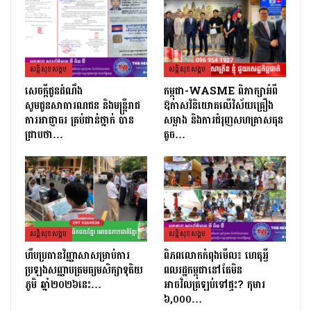
សន្តិសុខសង្គម
សន្តិសុខសង្គម
សេចក្ដីជូនដំណឹង
កម្ពុជា-WASME ពិភាក្សាអំពី
សូមជូនសាធារណជន និងមន្ត្រីរាជ
ឱកាសវិនិយោគលើវិស័យគ្រឿង
ការអាជ្ញាធរ គ្រប់ជាន់ថ្នាក់ បាន
សម្អាង និងការជំរុញសហគ្រាសធុន
ជ្រាបថា…
តូច…
សន្តិសុខសង្គម
សន្តិសុខសង្គម
ហឹបប្រធានវិញ្ញាសាសម្រាប់ការ
ពិភពលោកកំពុងមើល៖ ហេតុអ្វី
ប្រឡងសញ្ញាបត្រ​មធ្យមសិក្សាទុតិយ
ពលរដ្ឋកម្ពុជានៅតែមិន
ភូមិ ឆ្នាំ២០២៦នេះ…
អាចវិលត្រឡប់ទៅផ្ទះ? កុមារ
៦,០០០…