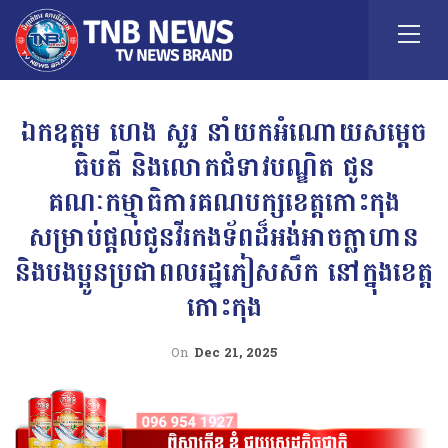
ឯកឧត្តម ហេង សួរ នាំយកអំណោយសម្តេច
ធិបតី និងលោកជំទាវបណ្ឌិត ជូន
គណៈកម្មាធិការគណបក្សខេត្តកោះកុង
សម្រាប់ផ្តល់ជូនវីរកងទ័ពដ៏អង់អាចក្លាហាន
និងបងប្អូនប្រជាពលរដ្ឋភៀសសឹក នៅក្នុងខេត្ត
កោះកុង
On
Dec 21, 2025