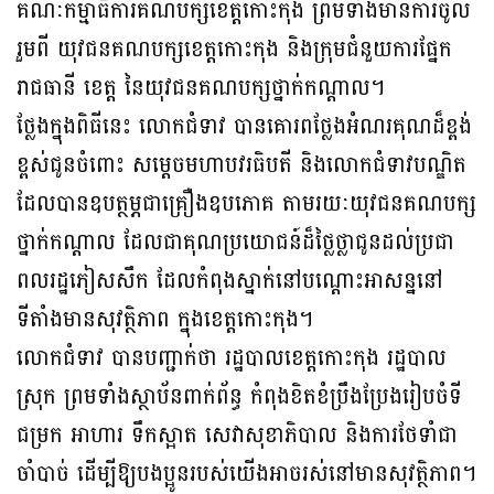
គណៈកម្មាធិការគណបក្សខេត្តកោះកុង ព្រមទាំងមានការចូល
រួមពី យុវជនគណបក្សខេត្តកោះកុង និងក្រុមជំនួយការផ្នែក
រាជធានី ខេត្ត នៃយុវជនគណបក្សថ្នាក់កណ្តាល។
ថ្លែងក្នុងពិធីនេះ លោកជំទាវ បានគោរពថ្លែងអំណរគុណដ៏ខ្ពង់
ខ្ពស់ជូនចំពោះ សម្តេចមហាបវរធិបតី និងលោកជំទាវបណ្ឌិត
ដែលបានឧបត្ថម្ភជាគ្រឿងឧបភោគ តាមរយៈយុវជនគណបក្ស
ថ្នាក់កណ្តាល ដែលជាគុណប្រយោជន៍ដ៏ថ្លៃថ្លាជូនដល់ប្រជា
ពលរដ្ឋភៀសសឹក ដែលកំពុងស្នាក់នៅបណ្តោះអាសន្ននៅ
ទីតាំងមានសុវត្ថិភាព ក្នុងខេត្តកោះកុង។
លោកជំទាវ បានបញ្ជាក់ថា រដ្ឋបាលខេត្តកោះកុង រដ្ឋបាល
ស្រុក ព្រមទាំងស្ថាប័នពាក់ព័ន្ធ កំពុងខិតខំប្រឹងប្រែងរៀបចំទី
ជម្រក អាហារ ទឹកស្អាត សេវាសុខាភិបាល និងការថែទាំជា
ចាំបាច់ ដើម្បីឱ្យបងប្អូនរបស់យើងអាចរស់នៅមានសុវត្ថិភាព។