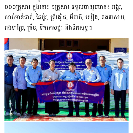
០០០គ្រួសារ ក្នុងនោះ ១គ្រួសារ ទទួលបានរួមមាន៖ អង្ករ,
សាច់មាន់ផាត់, ឆៃប៉ូវ, ត្រីងៀត, មីជាតិ, សៀង, ពងទាសាប,
ពងទាប្រៃ, ត្រីខ, ទឹកភេសជ្ជៈ និងទឹកសុទ្ធ៕