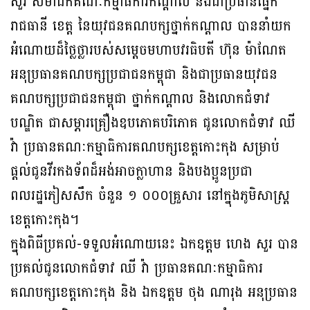
សួរ សមាជិកគណៈកម្មាធិការកណ្តាល និងជាប្រធានផ្នែក
រាជធានី ខេត្ត នៃយុវជនគណបក្សថ្នាក់កណ្តាល បាននាំយក
អំណោយដ៏ថ្លៃថ្លារបស់សម្តេចមហាបវរធិបតី ហ៊ុន ម៉ាណែត
អនុប្រធានគណបក្សប្រជាជនកម្ពុជា និងជាប្រធានយុវជន
គណបក្សប្រជាជនកម្ពុជា ថ្នាក់កណ្តាល និងលោកជំទាវ
បណ្ឌិត ជាសម្ភារគ្រឿងឧបភោគបរិភោគ ជូនលោកជំទាវ ឈី
វ៉ា ប្រធានគណៈកម្មាធិការគណបក្សខេត្តកោះកុង សម្រាប់
ផ្តល់ជូនវីរកងទ័ពដ៏អង់អាចក្លាហាន និងបងប្អូនប្រជា
ពលរដ្ឋភៀសសឹក ចំនួន ១ ០០០គ្រួសារ នៅក្នុងភូមិសាស្រ្ត
ខេត្តកោះកុង។
ក្នុងពិធីប្រគល់-ទទួលអំណោយនេះ ឯកឧត្តម ហេង សួរ បាន
ប្រគល់ជូនលោកជំទាវ ឈី វ៉ា ប្រធានគណៈកម្មាធិការ
គណបក្សខេត្តកោះកុង និង ឯកឧត្តម ថុង ណារុង អនុប្រធាន