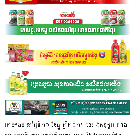
កោះកុង៖ នាថ្ងៃទី២១ ខែធ្នូ ឆ្នាំ២០២៥ នេះ ឯកឧត្តម ហេង