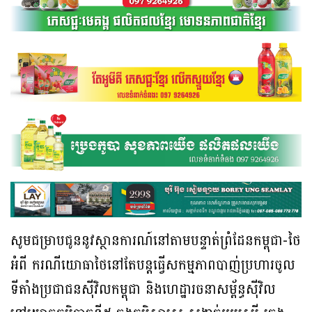
សូមជម្រាបជូននូវស្ថានការណ៍នៅតាមបន្ទាត់ព្រំដែនកម្ពុជា-ថៃ
អំពី ករណីយោធាថៃនៅតែបន្តធ្វើសកម្មភាពបាញ់ប្រហារចូល
ទីតាំងប្រជាជនស៊ីវិលកម្ពុជា និងហេដ្ឋារចនាសម្ព័ន្ធស៊ីវិល