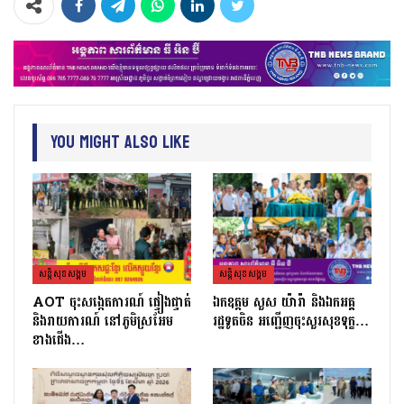
You Might Also Like
សន្តិសុខសង្គម
សន្តិសុខសង្គម
AOT ចុះសង្កេតការណ៍ ផ្ទៀងផ្ទាត់
ឯកឧត្តម សួស យ៉ារ៉ា និងឯកអគ្គ
និងរាយការណ៍ នៅភូមិស្រអែម
រដ្ឋទូតចិន អញ្ជើញចុះសួរសុខទុក្ខ…
ខាងជើង…