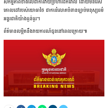
សកម្មភាពខាងលើជាការវាយប្រហារដ៏កំរោល ដោយមិនរើស
គោលដៅរបស់យោធាថៃ ជាការរំលោភបំពានច្បាប់មនុស្សធម៌
អន្តរជាតិយ៉ាងធ្ងន់ធ្ងរ។
ព័ត៌មានលម្អិតនឹងរាយការណ៍ជូននៅពេលក្រោយ៕