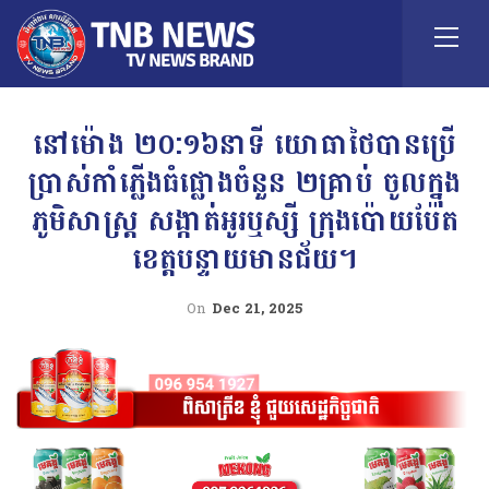
នៅម៉ោង ២០:១៦នាទី យោធាថៃបានប្រើ
ប្រាស់កាំភ្លើងធំផ្លោងចំនួន ២គ្រាប់ ចូលក្នុង
ភូមិសាស្ត្រ សង្កាត់អូរឬស្សី ក្រុងប៉ោយប៉ែត
ខេត្តបន្ទាយមានជ័យ។
On
Dec 21, 2025