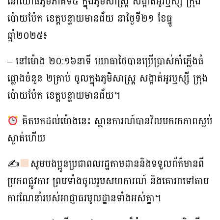
នៅយោធភូមិភាគទី៥ ក្នុងភូមិសាស្រ្ត សង្កាត់អូរឬស្សី ក្រុង
ប៉ោយប៉ែត ខេត្តបន្ទាយមានជ័យ នាថ្ងៃទី២១ ខែធ្នូ
ឆ្នាំ២០២៥៖
– នៅម៉ោង ២០:១៦នាទី យោធាថៃបានប្រើប្រាស់កាំភ្លើងធំ
ផ្លោងចំនួន ២គ្រាប់ ចូលក្នុងភូមិសាស្ត្រ សង្កាត់អូរឬស្សី ក្រុង
ប៉ោយប៉ែត ខេត្តបន្ទាយមានជ័យ។
គិតមកដល់ម៉ោងនេះ ស្ថានការណ៍បានវិលមករកភាពស្ងប់
ស្ងាត់ហើយ
✍
សូមបងប្អូនប្រជាពលរដ្ឋតាមដាននិងទទួលព័ត៌មានពី
ប្រភពផ្លូវការ ព្រមទាំងចូលរួមសហការណ៍ និងគោរពទៅតាម
ការណែនាំរបស់អាជ្ញាធរមូលដ្ឋានទាំងអស់គ្នា។