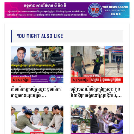
You Might Also Like
សន្តិសុខសង្គម
សន្តិសុខសង្គម
តេីមកពីគេអ្នកល្បីឈ្មោះ​ ឫមកពីគេ
បង្ក្រាបករណីហិង្សាក្នុងគ្រួសារ កូន
ជាអ្នកមានលុយច្រេីន​…
វាយឪពុកបង្កើតនៅស្រុកឱរ៉ាល់,…