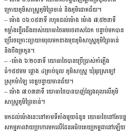
ក្រោយភូមិសាស្រ្តភូមិព្រៃចាន់ និងភូមិជោគជ័យ។
– ម៉ោង ០៦:០៥នាទី រហូតដល់ម៉ោង ម៉ោង ៧:៥២នាទី
កម្លាំងថ្មើរជើងរបស់យោធាថៃអមរថពាសដែក បន្ទាប់មកបាន
ប្រើរថក្រោះព្យាយាមរុលមកខាងមុខភូមិសាស្ត្រភូមិព្រៃចាន់
និងបឹងត្រកួន។
– -ម៉ោង ៦:២០នាទី យោធាថៃបានប្រើប្រាស់កាំភ្លើង
ធំ១៥៥មម ផ្លោង ៤គ្រាប់ចូល ភូមិសាស្ត្រ ឃុំអូរស្រឡៅ
ស្រុកម៉ាឡៃ ខេត្តបន្ទាយមានជ័យ។
– ម៉ោង ៧:០៣នាទី យោធាថៃបានបាញ់ផ្សែងពុលលើភូមិ
សាស្រ្តភូមិព្រៃចាន់។
មកដល់ម៉ោងនេះនៅតាមទីតាំងមួយចំនួន យោធាថៃនៅតែបន្ត
សកម្មភាពវាយប្រហារមកលើដែនអធិបតេយ្យកម្ពុជានៅឡើយ