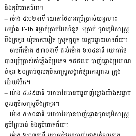
និងភូមិជោគជ័យ។
– ម៉ោង ៥:០២នាទី យោធាថៃបានប្រើប្រាស់យន្តហោះ
ចម្បាំង F-16 ទម្លាក់គ្រាប់បែកចំនួន ៤គ្រាប់ ចូលភូមិសាស្ត្រ
បឹងត្រកួន ឃុំគោករមៀត ស្រុកថ្មពួក ខេត្តបន្ទាយមានជ័យ។
– ចាប់ពីម៉ោង ៥:៣០នាទី ដល់ម៉ោង ៦:០៤នាទី យោធាថៃ
បានប្រើប្រាស់កាំភ្លើងធំប្រភេទ ១៥៥ម.ម បាញ់ផ្លោងប្រមាណ
ចំនួន ២០គ្រាប់ចូលភូមិសាស្ត្រសង្កាត់ផ្សារកណ្តាល ក្រុង
ប៉ោយប៉ែត។
– ម៉ោង ៥:៤៩នាទី យោធាថៃបានបន្តបាញ់ផ្លោងយ៉ាងសន្ធាប់
ចូលភូមិសាស្រ្តបឹងត្រកួន។
– ម៉ោង ៥:៥០នាទី យោធាថៃបានបាញ់ផ្លោងចូលភូមិសាស្រ្ត
ភូមិព្រៃចាន់ និងភូមិជោគជ័យ។
– ម៉ោង ៦:០៣នាទី យោធាថៃបន្តបាញ់ផ្លោងជ្រំចូលខាង