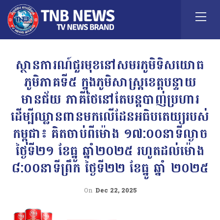
ស្ថានការណ៍ជួរមុខនៅសមរភូមិទិសយោធ
ភូមិភាគទី៥ ក្នុងភូមិសាស្រ្តខេត្តបន្ទាយ
មានជ័យ ភាគីថៃនៅតែបន្តបាញ់ប្រហារ
ដើម្បីឈ្លានពានមកលើដែនអធិបតេយ្យរបស់
កម្ពុជា៖ គិតចាប់ពីម៉ោង ១៧:០០នាទីល្ងាច
ថ្ងៃទី២១ ខែធ្នូ ឆ្នាំ២០២៥ រហូតដល់ម៉ោង
៨:០០នាទីព្រឹក ថ្ងៃទី២២ ខែធ្នូ ឆ្នាំ ២០២៥
On
Dec 22, 2025