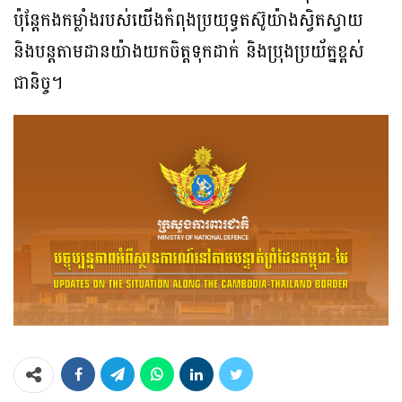
ប៉ុន្តែកងកម្លាំងរបស់យើងកំពុងប្រយុទ្ធតស៊ូយ៉ាងស្វិតស្វាយ
និងបន្តតាមដានយ៉ាងយកចិត្តទុកដាក់ និងប្រុងប្រយ័ត្នខ្ពស់
ជានិច្ច។