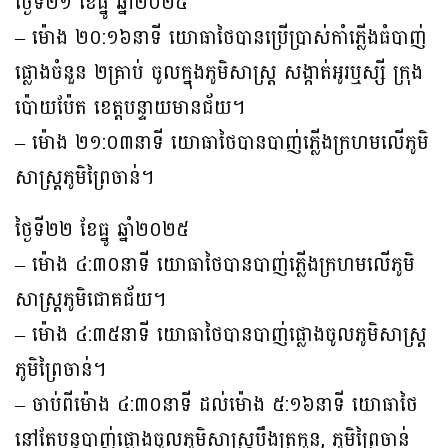
ថ្ងៃទី២១ ខែធ្នូ ឆ្នាំ២០២៥
– ម៉ោង ២០:១៦នាទី យោធាថៃបានប្រើប្រាស់កាំភ្លើងធំបាញ់
ផ្លោងចំនួន ២គ្រាប់ ចូលក្នុងភូមិសាស្ត្រ សង្កាត់អូរឬស្សី ក្រុង
ប៉ោយប៉ែត ខេត្តបន្ទាយមានជ័យ។
– ម៉ោង ២១:០៣នាទី យោធាថៃបានបាញ់ភ្លើងក្រហមលើភូមិ
សាស្រ្តភូមិព្រៃចាន់។
ថ្ងៃទី២២ ខែធ្នូ ឆ្នាំ២០២៥
– ម៉ោង ៤:៣០នាទី យោធាថៃបានបាញ់ភ្លើងក្រហមលើភូមិ
សាស្រ្តភូមិជោគជ័យ។
– ម៉ោង ៤:៣៥នាទី យោធាថៃបានបាញ់ផ្លោងចូលភូមិសាស្រ្ត
ភូមិព្រៃចាន់។
– ចាប់ពីម៉ោង ៤:៣០នាទី ដល់ម៉ោង ៥:១៦នាទី យោធាថៃ
នៅតែបន្តបាញ់ផ្លោងចូលភូមិសាស្ត្របឹងត្រកួន, ភូមិព្រៃចាន់