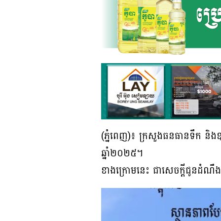
(ភ្នំពេញ)៖ ក្រសួងធនធានទឹក និងឧ
ឆ្នាំ២០២៥។
ខាងក្រោមនេះ ជាសេចក្តីជូនដំណឹ