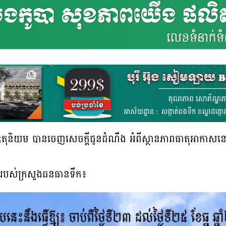
តុនិយម បានចេញសេចក្តីជូនដំណឹង អំពីស្ថានភាពធាតុអាកាសនៅកម្ព
ងរបស់ក្រសួងធនធានទឹក៖