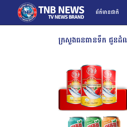
ព័ត៌មានជាតិ
ក្រសួងធនធានទឹក ជូនដំណឹ