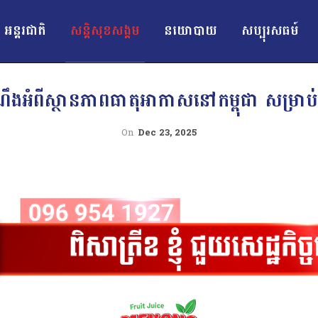
អន្ដរជាតិ
សន្តិសុខសង្គម
នយោបាយ
សប្បុរសធម៍
ងអំពីស្ថានភាពធាតុអាកាសនៅកម្ពុជា សម្រាប់ថ្
On
Dec 23, 2025