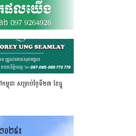
ុជា សម្រាប់ថ្ងៃទី២៣ ខែធ្នូ