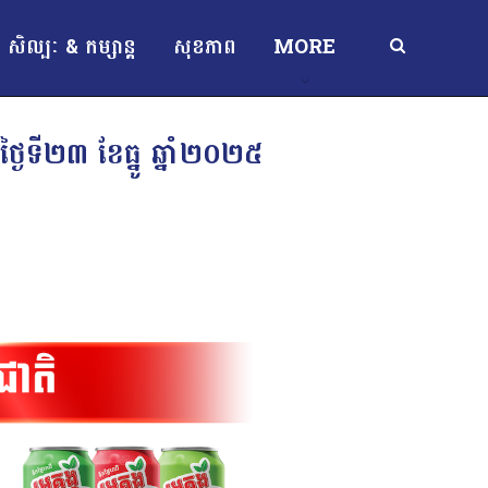
សិល្បៈ & កម្សាន្ត
សុខភាព
MORE
ងៃទី២៣ ខែធ្នូ ឆ្នាំ២០២៥