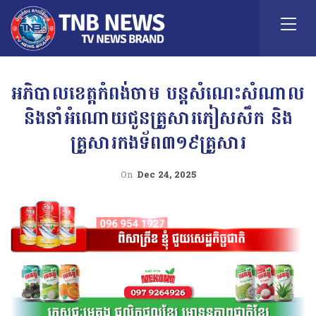
អភិបាលខេត្តកំពង់ចាម បន្តសំណេះសំណាល
និងនាំអំណោយជូនគ្រួសារភៀសសឹក និង
គ្រួសារកងទ័ព៣១៩គ្រួសារ
On
Dec 24, 2025