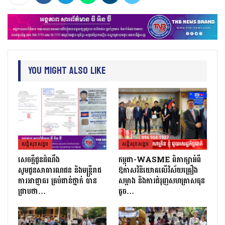
You Might Also Like
សន្តិសុខសង្គម
សន្តិសុខសង្គម
សេចក្ដីជូនដំណឹង
កម្ពុជា-WASME ពិភាក្សាអំពី
សូមជូនសាធារណជន និងមន្ត្រីរាជ
ឱកាសវិនិយោគលើវិស័យគ្រឿង
ការអាជ្ញាធរ គ្រប់ជាន់ថ្នាក់ បាន
សម្អាង និងការជំរុញសហគ្រាសធុន
ជ្រាបថា…
តូច…