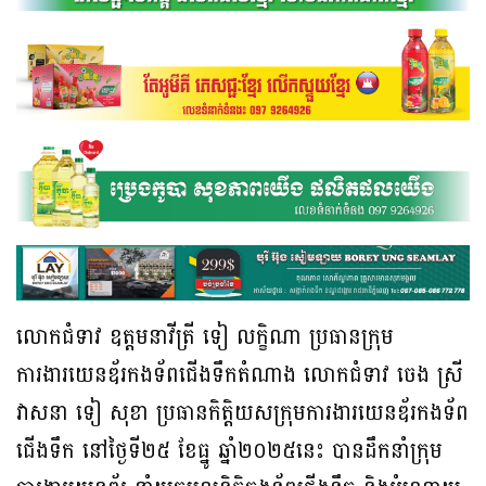
លោកជំទាវ ឧត្តមនាវីត្រី ទៀ លក្ខិណា ប្រធានក្រុម
ការងារយេនឌ័រកងទ័ពជើងទឹកតំណាង លោកជំទាវ ចេង ស្រី
វាសនា ទៀ សុខា ប្រធានកិត្តិយសក្រុមការងារយេនឌ័រកងទ័ព
ជើងទឹក នៅថ្ងៃទី២៥ ខែធ្នូ ឆ្នាំ២០២៥នេះ បានដឹកនាំក្រុម