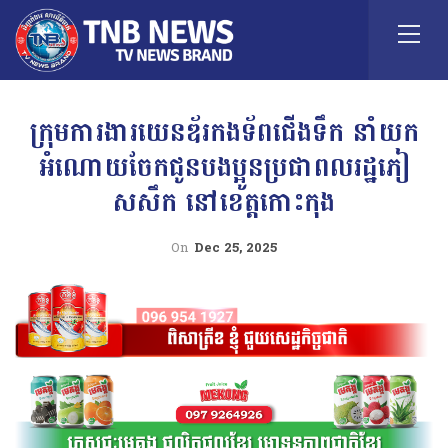
ក្រុមការងារយេនឌ័រកងទ័ពជើងទឹក នាំយក
អំណោយចែកជូនបងប្អូនប្រជាពលរដ្ឋភៀ
សសឹក នៅខេត្តកោះកុង
On
Dec 25, 2025