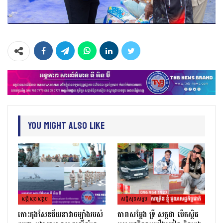
You Might Also Like
សន្តិសុខសង្គម
សន្តិសុខសង្គម
កោះកុងសែនជ័យនាវាចម្បាំងរបស់
តារាសម្ដែង ទ្រី សក្កដា បើកស្ថិត