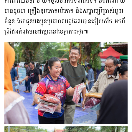
ការងារយេនឌ័រ នាំយកមូលនិធិកងទ័ពជើងទឹក និងអំណោយ
មានដូចជា គ្រឿងឧបភោគបរិភោគ និងសម្ភារប្រើប្រាស់មួយ
ចំនួន ចែកជូនបងប្អូនប្រជាពលរដ្ឋដែលបានភៀសសឹក មកពី
ព្រំដែនកំពុងមានជម្លោះនៅខេត្តកោះកុង៕